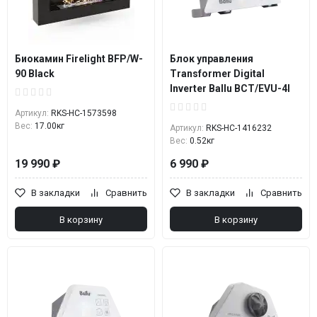
Биокамин Firelight BFP/W-
Блок управления
90 Black
Transformer Digital
Inverter Ballu BCT/EVU-4I
Артикул:
RKS-НС-1573598
Вес:
17.00кг
Артикул:
RKS-НС-1416232
Вес:
0.52кг
19 990 ₽
6 990 ₽
В закладки
Сравнить
В закладки
Сравнить
В корзину
В корзину