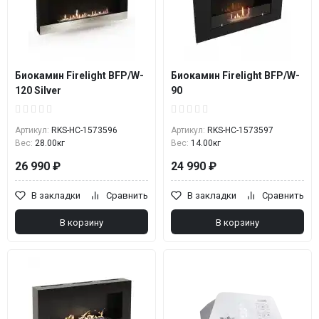
Биокамин Firelight BFP/W-
Биокамин Firelight BFP/W-
120 Silver
90
Артикул:
RKS-НС-1573596
Артикул:
RKS-НС-1573597
Вес:
28.00кг
Вес:
14.00кг
26 990 ₽
24 990 ₽
В закладки
Сравнить
В закладки
Сравнить
В корзину
В корзину