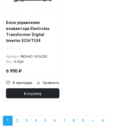
Блок управления
конвектора Electrolux
Transformer Digital
Inverter ECH/TUI4
Артикул:
RKS-НС-1416230
Вес:
0.52кг
6 990 ₽
В закладки
Сравнить
В корзину
1
2
3
4
5
6
7
8
9
>
>|