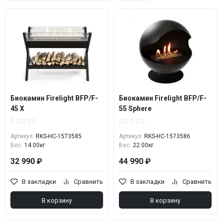
Биокамин Firelight BFP/F-
Биокамин Firelight BFP/F-
45 X
55 Sphere
Артикул:
RKS-НС-1573585
Артикул:
RKS-НС-1573586
Вес:
14.00кг
Вес:
22.00кг
32 990 ₽
44 990 ₽
В закладки
Сравнить
В закладки
Сравнить
В корзину
В корзину