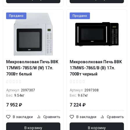
Продано
Продано
Микроволновая Печь BBK
Микроволновая Печь BBK
17MWS-785S/W (W) 17л.
17MWS-786S/B (B) 17л.
700Вт белый
700Вт черный
Артикул:
2097307
Артикул:
2097308
Вес:
9.54кг
Вес:
9.67кг
7 952 ₽
7 224 ₽
В закладки
Сравнить
В закладки
Сравнить
В корзину
В корзину