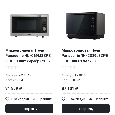
Микроволновая Печь
Микроволновая Печь
Panasonic NN-C69MSZPE
Panasonic NN-CS89LBZPE
30л. 1000Вт серебристый
31л. 1000Вт черный
Артикул:
2012545
Артикул:
1998560
Вес:
22.00кг
Вес:
30.00кг
31 859 ₽
87 101 ₽
В закладки
Сравнить
В закладки
Сравнить
В корзину
В корзину