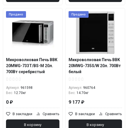
Продано
Продано
Микроволновая Печь BBK
Микроволновая Печь BBK
20MWG-733T/BS-M 20л.
20MWG-735S/W 20л. 700Вт
700Вт серебристый
белый
Артикул:
961598
Артикул:
960764
Вес:
12.70кг
Вес:
14.70кг
0 ₽
9 177 ₽
В закладки
Сравнить
В закладки
Сравнить
В корзину
В корзину