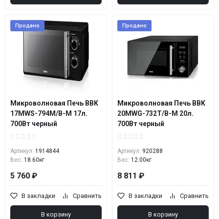
Продано
Продано
Микроволновая Печь BBK
Микроволновая Печь BBK
17MWS-794M/B-M 17л.
20MWG-732T/B-M 20л.
700Вт черный
700Вт черный
Артикул:
1914844
Артикул:
920288
Вес:
18.60кг
Вес:
12.00кг
5 760 ₽
8 811 ₽
В закладки
Сравнить
В закладки
Сравнить
В корзину
В корзину