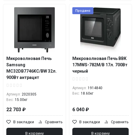
Продано
Микроволновая Печь
Микроволновая Печь BBK
Samsung
17MWS-782M/B 17л. 700Вт
MC32DB7746KC/BW 32л.
черный
900Вт антрацит
Артикул:
1914840
Вес:
18.60кг
Артикул:
2020305
Вес:
15.00кг
22 703 ₽
6 040 ₽
В закладки
Сравнить
В закладки
Сравнить
В корзину
В корзину