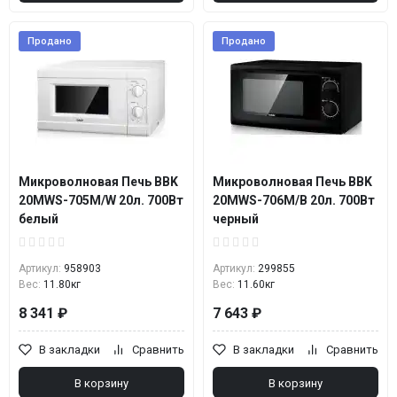
Продано
Продано
Микроволновая Печь BBK
Микроволновая Печь BBK
20MWS-705M/W 20л. 700Вт
20MWS-706M/B 20л. 700Вт
белый
черный
Артикул:
958903
Артикул:
299855
Вес:
11.80кг
Вес:
11.60кг
8 341 ₽
7 643 ₽
В закладки
Сравнить
В закладки
Сравнить
В корзину
В корзину