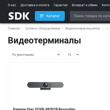
О нас
Доставка и оплата
Гарантия
Возврат и обмен
Конт
Каталог
Главная
Сетевое оборудование
Видеоконференцсвязь
Ви
Видеотерминалы
Камера Sber SDVB-4Х001B Видеобар