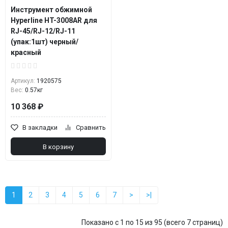
Инструмент обжимной
Hyperline HT-3008AR для
RJ-45/RJ-12/RJ-11
(упак:1шт) черный/
красный
Артикул:
1920575
Вес:
0.57кг
10 368 ₽
В закладки
Сравнить
В корзину
1
2
3
4
5
6
7
>
>|
Показано с 1 по 15 из 95 (всего 7 страниц)