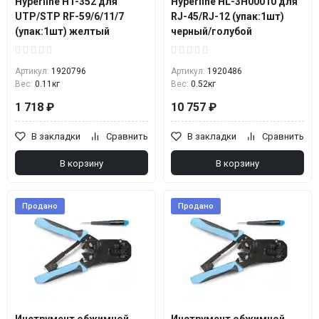
Hyperline HT-352 для
Hyperline HL-3H00010 для
UTP/STP RF-59/6/11/7
RJ-45/RJ-12 (упак:1шт)
(упак:1шт) желтый
черный/голубой
Артикул:
1920796
Артикул:
1920486
Вес:
0.11кг
Вес:
0.52кг
1 718 ₽
10 757 ₽
В закладки
Сравнить
В закладки
Сравнить
В корзину
В корзину
Продано
Продано