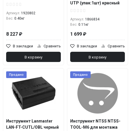
UTP (упак:1шт) красный
Артикул:
1920802
Вес:
0.40кг
Артикул:
1866834
Вес:
0.11кг
8 227 ₽
1 699 ₽
В закладки
Сравнить
В закладки
Сравнить
В корзину
В корзину
Продано
Продано
Инструмент Lanmaster
Инструмент NTSS NTSS-
LAN-FT-CUTL/OBL черный
TOOL-M6 для монтажа