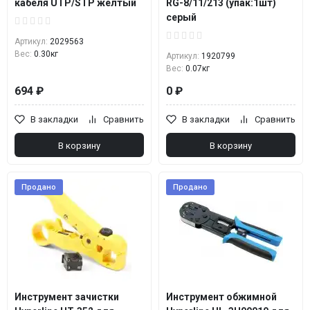
кабеля UTP/STP желтый
RG-8/11/213 (упак:1шт)
серый
Артикул:
2029563
Вес:
0.30кг
Артикул:
1920799
Вес:
0.07кг
694 ₽
0 ₽
В закладки
Сравнить
В закладки
Сравнить
В корзину
В корзину
Продано
Продано
Инструмент зачистки
Инструмент обжимной