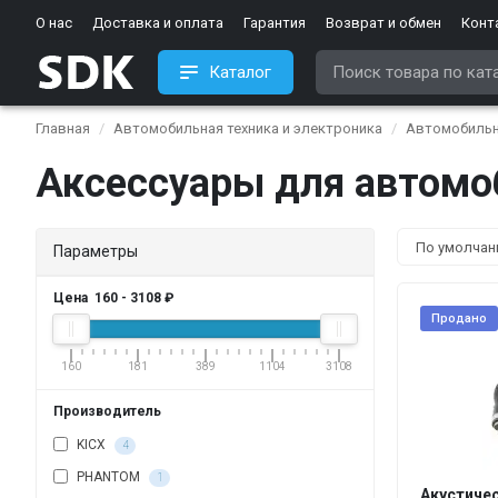
О нас
Доставка и оплата
Гарантия
Возврат и обмен
Конт
Каталог
Главная
Автомобильная техника и электроника
Автомобильн
Аксессуары для автомо
Параметры
Цена
160
-
3108
₽
Продано
160
181
389
1104
3108
Производитель
KICX
4
PHANTOM
1
Акустичес