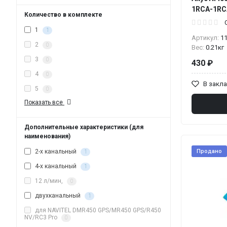
1RCA-1RCA
Количество в комплекте
1
1
Артикул:
1
2
0
Вес:
0.21кг
3
0
430 ₽
4
0
В закл
5
0
Показать все
Дополнительные характеристики (для
наименования)
Продано
2-х канальный
1
4-х канальный
1
12 л/мин,
0
двухканальный
1
для NAVITEL DMR450 GPS/MR450 GPS/R450
NV/RC3 Pro
0