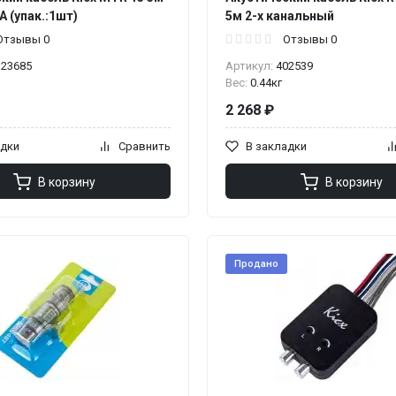
 (упак.:1шт)
5м 2-х канальный
Отзывы 0
Отзывы 0
123685
Артикул:
402539
Вес:
0.44кг
2 268 ₽
адки
Сравнить
В закладки
В корзину
В корзину
Продано