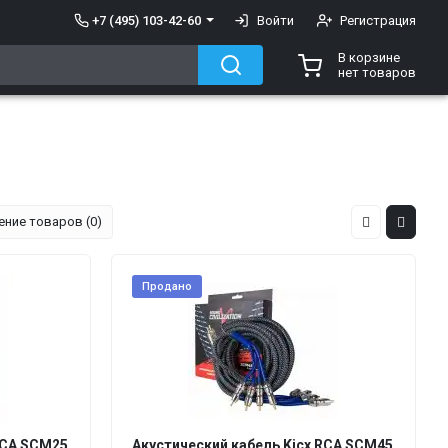
+7 (495) 103-42-60
Войти
Регистрация
В корзине
нет товаров
ение товаров (0)
Продано
RCA SCM25
Акустический кабель Kicx RCA SCM45