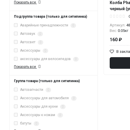
Показать все
Колба Ph
черный (у
Подгруппа товара (только для ситилинка)
Артикул:
4
Аварийные принадлежности
0
Вес:
0.05кг
Автозвук
0
160 ₽
Автосвет
0
Аксессуары
0
В закл
аксессуары для велосипедов
0
Показать все
Группа товара (только для ситилинка)
Автозапчасти
0
Аксессуары для автомобиля
0
Аксессуары для кухни
0
Аксессуары к ножам
0
батуты
0