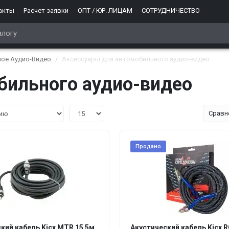
акты
Расчет заявки
ОПТ / ЮР. ЛИЦАМ
СОТРУДНИЧЕСТВО
ое Аудио-Видео
Аксессуары для автомобильного аудио-видео
бильного аудио-видео
Сравн
Продано
кий кабель Kicx MTR 15 5м
Акустический кабель Kicx 