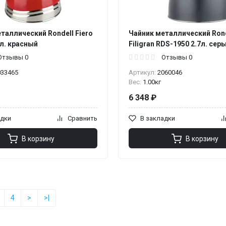
таллический Rondell Fiero
Чайник металлический Rond
л. красный
Filigran RDS-1950 2.7л. сер
Отзывы 0
Отзывы 0
033465
Артикул:
2060046
Вес:
1.00кг
6 348 ₽
адки
Сравнить
В закладки
В корзину
В корзину
4
>
>|