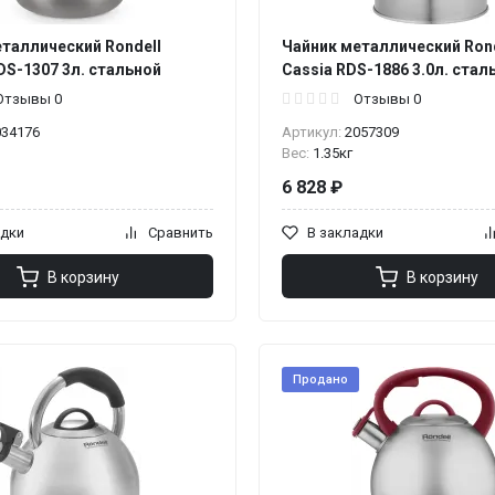
таллический Rondell
Чайник металлический Rond
DS-1307 3л. стальной
Cassia RDS-1886 3.0л. стал
Отзывы 0
Отзывы 0
034176
Артикул:
2057309
Вес:
1.35кг
6 828 ₽
адки
Сравнить
В закладки
В корзину
В корзину
Продано