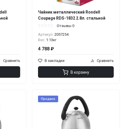
ell
Чайник металлический Rondell
ьной
Coupage RDS-1832 2.8л. стальной
Отзывы 0
Артикул:
2057254
Вес:
1.13кг
4 788 ₽
Сравнить
В закладки
Сравнить
В корзину
Продано