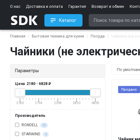
О нас
Доставка и оплата
Гарантия
Возврат и обмен
Конт
Каталог
Главная
Бытовая техника для кухни
Посуда
Чайники (не э
Чайники (не электричес
Параметры
Цена
2180
-
6828
₽
Продано
2180
2194
2338
2830
6828
Производитель
RONDELL
42
STARWIND
4
Чайник ме