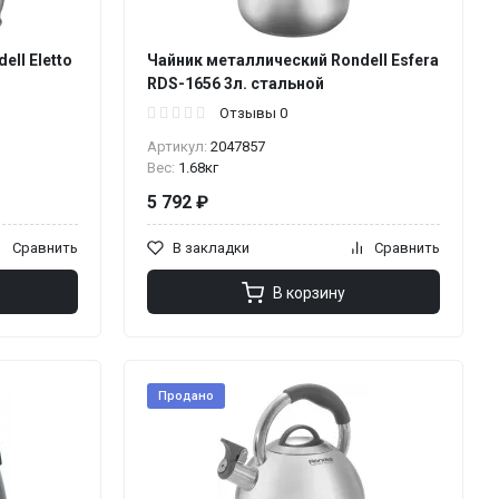
ll Eletto
Чайник металлический Rondell Esfera
RDS-1656 3л. стальной
Отзывы 0
Артикул:
2047857
Вес:
1.68кг
5 792 ₽
Сравнить
В закладки
Сравнить
В корзину
Продано