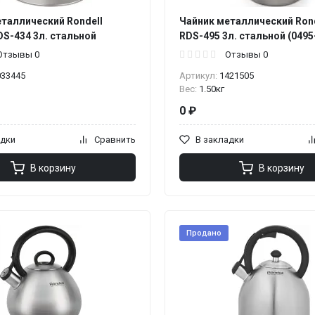
таллический Rondell
Чайник металлический Ronde
DS-434 3л. стальной
RDS-495 3л. стальной (0495
Отзывы 0
Отзывы 0
033445
Артикул:
1421505
Вес:
1.50кг
0 ₽
адки
Сравнить
В закладки
В корзину
В корзину
Продано