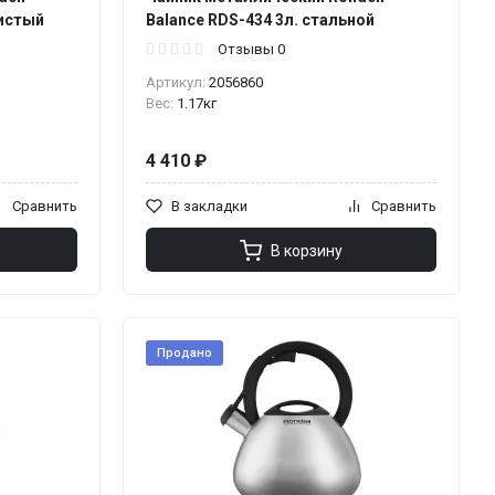
ристый
Balance RDS-434 3л. стальной
Отзывы 0
Артикул:
2056860
Вес:
1.17кг
4 410 ₽
Сравнить
В закладки
Сравнить
В корзину
Продано