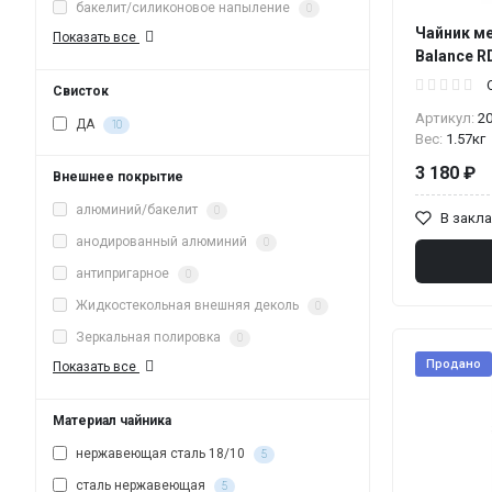
бакелит/силиконовое напыление
0
Чайник ме
Показать все
Balance R
Свисток
Артикул:
2
ДА
10
Вес:
1.57кг
3 180 ₽
Внешнее покрытие
алюминий/бакелит
0
В закл
анодированный алюминий
0
антипригарное
0
Жидкостекольная внешняя деколь
0
Зеркальная полировка
0
Продано
Показать все
Материал чайника
нержавеющая сталь 18/10
5
сталь нержавеющая
5