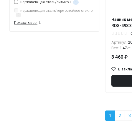
нержавеющая сталь/силикон
1
нержавеющая сталь/термостойкое стекло
0
Чайник ме
Показать все
RDS-498 3
Артикул:
2
Вес:
1.47кг
3 460 ₽
В закл
1
2
3