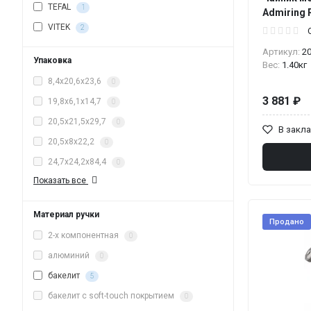
TEFAL
1
Admiring 
VITEK
2
Артикул:
2
Упаковка
Вес:
1.40кг
8,4х20,6х23,6
0
3 881 ₽
19,8х6,1х14,7
0
20,5х21,5х29,7
0
В закл
20,5х8х22,2
0
24,7х24,2х84,4
0
Показать все
Материал ручки
Продано
2-х компонентная
0
алюминий
0
бакелит
5
бакелит с soft-touch покрытием
0