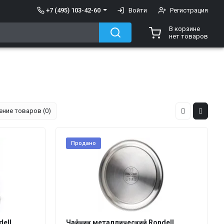
+7 (495) 103-42-60
Войти
Регистрация
В корзине
нет товаров
ение товаров (0)
Продано
ell
Чайник металлический Rondell