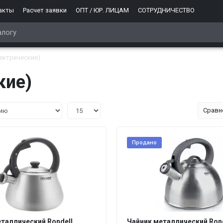
акты
Расчет заявки
ОПТ / ЮР. ЛИЦАМ
СОТРУДНИЧЕСТВО
лектрические)
кие)
Сравн
Продано
таллический Rondell
Чайник металлический Rond