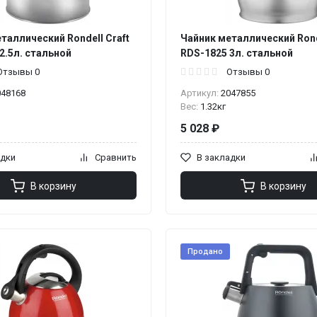
таллический Rondell Craft
Чайник металлический Ronde
2.5л. стальной
RDS-1825 3л. стальной
Отзывы 0
Отзывы 0
048168
Артикул:
2047855
Вес:
1.32кг
5 028 ₽
адки
Сравнить
В закладки
В корзину
В корзину
Продано