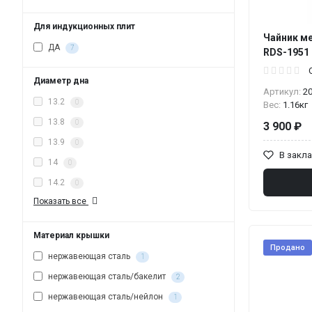
Для индукционных плит
Чайник ме
ДА
7
RDS-1951 
Диаметр дна
Артикул:
2
13.2
0
Вес:
1.16кг
13.8
0
3 900 ₽
13.9
0
В закл
14
0
14.2
0
Показать все
Материал крышки
Продано
нержавеющая сталь
1
нержавеющая сталь/бакелит
2
нержавеющая сталь/нейлон
1