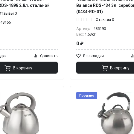
RDS-1898 2.8л. стальной
Balance RDS-434 3л. сереб
(0434-RD-01)
Отзывы 0
Отзывы 0
048166
Артикул:
485190
Вес:
1.63кг
0 ₽
адки
Сравнить
В закладки
В корзину
В корзину
Продано