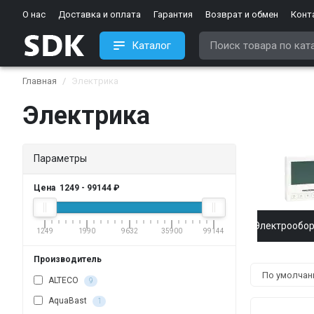
О нас
Доставка и оплата
Гарантия
Возврат и обмен
Конт
Каталог
Главная
Электрика
Электрика
Параметры
Цена
1249
-
99144
₽
Электрообо
1249
1990
9632
35900
99144
Производитель
ALTECO
9
AquaBast
1