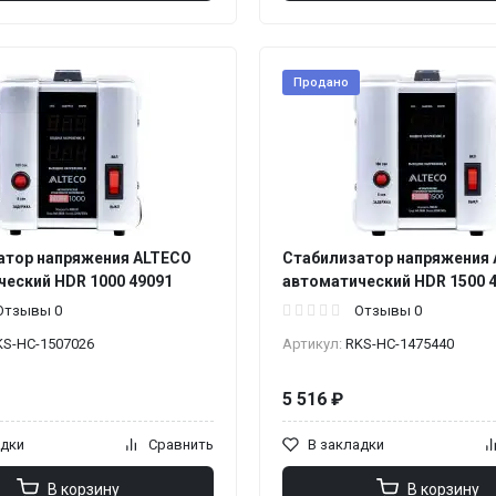
Продано
атор напряжения ALTECO
Стабилизатор напряжения
ческий HDR 1000 49091
автоматический HDR 1500 
Отзывы 0
Отзывы 0
KS-НС-1507026
Артикул:
RKS-НС-1475440
5 516 ₽
адки
Сравнить
В закладки
В корзину
В корзину