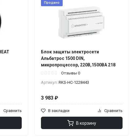
Продано
HEAT
Блок защиты электросети
Альбатрос 1500 DIN,
микропроцессор, 220В,1500ВА 218
Отзывы 0
Артикул:
RKS-НС-1228443
3 983 ₽
Сравнить
В закладки
Сравнить
В корзину