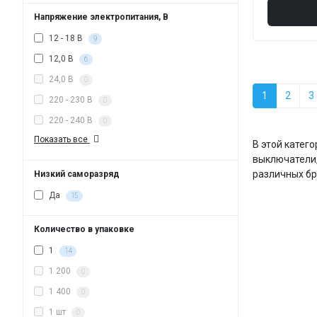
Напряжение электропитания, В
12 - 18 В
9
12,0 В
6
24,0 В
0
1
2
3
220 - 230 В
0
220 - 240 В
0
Показать все
В этой катег
выключатели,
различных бр
Низкий саморазряд
Да
15
Количество в упаковке
1
14
1 200
0
1 400
0
1 шт
0