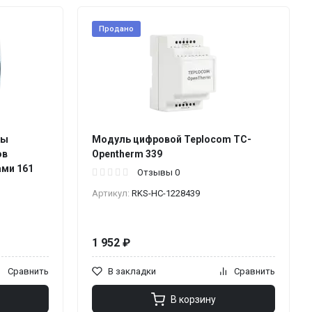
Продано
мы
Модуль цифровой Teplocom TC-
ов
Opentherm 339
ами 161
Отзывы 0
Артикул:
RKS-НС-1228439
1 952 ₽
Сравнить
В закладки
Сравнить
В корзину