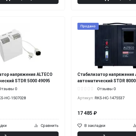
Продано
атор напряжения ALTECO
Стабилизатор напряжения
ческий STDR 5000 49095
автоматический STDR 8000
Отзывы 0
Отзывы 0
KS-НС-1507028
Артикул:
RKS-НС-1475537
17 485 ₽
адки
Сравнить
В закладки