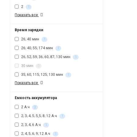
2
1
Показать все
Время зарядки
26; 40 мин
1
26; 40; 55; 174 мин
1
26; 52; 59; 36; 60; 87; 130 мин
1
30 мин
0
35; 60; 115; 125; 130 мин
1
Показать все
Емкость аккумулятора
2 А.ч
2
2; 3; 4; 5; 5,5; 8; 12 А.ч
1
2; 3; 4; 6 А.ч
1
2; 4; 5; 6; 9; 12 А.ч
1