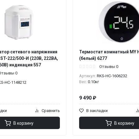
атор сетевого напряжения
Термостат комнатный MY 
ST-222/500-И (220В, 222ВА,
(белый) 6277
60В) индикация 557
Отзывы 0
Отзывы 0
Артикул:
RKS-НС-1606232
Вес:
0.10кг
KS-НС-1148212
9 490 ₽
адки
Сравнить
В закладки
В корзину
В корзину