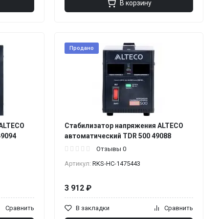
В корзину
Продано
 ALTECO
Стабилизатор напряжения ALTECO
49094
автоматический TDR 500 49088
Отзывы 0
Артикул:
RKS-НС-1475443
3 912 ₽
Сравнить
В закладки
Сравнить