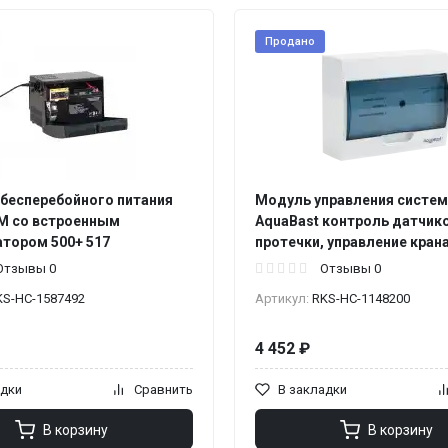
Продано
 бесперебойного питания
Модуль управления систе
 со встроенным
AquaBast контроль датчик
атором 500+ 517
протечки, управление кран
Отзывы 0
Отзывы 0
KS-НС-1587492
Артикул:
RKS-НС-1148200
4 452 ₽
адки
Сравнить
В закладки
В корзину
В корзину