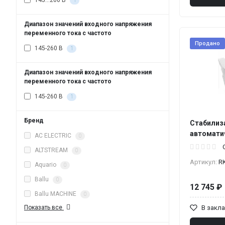
145...260 В
1
Диапазон значений входного напряжения
переменного тока с частото
Продано
145-260 В
1
Диапазон значений входного напряжения
переменного тока с частото
145-260 В
1
Бренд
Стабилиз
автомати
AC ELECTRIC
0
ALTSTREAM
0
Артикул:
R
Aquario
0
Ballu
0
12 745 ₽
Ballu MACHINE
0
В закл
Показать все