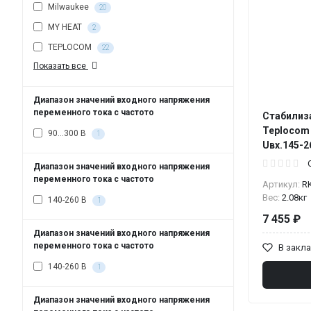
Milwaukee
20
MY HEAT
2
TEPLOCOM
22
Показать все
Диапазон значений входного напряжения
переменного тока с частото
Стабилиз
Teplocom 
90…300 В
1
Uвх.145-2
Диапазон значений входного напряжения
переменного тока с частото
Артикул:
R
Вес:
2.08кг
140-260 В
1
7 455 ₽
Диапазон значений входного напряжения
переменного тока с частото
В закл
140-260 В
1
Диапазон значений входного напряжения