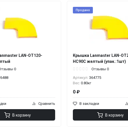
Продано
anmaster LAN-OT120-
Крышка Lanmaster LAN-OT
елтый
HC90C желтый (упак.:1шт)
Отзывы 0
Отзывы 0
76488
Артикул:
364775
Вес:
0.80кг
0 ₽
адки
Сравнить
В закладки
В корзину
В корзину