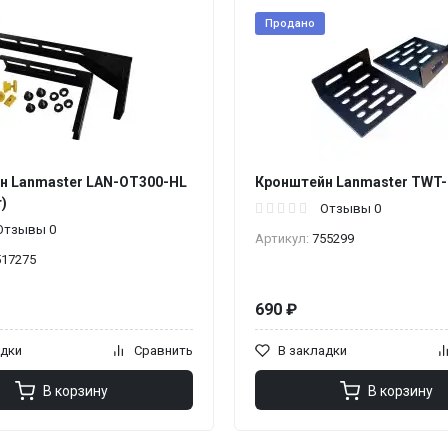
Продано
н Lanmaster LAN-OT300-HL
Кронштейн Lanmaster TWT
)
Отзывы 0
Отзывы 0
Артикул:
755299
517275
690 ₽
адки
Сравнить
В закладки
В корзину
В корзину