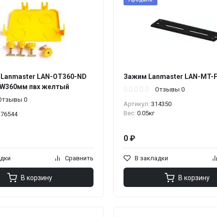
 Lanmaster LAN-OT360-ND
Зажим Lanmaster LAN-MT-
 W360мм пвх желтый
Отзывы 0
Отзывы 0
Артикул:
314350
Вес:
0.05кг
376544
0 ₽
адки
Сравнить
В закладки
В корзину
В корзину