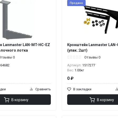
Продано
н Lanmaster LAN-MT-HC-EZ
Кронштейн Lanmaster LAN-
олочного лотка
(упак.:2шт)
Отзывы 0
Отзывы 0
364682
Артикул:
1517277
Вес:
1.00кг
0 ₽
адки
Сравнить
В закладки
В корзину
В корзину