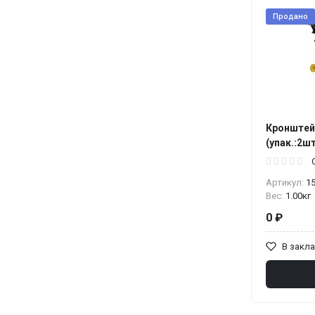
Продано
Кронштей
(упак.:2шт
Артикул:
1
Вес:
1.00кг
0 ₽
В закл