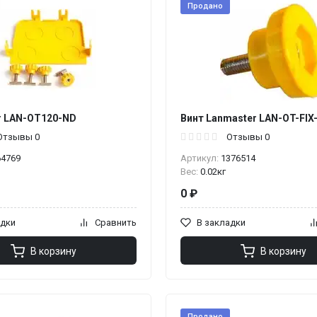
Продано
r LAN-OT120-ND
Винт Lanmaster LAN-OT-FIX
Отзывы 0
Отзывы 0
64769
Артикул:
1376514
Вес:
0.02кг
0 ₽
адки
Сравнить
В закладки
В корзину
В корзину
Продано