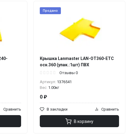
Продано
240-
Крышка Lanmaster LAN-OT360-ETC
осн.360 (упак.:1шт) ПВХ
Отзывы 0
Артикул:
1376541
Вес:
1.00кг
0 ₽
Сравнить
В закладки
Сравнить
В корзину