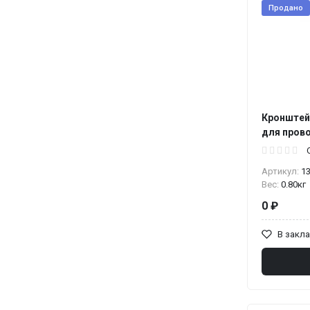
Продано
Кронштей
для пров
Артикул:
1
Вес:
0.80кг
0 ₽
В закл