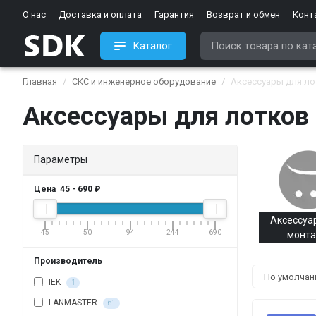
О нас
Доставка и оплата
Гарантия
Возврат и обмен
Конт
Каталог
Главная
СКС и инженерное оборудование
Аксессуары для л
Аксессуары для лотков
Параметры
Цена
45
-
690
₽
Аксессуа
45
50
94
244
690
монт
Производитель
IEK
1
LANMASTER
61