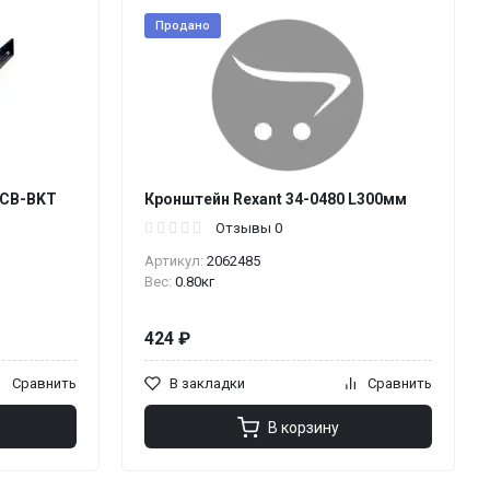
Продано
-CB-BKT
Кронштейн Rexant 34-0480 L300мм
Отзывы 0
Артикул:
2062485
Вес:
0.80кг
424 ₽
Сравнить
В закладки
Сравнить
В корзину