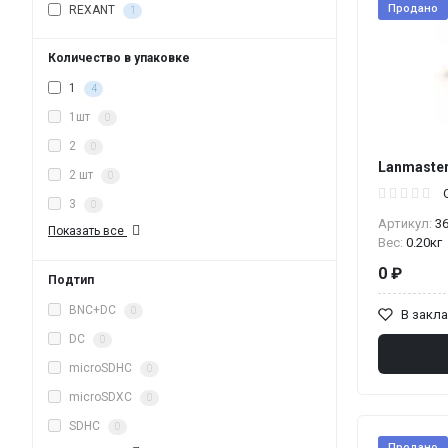
Продано
REXANT
1
Количество в упаковке
1
4
1шт
0
2
0
Lanmaste
2 шт
0
3
0
Артикул:
3
Показать все
Вес:
0.20кг
0 ₽
Подтип
BNC+DC
0
В закл
DC
0
microSDHC
0
microSDXC
0
SDHC
0
Продано