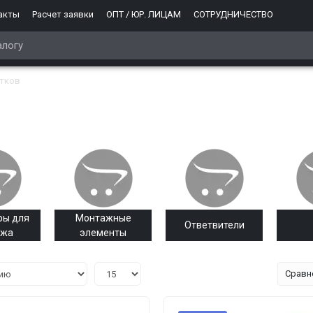
акты
Расчет заявки
ОПТ / ЮР. ЛИЦАМ
СОТРУДНИЧЕСТВО
отков
ры для
Монтажные
Ответвители
ажа
элементы
Сравн