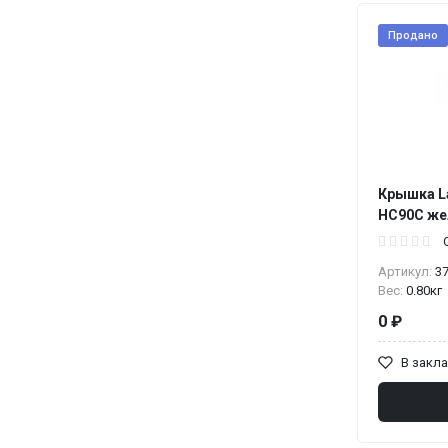
Продано
Крышка L
HC90C ж
Артикул:
3
Вес:
0.80кг
0 ₽
В закл