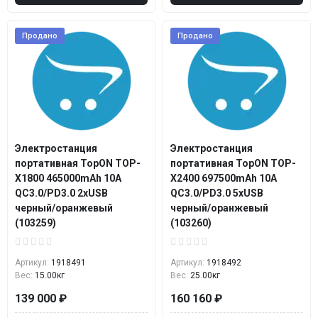
Продано
Продано
Электростанция
Электростанция
портативная TopON TOP-
портативная TopON TOP-
X1800 465000mAh 10A
X2400 697500mAh 10A
QC3.0/PD3.0 2xUSB
QC3.0/PD3.0 5xUSB
черный/оранжевый
черный/оранжевый
(103259)
(103260)
Артикул:
1918491
Артикул:
1918492
Вес:
15.00кг
Вес:
25.00кг
139 000 ₽
160 160 ₽