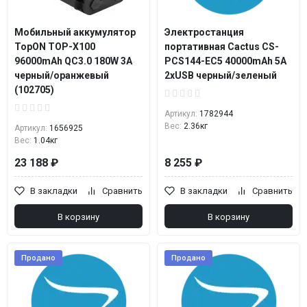
Мобильный аккумулятор
Электростанция
TopON TOP-X100
портативная Cactus CS-
96000mAh QC3.0 180W 3A
PCS144-EC5 40000mAh 5A
черный/оранжевый
2xUSB черный/зеленый
(102705)
Артикул:
1782944
Вес:
2.36кг
Артикул:
1656925
Вес:
1.04кг
23 188 ₽
8 255 ₽
В закладки
Сравнить
В закладки
Сравнить
В корзину
В корзину
Продано
Продано