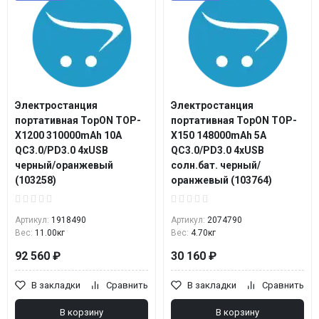
Электростанция
Электростанция
портативная TopON TOP-
портативная TopON TOP-
X1200 310000mAh 10A
X150 148000mAh 5A
QC3.0/PD3.0 4xUSB
QC3.0/PD3.0 4xUSB
черный/оранжевый
солн.бат. черный/
(103258)
оранжевый (103764)
Артикул:
1918490
Артикул:
2074790
Вес:
11.00кг
Вес:
4.70кг
92 560 ₽
30 160 ₽
В закладки
Сравнить
В закладки
Сравнить
В корзину
В корзину