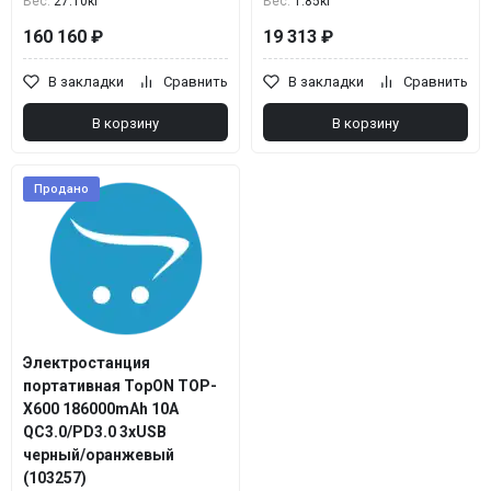
Вес:
27.10кг
Вес:
1.85кг
160 160 ₽
19 313 ₽
В закладки
Сравнить
В закладки
Сравнить
В корзину
В корзину
Продано
Электростанция
портативная TopON TOP-
X600 186000mAh 10A
QC3.0/PD3.0 3xUSB
черный/оранжевый
(103257)