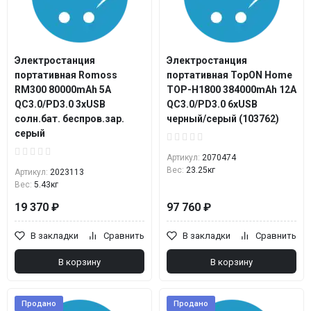
Электростанция
Электростанция
портативная Romoss
портативная TopON Home
RM300 80000mAh 5A
TOP-H1800 384000mAh 12A
QC3.0/PD3.0 3xUSB
QC3.0/PD3.0 6xUSB
солн.бат. беспров.зар.
черный/серый (103762)
серый
Артикул:
2070474
Вес:
23.25кг
Артикул:
2023113
Вес:
5.43кг
19 370 ₽
97 760 ₽
В закладки
Сравнить
В закладки
Сравнить
В корзину
В корзину
Продано
Продано