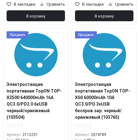
В закладки
Сравнить
В закладки
Сравнить
В корзину
В корзину
Продано
Продано
Электростанция
Электростанция
портативная TopON TOP-
портативная TopON TOP-
X2500 640000mAh 16A
X60 60000mAh 10A
QC3.0/PD2.0 6xUSB
QC3.0/PD 3xUSB
черный/оранжевый
беспров.зар. черный/
(103504)
оранжевый (103765)
Артикул:
2112231
Артикул:
2074789