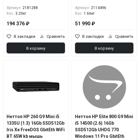
Артикул:
2181288
Артикул:
2114496
Вес:
3.20кг
Вес:
1.66кг
194 376 ₽
51 990 ₽
В закладки
Сравнить
В закладки
Сравнить
В корзину
В корзину
Неттоп HP 260 G9 Mini i5
Неттоп HP Elite 800 G9 Mini
1335U (1.3) 16Gb SSD512Gb
i5 14500 (2.6) 16Gb
Iris Xe FreeDOS GbitEth WiFi
SSD512Gb UHDG 770
BT 65W kb мышь
Windows 11 Pro GbitEth