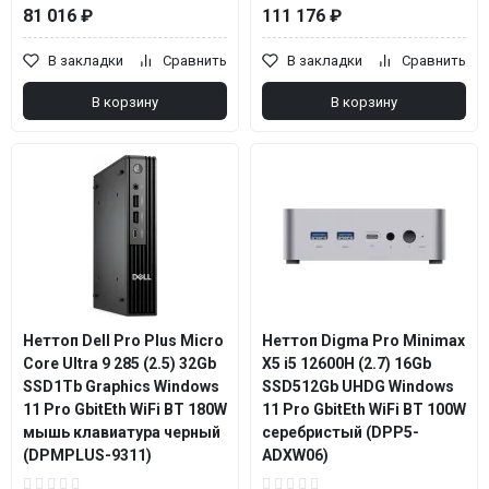
81 016 ₽
111 176 ₽
В закладки
Сравнить
В закладки
Сравнить
В корзину
В корзину
Неттоп Dell Pro Plus Micro
Неттоп Digma Pro Minimax
Core Ultra 9 285 (2.5) 32Gb
X5 i5 12600H (2.7) 16Gb
SSD1Tb Graphics Windows
SSD512Gb UHDG Windows
11 Pro GbitEth WiFi BT 180W
11 Pro GbitEth WiFi BT 100W
мышь клавиатура черный
серебристый (DPP5-
(DPMPLUS-9311)
ADXW06)