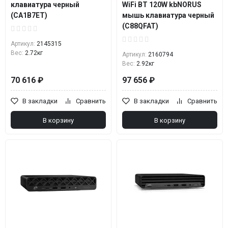
клавиатура черный
WiFi BT 120W kbNORUS
(CA1B7ET)
мышь клавиатура черный
(C88QFAT)
Артикул:
2145315
Вес:
2.72кг
Артикул:
2160794
Вес:
2.92кг
70 616 ₽
97 656 ₽
В закладки
Сравнить
В закладки
Сравнить
В корзину
В корзину