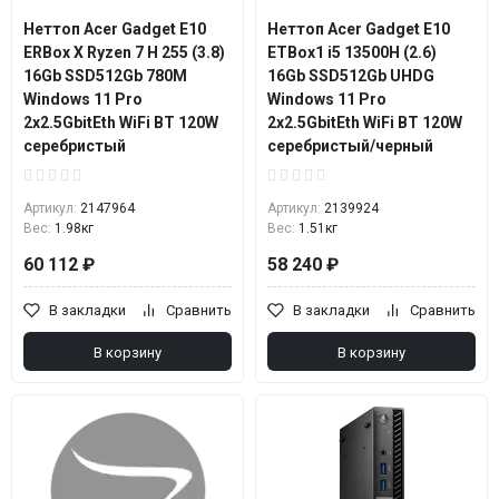
Неттоп Acer Gadget E10
Неттоп Acer Gadget E10
ERBox X Ryzen 7 H 255 (3.8)
ETBox1 i5 13500H (2.6)
16Gb SSD512Gb 780M
16Gb SSD512Gb UHDG
Windows 11 Pro
Windows 11 Pro
2x2.5GbitEth WiFi BT 120W
2x2.5GbitEth WiFi BT 120W
серебристый
серебристый/черный
Артикул:
2147964
Артикул:
2139924
Вес:
1.98кг
Вес:
1.51кг
60 112 ₽
58 240 ₽
В закладки
Сравнить
В закладки
Сравнить
В корзину
В корзину