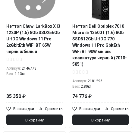
Неттоп Chuwi LarkBox X i3
Неттоп Dell Optiplex 7010
1220P (1.5) 8Gb SSD256Gb
Micro i5 13500T (1.6) 8Gb
UHDG Windows 11 Pro
SSD512Gb UHDG 770
2xGbitEth WiFi BT 65W
Windows 11 Pro GbitEth
черный/белый
WiFi BT 90W мышь
клавиатура черный (7010-
5851)
Артикул:
2146778
Вес:
1.13кг
Артикул:
2181296
Вес:
2.80кг
35 350 ₽
74 776 ₽
В закладки
Сравнить
В закладки
Сравнить
В корзину
В корзину