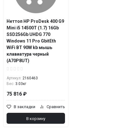
Неттоп HP ProDesk 400 G9
Mini i5 14500T (1.7) 16Gb
SSD256Gb UHDG 770
Windows 11 Pro GbitEth
WiFi BT 90W kb мышь
клавиатура черный
(A70P8UT)
Артикул:
2160463
Вес:
3.03кг
75 816 ₽
В закладки
Сравнить
В корзину