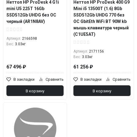
Неттоп HP ProDesk 4 G1i
Неттоп HP ProDesk 400 G9
mini U5 225T 16Gb
Mini i5 13500T (1.6) 8Gb
SSD512Gb UHDG без ОС
SSD512Gb UHDG 770 без
черный (AR1N8AV)
ОС GbitEth WiFi BT 90W kb
мышь клавиатура черный
(C1UE5AT)
Артикул:
2166598
Вес:
3.03кг
Артикул:
2171156
Вес:
3.03кг
67 496 ₽
61 256 ₽
В закладки
Сравнить
В закладки
Сравнить
В корзину
В корзину