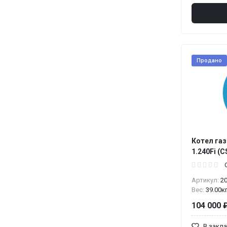
Продано
Котел газ
1.240Fi (
Артикул:
2
Вес:
39.00к
104 000 
В закл