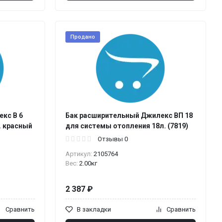
Продано
кс В 6
Бак расширительный Джилекс ВП 18
. красный
для системы отопления 18л. (7819)
Отзывы 0
Артикул:
2105764
Вес:
2.00кг
2 387 ₽
Сравнить
В закладки
Сравнить