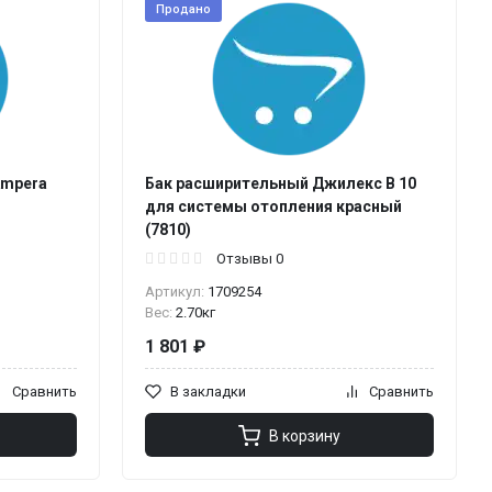
Продано
Ampera
Бак расширительный Джилекс В 10
для системы отопления красный
(7810)
Отзывы 0
Артикул:
1709254
Вес:
2.70кг
1 801 ₽
Сравнить
В закладки
Сравнить
В корзину