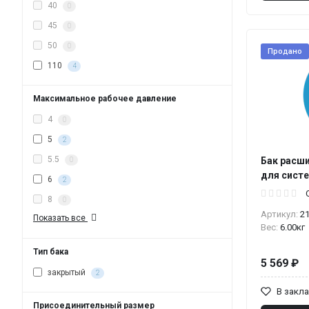
40
0
45
0
50
0
Продано
110
4
Максимальное рабочее давление
4
0
5
2
5.5
Бак расш
0
для систе
6
2
8
0
Артикул:
2
Показать все
Вес:
6.00кг
Тип бака
5 569 ₽
закрытый
2
В закл
Присоединительный размер