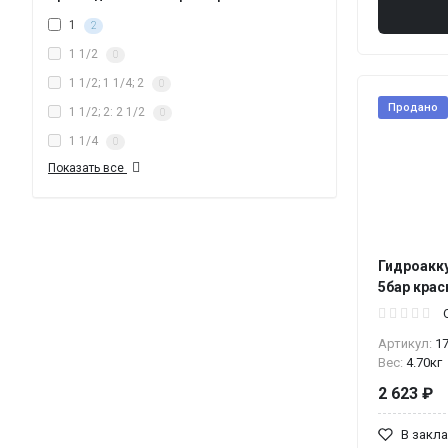
1
2
1 1/2
0
1 1/2; 1 1/4; 2
0
Продано
1 1/2; 2: 2 1/2
0
1 1/4
0
Показать все
Гидроакк
5бар крас
Артикул:
1
Вес:
4.70кг
2 623 ₽
В закл