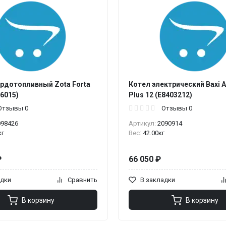
ердотопливный Zota Forta
Котел электрический Baxi 
6015)
Plus 12 (E8403212)
Отзывы 0
Отзывы 0
098426
Артикул:
2090914
кг
Вес:
42.00кг
₽
66 050 ₽
адки
Сравнить
В закладки
В корзину
В корзину