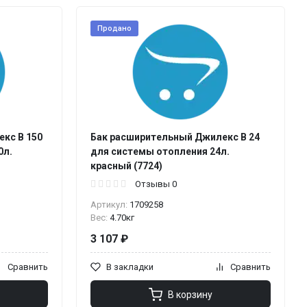
Продано
кс В 150
Бак расширительный Джилекс В 24
0л.
для системы отопления 24л.
красный (7724)
Отзывы 0
Артикул:
1709258
Вес:
4.70кг
3 107 ₽
Сравнить
В закладки
Сравнить
В корзину