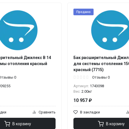
Продано
ирительный Джилекс В 14
Бак расширительный Джиле
емы отопления красный
для системы отопления 15
красный (7715)
Отзывы 0
Отзывы 0
709255
Артикул:
1743098
Вес:
2.00кг
10 957 ₽
адки
Сравнить
В закладки
В корзину
В корзину