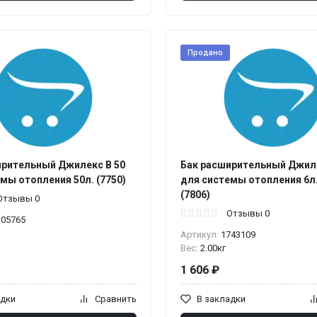
Продано
ирительный Джилекс В 50
Бак расширительный Джиле
мы отопления 50л. (7750)
для системы отопления 6л
(7806)
Отзывы 0
Отзывы 0
105765
Артикул:
1743109
Вес:
2.00кг
1 606 ₽
адки
Сравнить
В закладки