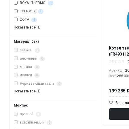
ROYAL THERMO
1
THERMEX
1
ZOTA
1
Показать все
Материал бака
Котел тв
SUS430
0
(FR493112
алюминий
0
металл
0
Артикул:
2
нейлон
0
Вес:
255.00
Нержавеющая сталь
0
199 285 
Показать все
В закл
Монтаж
врезной
0
встраиваемый
0