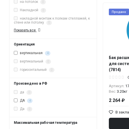
на потолок
0
Накладной
0
Продано
накладной монтаж к полкам стеллажей, к
стене или потолку
0
Показать все
Ориентация
вертикальная
4
Бак расш
вертикальный
0
для сист
(7814)
горизонтальный
0
Произведено в РФ
Артикул:
1
Вес:
3.20кг
да
0
2 264 ₽
ДА
4
Да
0
В закл
Максимальная рабочая температура