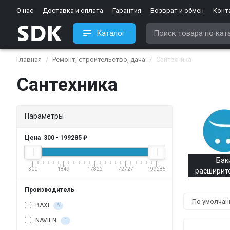
О нас
Доставка и оплата
Гарантия
Возврат и обмен
Конт
Каталог
Главная
Ремонт, строительство, дача
Сантехника
Сантехника
Параметры
Цена
300
-
199285
₽
Бак
300
1849
17822
72727
199285
расширит
Производитель
BAXI
6
NAVIEN
1