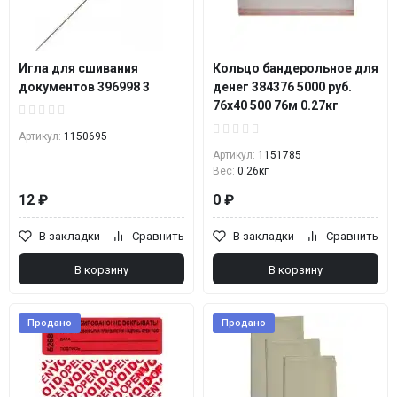
Игла для сшивания
Кольцо бандерольное для
документов 396998 3
денег 384376 5000 руб.
76х40 500 76м 0.27кг
Артикул:
1150695
Артикул:
1151785
Вес:
0.26кг
12 ₽
0 ₽
В закладки
Сравнить
В закладки
Сравнить
В корзину
В корзину
Продано
Продано