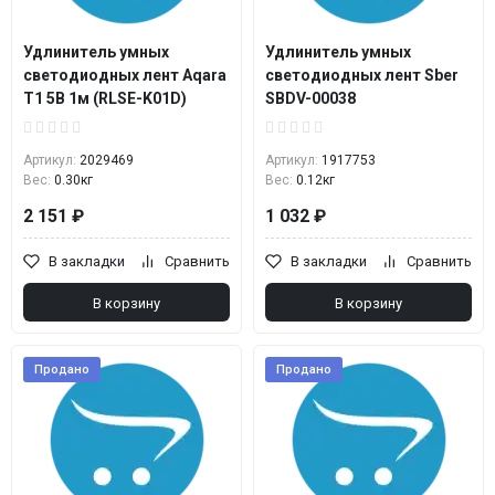
Удлинитель умных
Удлинитель умных
светодиодных лент Aqara
светодиодных лент Sber
T1 5В 1м (RLSE-K01D)
SBDV-00038
Артикул:
2029469
Артикул:
1917753
Вес:
0.30кг
Вес:
0.12кг
2 151 ₽
1 032 ₽
В закладки
Сравнить
В закладки
Сравнить
В корзину
В корзину
Продано
Продано