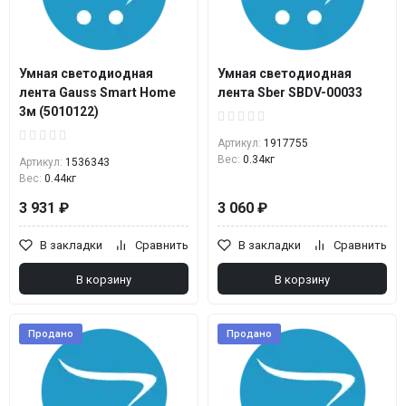
Умная светодиодная
Умная светодиодная
лента Gauss Smart Home
лента Sber SBDV-00033
3м (5010122)
Артикул:
1917755
Вес:
0.34кг
Артикул:
1536343
Вес:
0.44кг
3 931 ₽
3 060 ₽
В закладки
Сравнить
В закладки
Сравнить
В корзину
В корзину
Продано
Продано