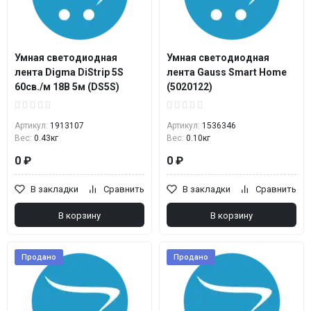
Умная светодиодная
Умная светодиодная
лента Digma DiStrip 5S
лента Gauss Smart Home
60св./м 18В 5м (DS5S)
(5020122)
Артикул:
1913107
Артикул:
1536346
Вес:
0.43кг
Вес:
0.10кг
0 ₽
0 ₽
В закладки
Сравнить
В закладки
Сравнить
В корзину
В корзину
Продано
Продано