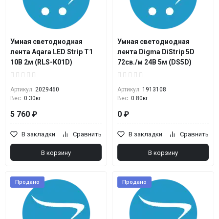
Умная светодиодная
Умная светодиодная
лента Aqara LED Strip T1
лента Digma DiStrip 5D
10В 2м (RLS-K01D)
72св./м 24В 5м (DS5D)
Артикул:
2029460
Артикул:
1913108
Вес:
0.30кг
Вес:
0.80кг
5 760 ₽
0 ₽
В закладки
Сравнить
В закладки
Сравнить
В корзину
В корзину
Продано
Продано