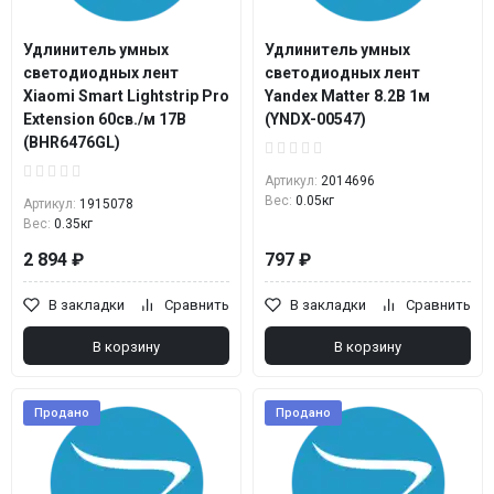
Удлинитель умных
Удлинитель умных
светодиодных лент
светодиодных лент
Xiaomi Smart Lightstrip Pro
Yandex Matter 8.2В 1м
Extension 60св./м 17В
(YNDX-00547)
(BHR6476GL)
Артикул:
2014696
Вес:
0.05кг
Артикул:
1915078
Вес:
0.35кг
2 894 ₽
797 ₽
В закладки
Сравнить
В закладки
Сравнить
В корзину
В корзину
Продано
Продано