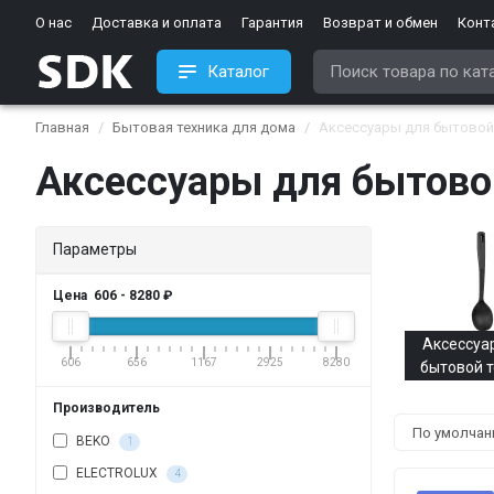
О нас
Доставка и оплата
Гарантия
Возврат и обмен
Конт
Каталог
Главная
Бытовая техника для дома
Аксессуары для бытовой
Аксессуары для бытово
Параметры
Цена
606
-
8280
₽
Аксессуа
606
656
1167
2925
8280
бытовой т
Производитель
BEKO
1
ELECTROLUX
4