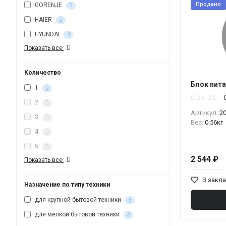
Продано
GORENJE
3
HAIER
2
HYUNDAI
4
Показать все
Количество
Блок пита
1
2
2
0
Артикул:
2
3
0
Вес:
0.56кг
4
0
5
0
2 544 ₽
Показать все
В закл
Назначение по типу техники
для крупной бытовой техники
3
для мелкой бытовой техники
3