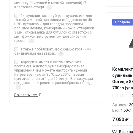
металлу (с крупной и мелкой насечкой)17.
Крестовая отвёрт
0
24 функции: острогубцы с: кусачками для
тонкой и мягкой проволоки твёрдостью до 40
Продано
HRC. кусачками для твердой проволоки;
большое лезвие, консервный нож с: отверткой
3 мм.; открывалка для бутылок с: отверткой 6
мм.; фомкой, инструментом для сгибания
провол
0
а также побаловать всю семью горячими
сэндвичами на завтрак.
0
Аэрогриль имеет 6 автоматических
программ. А используя сенсорную панель
Комплект
управления, вы можете настроить нужный
нагрев вручную от 80°C до 200°C , время
сушильны
приготовления от 1 до 60 минут. В инструкции
Gorenje 
представлены рецепты разнообразных блюд.
0
700гр (упа
Показать все
Артикул:
2
Вес:
1.50кг
7 050 ₽
В закл