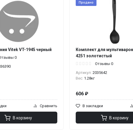
Продано
ния Vitek VT-1945 черный
Комплект для мультиварок 
4251 золотистый
Отзывы 0
Отзывы 0
036390
Артикул:
2035642
Вес:
1.28кг
606 ₽
адки
Сравнить
В закладки
В корзину
В корзину