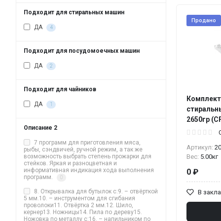
Подходит для стиральных машин
Продано
ДА
4
Подходит для посудомоечных машин
ДА
2
Подходит для чайников
Комплект
ДА
1
стиральны
2650гр (C
Описание 2
7 программ для приготовления мяса,
Артикул:
2
рыбы, сэндвичей, ручной режим, а так же
возможность выбрать степень прожарки для
Вес:
5.00кг
стейков. Яркая и разноцветная и
информативная индикация хода выполнения
0 ₽
программ.
0
8. Открывалка для бутылок с:9. – отвёрткой
В закл
5 мм.10. – инструментом для сгибания
проволоки11. Отвёртка 2 мм.12. Шило,
кернер13. Ножницы14. Пила по дереву15.
Ножовка по металлу с:16. – напильником по