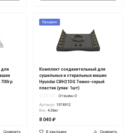
Продано
 для
Комплект соединительный для
машин
сушильных и стиральных машин
 700гр
Hyundai CBH21DG Темно-серый
пластик (упак: 1шт)
Отзывы 0
Артикул:
1974912
Вес:
4.36кг
8 040 ₽
Сравнить
В закладки
Сравнить