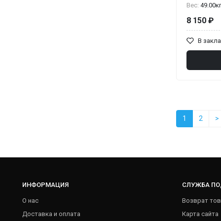
Вес:
49.00к
8 150 ₽
В закл
1
2
>
ИНФОРМАЦИЯ
СЛУЖБА П
О нас
Возврат тов
Доставка и оплата
Карта сайта