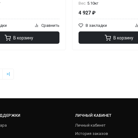
г
Вес:
5.10кг
4 927 ₽
адки
Сравнить
В закладки
В корзину
В корзину
>|
ОДДЕРЖКИ
ЛИЧНЫЙ КАБИНЕТ
ара
Личный кабинет
История заказов