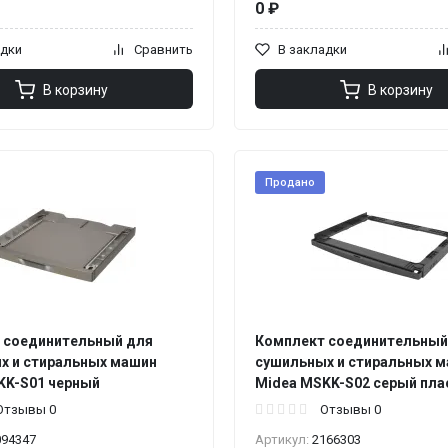
0 ₽
адки
Сравнить
В закладки
В корзину
В корзину
Продано
 соединительный для
Комплект соединительный
х и стиральных машин
сушильных и стиральных 
KK-S01 черный
Midea MSKK-S02 серый плас
Отзывы 0
Отзывы 0
094347
Артикул:
2166303