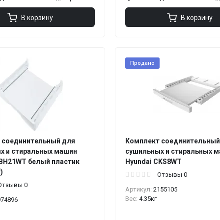
В корзину
В корзину
Продано
 соединительный для
Комплект соединительный
х и стиральных машин
сушильных и стиральных 
CBH21WT белый пластик
Hyundai CKS8WT
)
Отзывы 0
Отзывы 0
Артикул:
2155105
Вес:
4.35кг
974896