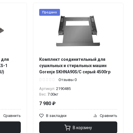
Продано
 для
Комплект соединительный для
KS-1
сушильных и стиральных машин
U)
Gorenje SKHNA90S/C серый 4500гр
Отзывы 0
Артикул:
2190485
Вес:
7.00кг
7 980 ₽
Сравнить
В закладки
Сравнить
В корзину