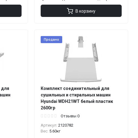
В корзину
Продано
 для
Комплект соединительный для
машин
сушильных и стиральных машин
Hyundai WDH21WT белый пластик
2600гр
Отзывы 0
Артикул:
2120782
Вес:
5.60кг