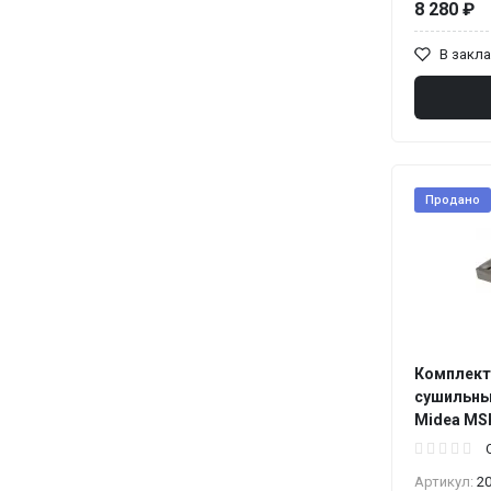
8 280 ₽
В закл
Продано
Комплект
сушильны
Midea MS
Артикул:
2