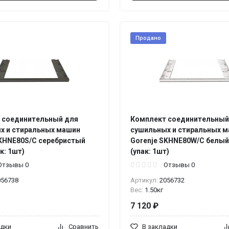
Продано
 соединительный для
Комплект соединительный
х и стиральных машин
сушильных и стиральных 
SKHNE80S/C серебристый
Gorenje SKHNE80W/C белый
к: 1шт)
(упак: 1шт)
Отзывы 0
Отзывы 0
056738
Артикул:
2056732
Вес:
1.50кг
7 120 ₽
адки
Сравнить
В закладки