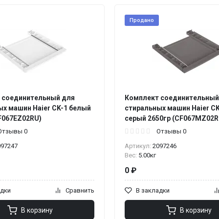
Продано
 соединительный для
Комплект соединительный
х машин Haier CK-1 белый
стиральных машин Haier C
F067EZ02RU)
серый 2650гр (CF067MZ02R
Отзывы 0
Отзывы 0
097247
Артикул:
2097246
Вес:
5.00кг
0 ₽
адки
Сравнить
В закладки
В корзину
В корзину