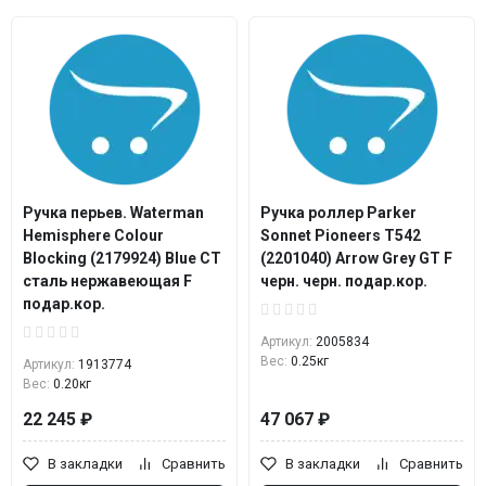
Ручка перьев. Waterman
Ручка роллер Parker
Hemisphere Colour
Sonnet Pioneers T542
Blocking (2179924) Blue CT
(2201040) Arrow Grey GT F
сталь нержавеющая F
черн. черн. подар.кор.
подар.кор.
Артикул:
2005834
Вес:
0.25кг
Артикул:
1913774
Вес:
0.20кг
22 245 ₽
47 067 ₽
В закладки
Сравнить
В закладки
Сравнить