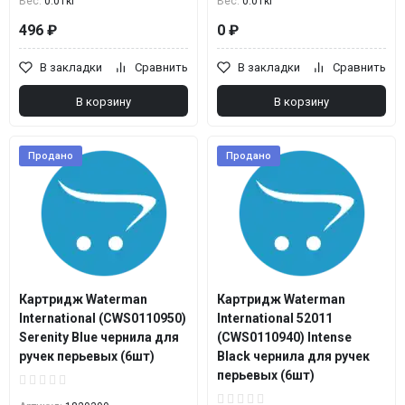
Вес:
0.01кг
Вес:
0.01кг
496 ₽
0 ₽
В закладки
Сравнить
В закладки
Сравнить
В корзину
В корзину
Продано
Продано
Картридж Waterman
Картридж Waterman
International (CWS0110950)
International 52011
Serenity Blue чернила для
(CWS0110940) Intense
ручек перьевых (6шт)
Black чернила для ручек
перьевых (6шт)