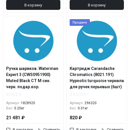
В корзину
В корзину
Продано
Ручка шариков. Waterman
Картридж Carandache
Expert 3 (CWS0951900)
Chromatics (8021.191)
Muted Black CT M син.
Hypnotic turquoise чернила
черн. подар.кор.
для ручек перьевых (6шт)
Артикул:
1828920
Артикул:
296320
Вес:
0.20кг
Вес:
0.01кг
21 481 ₽
820 ₽
В закладки
Сравнить
В закладки
Сравнить