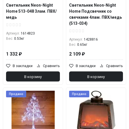
Светильник Neon-Night
Светильник Neon-Night
Home 513-048 3лам. ПВХ/
Home Подсвечник со
медь
свечками 4лам. ПВХ/медь
(513-034)
Артикул:
1614823
Вес:
0.53кг
Артикул:
1428816
Вес:
0.65кг
1 332 ₽
2 109 ₽
В закладки
Сравнить
В закладки
Сравнить
В корзину
В корзину
Продано
Продано