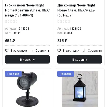
Гибкий неон Neon-Night
Диско-шар Neon-Night
Home Креатив 90лам. ПВХ/
Home 1лам. ПВХ/медь
медь (131-004-1)
(601-257)
Артикул:
1544504
Артикул:
1428806
Вес:
0.08кг
Вес:
0.40кг
652 ₽
815 ₽
В закладки
Сравнить
В закладки
Сравнить
В корзину
В корзину
Продано
Продано