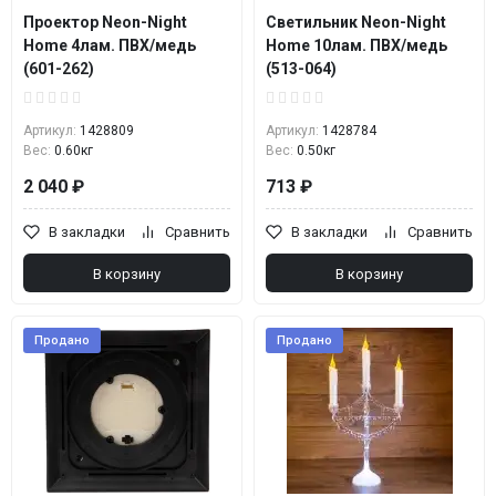
Проектор Neon-Night
Светильник Neon-Night
Home 4лам. ПВХ/медь
Home 10лам. ПВХ/медь
(601-262)
(513-064)
Артикул:
1428809
Артикул:
1428784
Вес:
0.60кг
Вес:
0.50кг
2 040 ₽
713 ₽
В закладки
Сравнить
В закладки
Сравнить
В корзину
В корзину
Продано
Продано