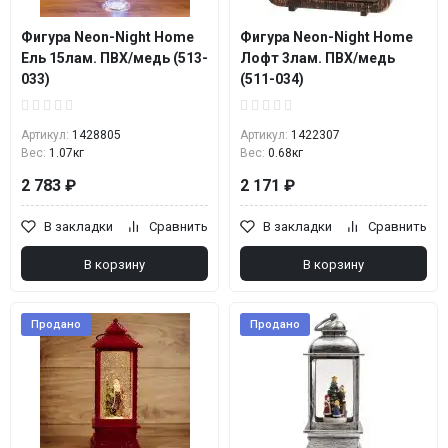
Фигура Neon-Night Home
Фигура Neon-Night Home
Ель 15лам. ПВХ/медь (513-
Лофт 3лам. ПВХ/медь
033)
(511-034)
Артикул:
1428805
Артикул:
1422307
Вес:
1.07кг
Вес:
0.68кг
2 783 ₽
2 171 ₽
В закладки
Сравнить
В закладки
Сравнить
В корзину
В корзину
Продано
Продано