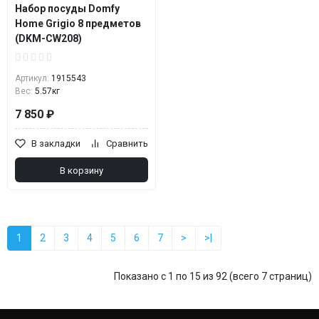
Набор посуды Domfy
Home Grigio 8 предметов
(DKM-CW208)
Артикул:
1915543
Вес:
5.57кг
7 850 ₽
В закладки
Сравнить
В корзину
1
2
3
4
5
6
7
>
>|
Показано с 1 по 15 из 92 (всего 7 страниц)