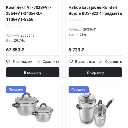
Комплект VT-7038+VT-
Набор кастрюль Rondell
2564+VT-3405+RD-
Bojole RDS-822 4 предмета
1106+VT-8266
Артикул:
2033641
Вес:
4.08кг
Артикул:
2036643
Вес:
20.74кг
67 850 ₽
5 720 ₽
В закладки
Сравнить
В закладки
Сравнить
В корзину
В корзину
Продано
Продано