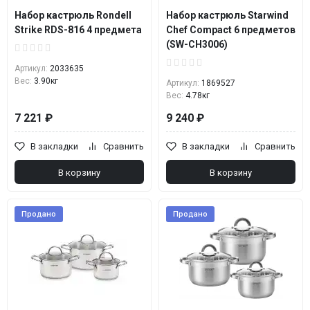
Набор кастрюль Rondell
Набор кастрюль Starwind
Strike RDS-816 4 предмета
Chef Compact 6 предметов
(SW-CH3006)
Артикул:
2033635
Вес:
3.90кг
Артикул:
1869527
Вес:
4.78кг
7 221 ₽
9 240 ₽
В закладки
Сравнить
В закладки
Сравнить
В корзину
В корзину
Продано
Продано