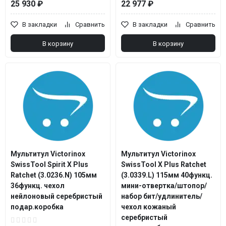
25 930 ₽
22 977 ₽
В закладки
Сравнить
В закладки
Сравнить
В корзину
В корзину
Мультитул Victorinox
Мультитул Victorinox
SwissTool Spirit X Plus
SwissTool X Plus Ratchet
Ratchet (3.0236.N) 105мм
(3.0339.L) 115мм 40функц.
36функц. чехол
мини-отвертка/штопор/
нейлоновый серебристый
набор бит/удлинитель/
подар.коробка
чехол кожаный
серебристый