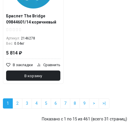
Браслет The Bridge
09844601/14 коричневый
Артикул:
2146278
Вес:
0.04кг
5 814 ₽
В закладки
Сравнить
В корзину
1
2
3
4
5
6
7
8
9
>
>|
Показано с 1 по 15 из 461 (всего 31 страниц)