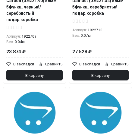
Carbon (0.6221.90) 58мм
Damast (0.6221.34) 58мм
5функц. черный/
5функц. серебристый
серебристый
подар.коробка
подар.коробка
Артикул:
1922710
Вес:
0.07кг
Артикул:
1922709
Вес:
0.04кг
23 874 ₽
27 528 ₽
В закладки
Сравнить
В закладки
Сравнить
В корзину
В корзину