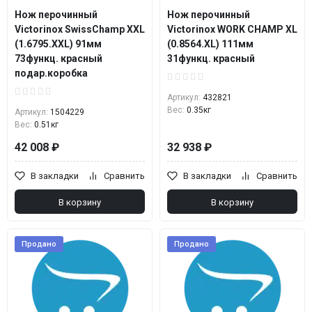
Нож перочинный
Нож перочинный
Victorinox SwissChamp XXL
Victorinox WORK CHAMP XL
(1.6795.XXL) 91мм
(0.8564.XL) 111мм
73функц. красный
31функц. красный
подар.коробка
Артикул:
432821
Вес:
0.35кг
Артикул:
1504229
Вес:
0.51кг
42 008 ₽
32 938 ₽
В закладки
Сравнить
В закладки
Сравнить
В корзину
В корзину
Продано
Продано