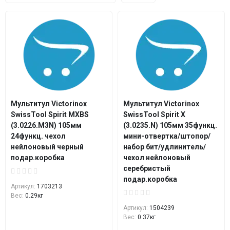
Мультитул Victorinox
Мультитул Victorinox
SwissTool Spirit MXBS
SwissTool Spirit X
(3.0226.M3N) 105мм
(3.0235.N) 105мм 35функц.
24функц. чехол
мини-отвертка/штопор/
нейлоновый черный
набор бит/удлинитель/
подар.коробка
чехол нейлоновый
серебристый
подар.коробка
Артикул:
1703213
Вес:
0.29кг
Артикул:
1504239
Вес:
0.37кг