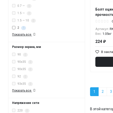
0.7 —
0
Болт оци
1.5 —
0
прочности
1.5 — 10
0
2
1
Артикул:
R
Вес:
1.05кг
Показать все
224 ₽
Размер экрана, мм
В закл
90
0
90x35
0
90х35
0
92
0
93х35
0
Показать все
1
2
3
Напряжение сети
В этой катег
220
0