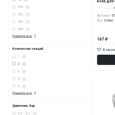
Боек для 
150
0
250
0
Артикул:
5
Вес:
0.03кг
300
0
305
0
Показать все
167 ₽
Количество секций
В закл
1
0
2
1
3
0
4
0
5
0
Показать все
Давление, бар
0.6 — 0.7
0