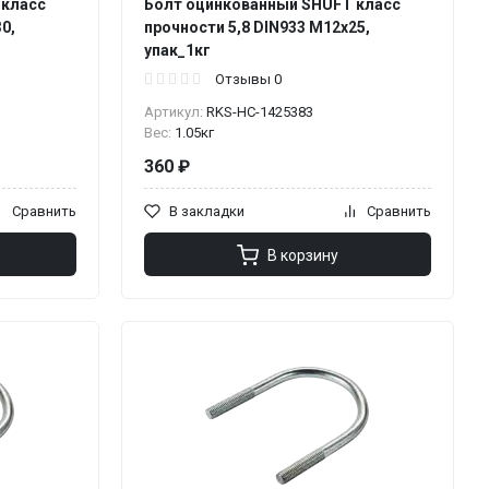
 класс
Болт оцинкованный SHUFT класс
0,
прочности 5,8 DIN933 М12x25,
упак_1кг
Отзывы 0
Артикул:
RKS-НС-1425383
Вес:
1.05кг
360 ₽
Сравнить
В закладки
Сравнить
В корзину