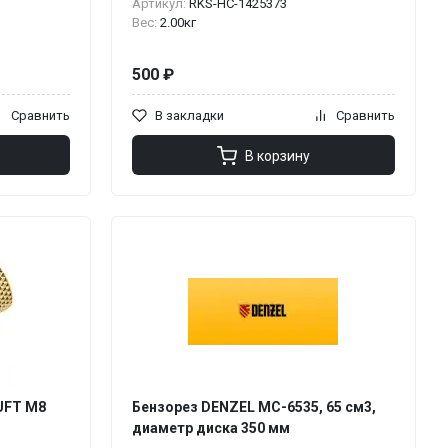
Артикул:
RKS-НС-1425373
Вес:
2.00кг
500 ₽
Сравнить
В закладки
Сравнить
В корзину
UFT М8
Бензорез DENZEL МС-6535, 65 см3,
диаметр диска 350 мм