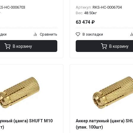
KS-НС-0006703
Артикул:
RKS-НС-0006704
г
Вес:
48.50кг
63 474 ₽
адки
Сравнить
В закладки
В корзину
В корзину
унный (цанга) SHUFT М10
Анкер латунный (цанга) SH
т)
(упак. 100шт)