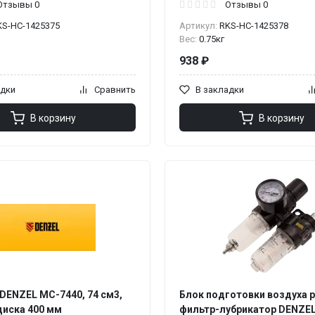
Отзывы 0
Отзывы 0
KS-НС-1425375
Артикул:
RKS-НС-1425378
Вес:
0.75кг
938 ₽
адки
Сравнить
В закладки
В корзину
В корзину
DENZEL МС-7440, 74 см3,
Блок подготовки воздуха 
диска 400 мм
фильтр-лубрикатор DENZEL