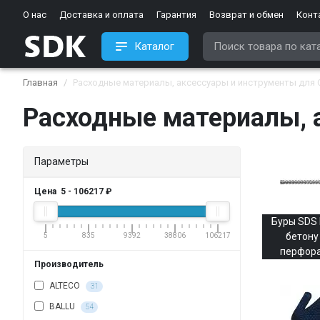
О нас
Доставка и оплата
Гарантия
Возврат и обмен
Конт
Каталог
Главная
Расходные материалы, аксессуары и инструменты для
Расходные материалы, 
Параметры
Цена
5
-
106217
₽
Буры SDS 
бетону
5
835
9392
38806
106217
перфор
Производитель
ALTECO
31
BALLU
54