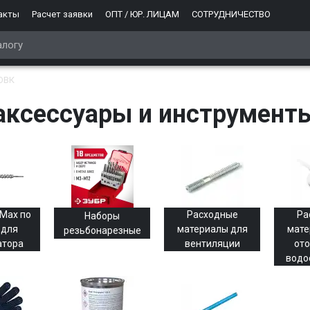
акты
Расчет заявки
ОПТ / ЮР. ЛИЦАМ
СОТРУДНИЧЕСТВО
 ОВК
аксессуары и инструмент
Max по
Расходные
Ра
Наборы
 для
материалы для
мате
резьбонарезные
атора
вентиляции
ото
водо