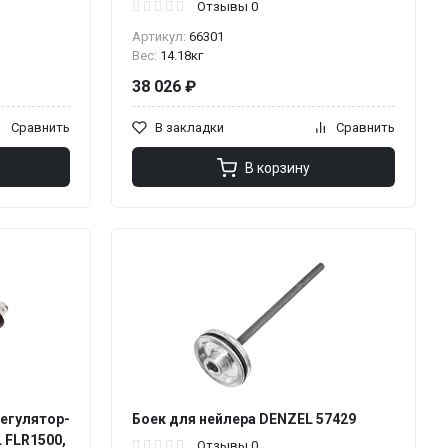
Отзывы 0
Артикул:
66301
Вес:
14.18кг
38 026 ₽
Сравнить
В закладки
Сравнить
В корзину
регулятор-
Боек для нейлера DENZEL 57429
 FLR1500,
Отзывы 0