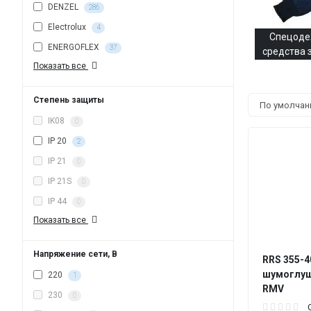
DENZEL
286
Electrolux
4
Спецоде
ENERGOFLEX
37
средства
Показать все
Степень защиты
IK08
0
IP 20
2
IP 21
0
IP 21S
0
IP 44
0
Показать все
Напряжение сети, В
RRS 355-
шумоглуш
220
1
RMV
230
0