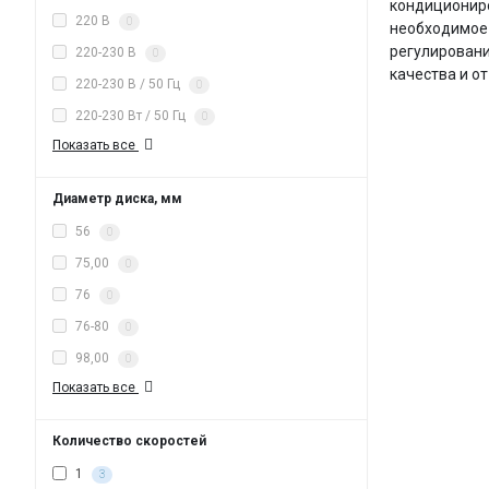
кондициониро
220 В
0
необходимое 
регулировани
220-230 В
0
качества и о
220-230 В / 50 Гц
0
220-230 Вт / 50 Гц
0
Показать все
Диаметр диска, мм
56
0
75,00
0
76
0
76-80
0
98,00
0
Показать все
Количество скоростей
1
3