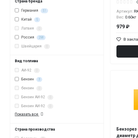
Страна бренда
Германия
51
Артикул:
R
Вес:
0.60кг
Китай
5
979 ₽
Латвия
0
Россия
298
В закл
Швейцария
0
Вид топлива
АИ-92
0
Бензин
3
бензин
0
Бензин AИ-92
0
Бензин АИ-92
0
Показать все
Бензорез 
Страна производства
диаметр 