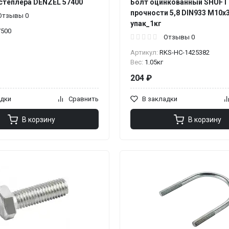
степлера DENZEL 57400
Болт оцинкованный SHUFT
прочности 5,8 DIN933 М10x3
Отзывы 0
упак_1кг
7500
Отзывы 0
Артикул:
RKS-НС-1425382
Вес:
1.05кг
204 ₽
адки
Сравнить
В закладки
В корзину
В корзину