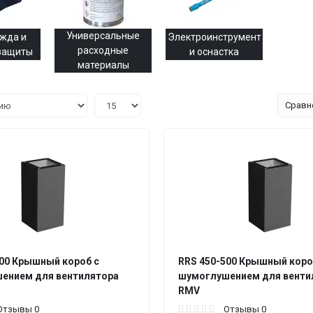
Универсальные
жда и
Электроинструмент
расходные
 защиты
и оснастка
материалы
Сравн
400 Крышный короб с
RRS 450-500 Крышный коро
ением для вентилятора
шумоглушением для венти
RMV
Отзывы 0
Отзывы 0