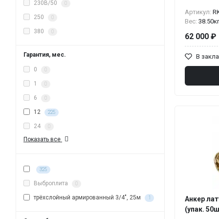
230В/50
0
Артикул:
R
250
0
Вес:
38.50к
380
0
62 000 ₽
Гарантия, мес.
В закл
0
0
1
0
6
0
12
225
24
0
Показать все
325
Выброплита
0
трёхслойный армированный 3/4", 25м
1
Анкер лат
(упак. 50ш