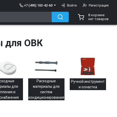
+7 (495) 103-42-60
Войти
Регистрация
В корзине
нет товаров
ы для ОВК
сходные
Расходные
Ручной инструмент
риалы для
материалы для
и оснастка
пления и
систем
снабжения
кондиционирования