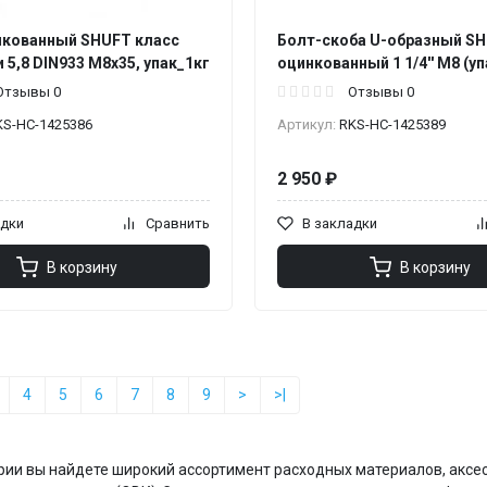
нкованный SHUFT класс
Болт-скоба U-образный S
 5,8 DIN933 М8х35, упак_1кг
оцинкованный 1 1/4'' М8 (у
Отзывы 0
Отзывы 0
KS-НС-1425386
Артикул:
RKS-НС-1425389
2 950 ₽
адки
Сравнить
В закладки
В корзину
В корзину
4
5
6
7
8
9
>
>|
ории вы найдете широкий ассортимент расходных материалов, аксе