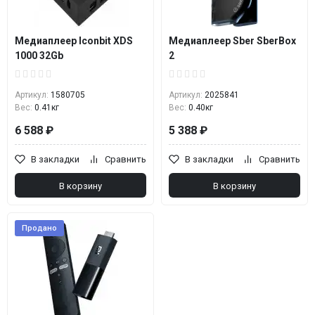
Медиаплеер Iconbit XDS
Медиаплеер Sber SberBox
1000 32Gb
2
Артикул:
1580705
Артикул:
2025841
Вес:
0.41кг
Вес:
0.40кг
6 588 ₽
5 388 ₽
В закладки
Сравнить
В закладки
Сравнить
В корзину
В корзину
Продано