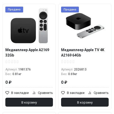
Продано
Продано
Медиаплеер Apple A2169
Медиаплеер Apple TV 4K
32Gb
A2169 64Gb
Артикул:
1981376
Артикул:
2026813
Вес:
0.81кг
Вес:
0.69кг
0 ₽
0 ₽
В закладки
Сравнить
В закладки
Сравнить
В корзину
В корзину