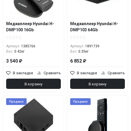
Медиаплеер Hyundai H-
Медиаплеер Hyundai H-
DMP100 16Gb
DMP103 64Gb
Артикул:
1385766
Артикул:
1891739
Вес:
0.42кг
Вес:
0.35кг
3 540 ₽
6 852 ₽
В закладки
Сравнить
В закладки
Сравнить
В корзину
В корзину
Продано
Продано