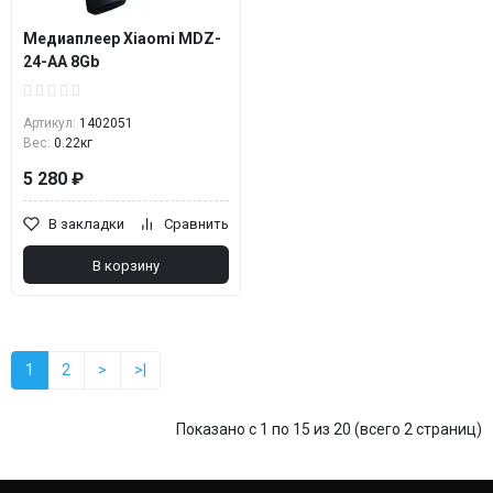
Медиаплеер Xiaomi MDZ-
24-AA 8Gb
Артикул:
1402051
Вес:
0.22кг
5 280 ₽
В закладки
Сравнить
В корзину
1
2
>
>|
Показано с 1 по 15 из 20 (всего 2 страниц)