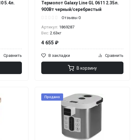
0 5.4л.
Термопот Galaxy Line GL 0611 2.35л.
900Вт черный/серебристый
Отзывы 0
Артикул:
1869287
Вес:
2.63кг
4 655 ₽
Сравнить
В закладки
Сравнить
В корзину
Продано