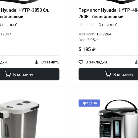
Hyundai HYTP-3850 6л.
Термопот Hyundai HYTP-484
лый/черный
750Вт белый/черный
Отзывы 0
Отзывы 0
517307
Артикул:
1517284
Вес:
2.95кг
5 195 ₽
адки
Сравнить
В закладки
В корзину
В корзину
Продано