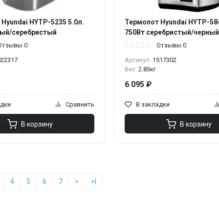
Hyundai HYTP-5235 5.0л.
Термопот Hyundai HYTP-584
лый/серебристый
750Вт серебристый/черный
Отзывы 0
Отзывы 0
022317
Артикул:
1517302
Вес:
2.83кг
6 095 ₽
адки
Сравнить
В закладки
В корзину
В корзину
4
5
6
7
>
>|