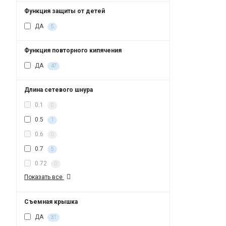
Функция защиты от детей
ДА
5
Функция повторного кипячения
ДА
47
Длина сетевого шнура
0.1
0
0.5
1
0.6
0
0.7
5
0.72
0
Показать все
Съемная крышка
ДА
31