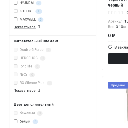
HYUNDAI
7
черный
KITFORT
18
MAXWELL
3
Артикул:
1
Вес:
3.10кг
Показать все
0 ₽
Нагревательный элемент
В закл
Double G Force
0
HEDGEHOG
0
long life
0
Ni-Cr
0
RX-Silence Plus
0
Продано
Показать все
Цвет дополнительный
бежевый
0
белый
4