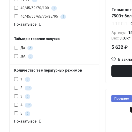
40/45/50/70/100
1
Термопот 
750Вт бе
40/45/55/65/75/85/95
1
Показать все
Артикул:
1
Вес:
3.03кг
Таймер отсрочки запуска
5 632 ₽
Да
3
ДА
5
В закл
Количество температурных режимов
1
8
2
17
3
5
Продано
4
12
5
2
Показать все