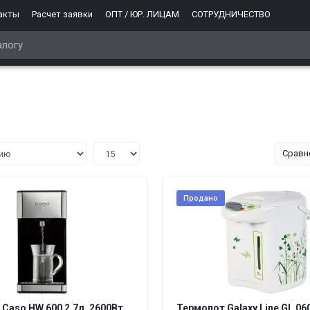
акты
Расчет заявки
ОПТ / ЮР. ЛИЦАМ
СОТРУДНИЧЕСТВО
Сравн
Продано
Caso HW 600 2.7л. 2600Вт
Термопот Galaxy Line GL 060