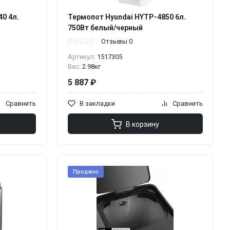
0 4л.
Термопот Hyundai HYTP-4850 6л.
750Вт белый/черный
Отзывы 0
Артикул:
1517305
Вес:
2.98кг
5 887 ₽
Сравнить
В закладки
Сравнить
В корзину
Продано