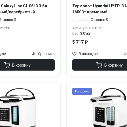
Galaxy Line GL 0613 3.6л.
Термопот Hyundai HYTP-314
рный/серебристый
1600Вт кремовый
Отзывы 0
Отзывы 0
869288
Артикул:
1981068
Вес:
3.05кг
5 717 ₽
адки
Сравнить
В закладки
В корзину
В корзину
Продано