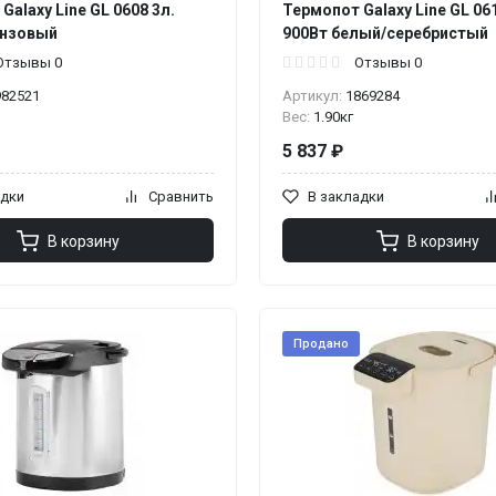
Galaxy Line GL 0608 3л.
Термопот Galaxy Line GL 061
онзовый
900Вт белый/серебристый
Отзывы 0
Отзывы 0
982521
Артикул:
1869284
Вес:
1.90кг
5 837 ₽
адки
Сравнить
В закладки
В корзину
В корзину
Продано