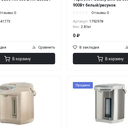
900Вт белый/рисунок
Отзывы 0
Отзывы 0
541773
Артикул:
1792978
Вес:
2.81кг
0 ₽
адки
Сравнить
В закладки
В корзину
В корзину
Продано