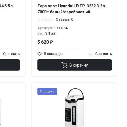
4 5.5л.
Термопот Hyundai HYTP-3232 3.2л.
700Вт белый/серебристый
Отзывы 0
Артикул:
1980254
Вес:
3.15кг
5 620 ₽
Сравнить
В закладки
Сравнить
В корзину
Продано