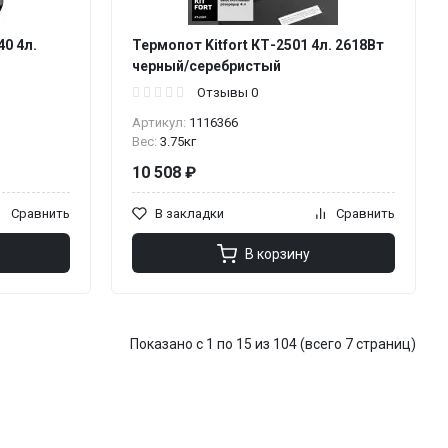
0 4л.
Термопот Kitfort КТ-2501 4л. 2618Вт
черный/серебристый
Отзывы 0
Артикул:
1116366
Вес:
3.75кг
10 508 ₽
Сравнить
В закладки
Сравнить
В корзину
Показано с 1 по 15 из 104 (всего 7 страниц)