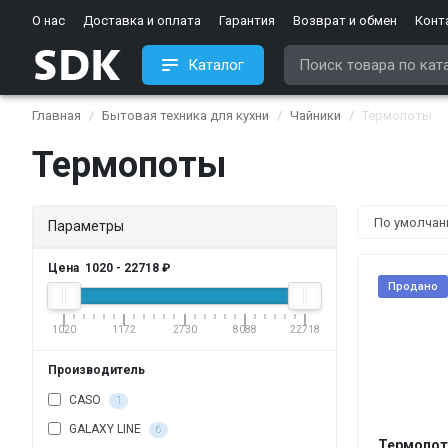
О нас
Доставка и оплата
Гарантия
Возврат и обмен
Конт
Каталог
Главная
Бытовая техника для кухни
Чайники
Термопоты
Термопоты
Параметры
Цена
1020
-
22718
₽
Продано
1020
1172
2730
8088
22718
Производитель
CASO
1
GALAXY LINE
6
Термопот 