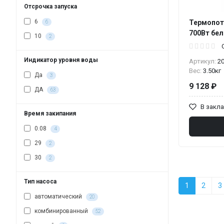
Отсрочка запуска
6
Термопот 
6
700Вт бе
10
2
Индикатор уровня воды
Артикул:
2
Вес:
3.50кг
Да
3
9 128 ₽
ДА
63
В закл
Время закипания
0.08
4
29
2
30
2
Тип насоса
1
2
3
автоматический
20
комбинированный
52