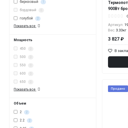
бирюзовый
1
Термопот 
900Вт бр
бордовый
0
голубой
2
Артикул:
1
Показать все
Вес:
3.33кг
3 827 ₽
Мощность
450
0
В закл
500
0
550
0
600
0
650
0
Продано
Показать все
Объем
2
2
2.2
2