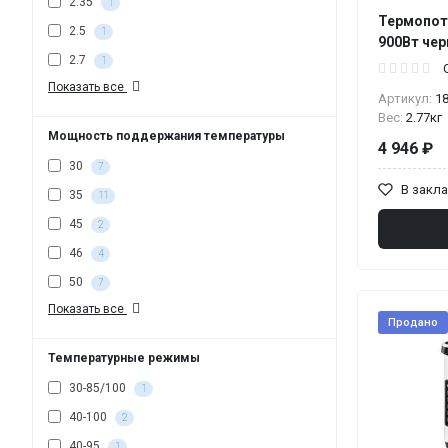
2.35
1
Термопот 
2.5
1
900Вт че
2.7
1
Показать все
Артикул:
1
Вес:
2.77кг
Мощность поддержания температуры
4 946 ₽
30
7
В закл
35
11
45
2
46
4
50
7
Показать все
Продано
Температурные режимы
30-85/100
1
40-100
2
40-95
1