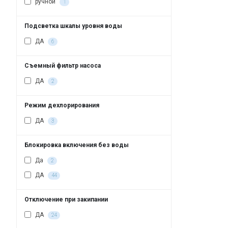
ручной
1
Подсветка шкалы уровня воды
ДА
6
Съемный фильтр насоса
ДА
2
Режим дехлорирования
ДА
3
Блокировка включения без воды
Да
2
ДА
44
Отключение при закипании
ДА
24