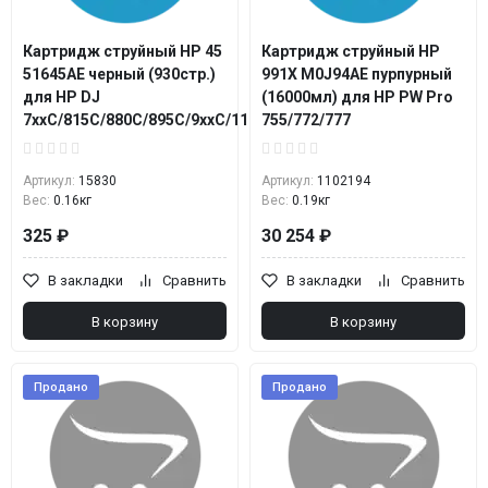
Картридж струйный HP 45
Картридж струйный HP
51645AE черный (930стр.)
991X M0J94AE пурпурный
для HP DJ
(16000мл) для HP PW Pro
7xxC/815C/880C/895C/9xxC/112xC/1220/6122/6127
755/772/777
Артикул:
15830
Артикул:
1102194
Вес:
0.16кг
Вес:
0.19кг
325 ₽
30 254 ₽
В закладки
Сравнить
В закладки
Сравнить
В корзину
В корзину
Продано
Продано