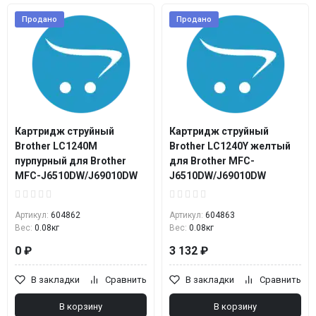
Продано
Продано
Картридж струйный
Картридж струйный
Brother LC1240M
Brother LC1240Y желтый
пурпурный для Brother
для Brother MFC-
MFC-J6510DW/J69010DW
J6510DW/J69010DW
Артикул:
604862
Артикул:
604863
Вес:
0.08кг
Вес:
0.08кг
0 ₽
3 132 ₽
В закладки
Сравнить
В закладки
Сравнить
В корзину
В корзину