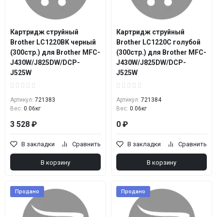
Картридж струйный
Картридж струйный
Brother LC1220BK черный
Brother LC1220C голубой
(300стр.) для Brother MFC-
(300стр.) для Brother MFC-
J430W/J825DW/DCP-
J430W/J825DW/DCP-
J525W
J525W
Артикул:
721383
Артикул:
721384
Вес:
0.06кг
Вес:
0.06кг
3 528 ₽
0 ₽
В закладки
Сравнить
В закладки
Сравнить
В корзину
В корзину
Продано
Продано