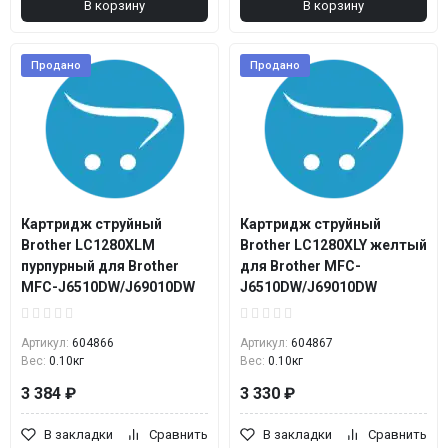
В корзину
В корзину
Продано
Продано
Картридж струйный
Картридж струйный
Brother LC1280XLM
Brother LC1280XLY желтый
пурпурный для Brother
для Brother MFC-
MFC-J6510DW/J69010DW
J6510DW/J69010DW
Артикул:
604866
Артикул:
604867
Вес:
0.10кг
Вес:
0.10кг
3 384 ₽
3 330 ₽
В закладки
Сравнить
В закладки
Сравнить