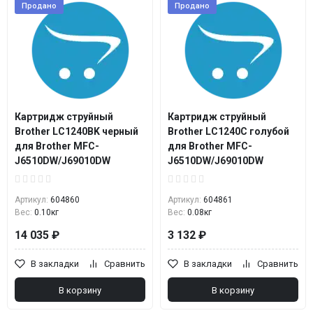
Продано
Продано
Картридж струйный
Картридж струйный
Brother LC1240BK черный
Brother LC1240C голубой
для Brother MFC-
для Brother MFC-
J6510DW/J69010DW
J6510DW/J69010DW
Артикул:
604860
Артикул:
604861
Вес:
0.10кг
Вес:
0.08кг
14 035 ₽
3 132 ₽
В закладки
Сравнить
В закладки
Сравнить
В корзину
В корзину
0x/MF5840dn/MF5880dn/MF5940dn/MF5980dw;LBP6300/6300dn/6600/6650/66