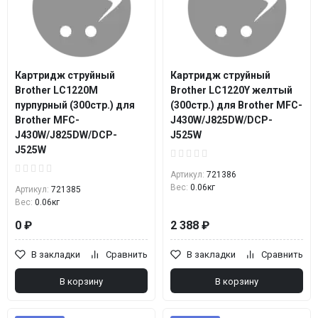
Картридж струйный
Картридж струйный
Brother LC1220M
Brother LC1220Y желтый
пурпурный (300стр.) для
(300стр.) для Brother MFC-
Brother MFC-
J430W/J825DW/DCP-
J430W/J825DW/DCP-
J525W
J525W
Артикул:
721386
Вес:
0.06кг
Артикул:
721385
Вес:
0.06кг
0 ₽
2 388 ₽
В закладки
Сравнить
В закладки
Сравнить
В корзину
В корзину