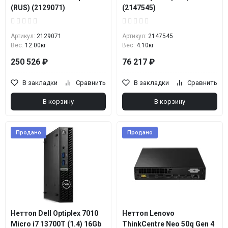
(RUS) (2129071)
(2147545)
Артикул:
2129071
Артикул:
2147545
Вес:
12.00кг
Вес:
4.10кг
250 526 ₽
76 217 ₽
В закладки
Сравнить
В закладки
Сравнить
В корзину
В корзину
Продано
Продано
Неттоп Dell Optiplex 7010
Неттоп Lenovo
Micro i7 13700T (1.4) 16Gb
ThinkCentre Neo 50q Gen 4