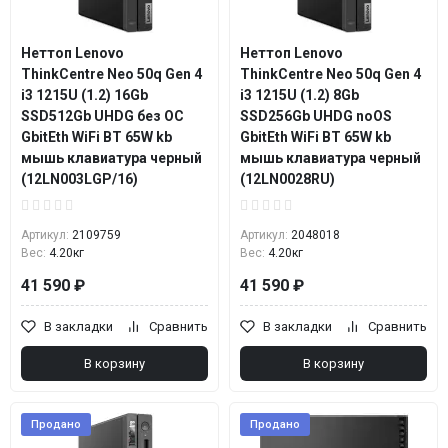
Неттоп Lenovo
Неттоп Lenovo
ThinkCentre Neo 50q Gen 4
ThinkCentre Neo 50q Gen 4
i3 1215U (1.2) 16Gb
i3 1215U (1.2) 8Gb
SSD512Gb UHDG без ОС
SSD256Gb UHDG noOS
GbitEth WiFi BT 65W kb
GbitEth WiFi BT 65W kb
мышь клавиатура черный
мышь клавиатура черный
(12LN003LGP/16)
(12LN0028RU)
Артикул:
2109759
Артикул:
2048018
Вес:
4.20кг
Вес:
4.20кг
41 590 ₽
41 590 ₽
В закладки
Сравнить
В закладки
Сравнить
В корзину
В корзину
Продано
Продано