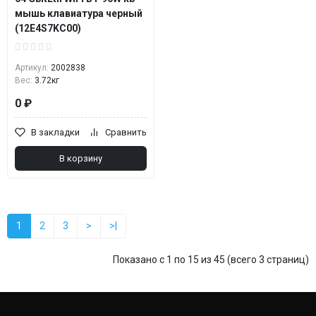
мышь клавиатура черный
(12E4S7KC00)
Артикул:
2002838
Вес:
3.72кг
0 ₽
В закладки
Сравнить
В корзину
1
2
3
>
>|
Показано с 1 по 15 из 45 (всего 3 страниц)