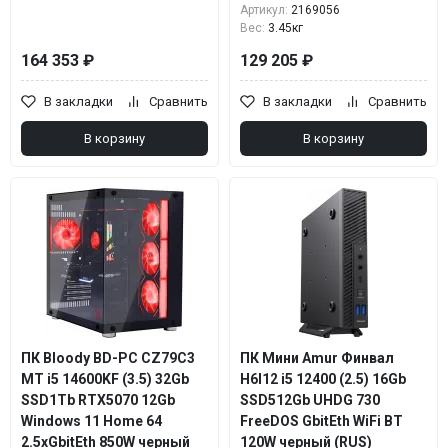
Артикул:
2169056
Вес:
3.45кг
164 353 ₽
129 205 ₽
В закладки
Сравнить
В закладки
Сравнить
В корзину
В корзину
ПК Bloody BD-PC CZ79C3
ПК Мини Amur Финвал
MT i5 14600KF (3.5) 32Gb
H6I12 i5 12400 (2.5) 16Gb
SSD1Tb RTX5070 12Gb
SSD512Gb UHDG 730
Windows 11 Home 64
FreeDOS GbitEth WiFi BT
2.5xGbitEth 850W черный
120W черный (RUS)