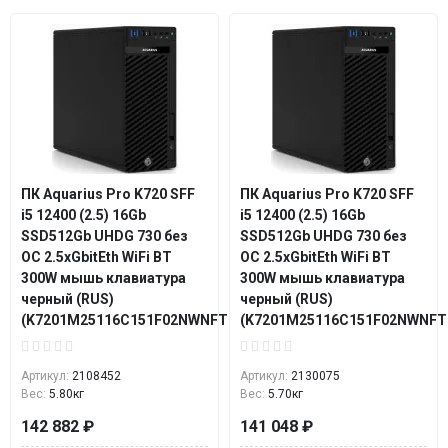
ПК Aquarius Pro K720 SFF
ПК Aquarius Pro K720 SFF
i5 12400 (2.5) 16Gb
i5 12400 (2.5) 16Gb
SSD512Gb UHDG 730 без
SSD512Gb UHDG 730 без
ОС 2.5xGbitEth WiFi BT
ОС 2.5xGbitEth WiFi BT
300W мышь клавиатура
300W мышь клавиатура
черный (RUS)
черный (RUS)
(K7201M25116C151F02NWNFTNN3)
(K7201M25116C151F02NWNFT
Артикул:
2108452
Артикул:
2130075
Вес:
5.80кг
Вес:
5.70кг
142 882 ₽
141 048 ₽