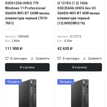
SSD512Gb UHDG 770
i3 1215U (1.2) 16Gb
Windows 11 Professional
SSD256Gb UHDG без ОС
GbitEth WiFi BT 260W мышь
GbitEth WiFi BT 65W мышь
клавиатура черный (7010-
клавиатура черный
7651)
(12LN0028RU/16)
Артикул:
1983680
Артикул:
2112773
Вес:
2.80кг
Вес:
4.20кг
111 900 ₽
42 630 ₽
В закладки
Сравнить
В закладки
Сравнить
В корзину
В корзину
Продано
Продано