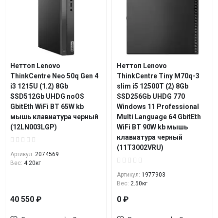
Неттоп Lenovo
Неттоп Lenovo
ThinkCentre Neo 50q Gen 4
ThinkCentre Tiny M70q-3
i3 1215U (1.2) 8Gb
slim i5 12500T (2) 8Gb
SSD512Gb UHDG noOS
SSD256Gb UHDG 770
GbitEth WiFi BT 65W kb
Windows 11 Professional
мышь клавиатура черный
Multi Language 64 GbitEth
(12LN003LGP)
WiFi BT 90W kb мышь
клавиатура черный
(11T3002VRU)
Артикул:
2074569
Вес:
4.20кг
Артикул:
1977903
Вес:
2.50кг
40 550 ₽
0 ₽