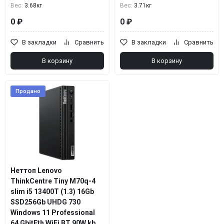
Вес:
3.68кг
Вес:
3.71кг
0 ₽
0 ₽
В закладки
Сравнить
В закладки
Сравнить
В корзину
В корзину
Продано
Неттоп Lenovo
ThinkCentre Tiny M70q-4
slim i5 13400T (1.3) 16Gb
SSD256Gb UHDG 730
Windows 11 Professional
64 GbitEth WiFi BT 90W kb