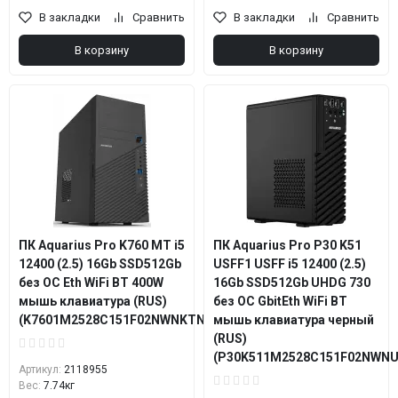
В закладки
Сравнить
В закладки
Сравнить
В корзину
В корзину
ПК Aquarius Pro K760 MT i5
ПК Aquarius Pro P30 K51
12400 (2.5) 16Gb SSD512Gb
USFF1 USFF i5 12400 (2.5)
без ОС Eth WiFi BT 400W
16Gb SSD512Gb UHDG 730
мышь клавиатура (RUS)
без ОС GbitEth WiFi BT
(K7601M2528C151F02NWNKTNN3)
мышь клавиатура черный
(RUS)
(P30K511M2528C151F02NWN
Артикул:
2118955
Вес:
7.74кг