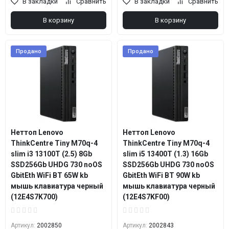
В закладки
Сравнить
В закладки
Сравнить
В корзину
В корзину
Продано
Продано
Неттоп Lenovo
Неттоп Lenovo
ThinkCentre Tiny M70q-4
ThinkCentre Tiny M70q-4
slim i3 13100T (2.5) 8Gb
slim i5 13400T (1.3) 16Gb
SSD256Gb UHDG 730 noOS
SSD256Gb UHDG 730 noOS
GbitEth WiFi BT 65W kb
GbitEth WiFi BT 90W kb
мышь клавиатура черный
мышь клавиатура черный
(12E4S7K700)
(12E4S7KF00)
Артикул:
2002850
Артикул:
2002843