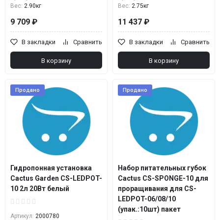
Вес:
2.90кг
Вес:
2.75кг
9 709 ₽
11 437 ₽
В закладки
Сравнить
В закладки
Сравнить
В корзину
В корзину
Продано
Продано
Гидропонная установка
Набор питательных губок
Cactus Garden CS-LEDPOT-
Cactus CS-SPONGE-10 для
10 2л 20Вт белый
проращивания для CS-
LEDPOT-06/08/10
(упак.:10шт) пакет
Артикул:
2000780