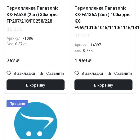
Термопленка Panasonic
Термопленка Panasonic
KX-FA52A (2шт) 30м для
KX-FA136A (2шт) 100м для
FP207/218/FC258/228
KX-
F969/1010/1015/1110/1116/18
Артикул:
71086
Вес:
0.37кг
Артикул:
14397
Вес:
0.77кг
762 ₽
1 969 ₽
В закладки
Сравнить
В закладки
Сравнить
В корзину
В корзину
Продано