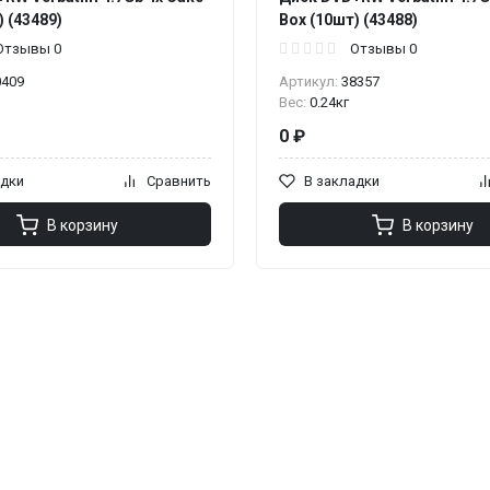
) (43489)
Box (10шт) (43488)
Отзывы 0
Отзывы 0
0409
Артикул:
38357
Вес:
0.24кг
0 ₽
адки
Сравнить
В закладки
В корзину
В корзину