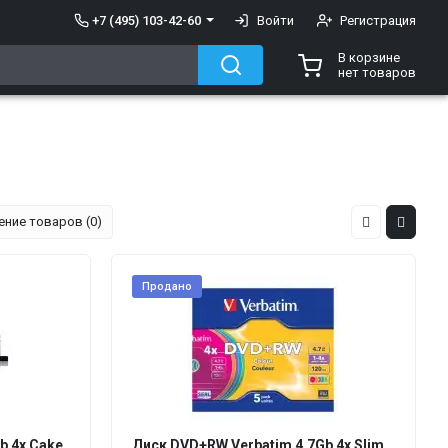
+7 (495) 103-42-60
Войти
Регистрация
В корзине
нет товаров
ение товаров (0)
Продано
b 4x Cake
Диск DVD+RW Verbatim 4.7Gb 4x Slim