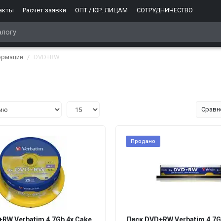
акты
Расчет заявки
ОПТ / ЮР. ЛИЦАМ
СОТРУДНИЧЕСТВО
ормации
DVD+RW
Сравн
Продано
RW Verbatim 4.7Gb 4x Cake
Диск DVD+RW Verbatim 4.7G