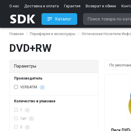
О нас
Доставка и оплата
Гарантия
Возврат и обмен
Конт
Каталог
Главная
Периферия и аксессуары
Оптические Носители Инф
DVD+RW
Параметры
Производитель
VERBATIM
3
Количество в упаковке
1
0
1шт
0
2
0
Диск DVD+