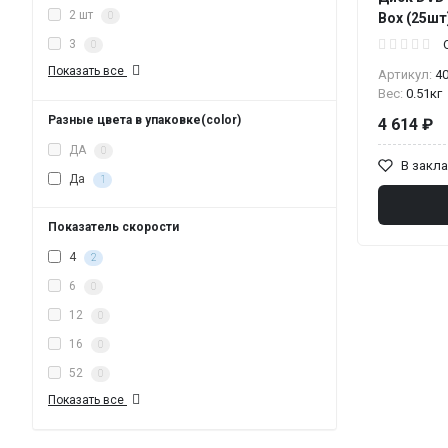
2 шт
0
Box (25шт
3
0
Показать все
Артикул:
4
Вес:
0.51кг
Разные цвета в упаковке(color)
4 614 ₽
ДА
0
В закл
Да
1
Показатель скорости
4
2
6
0
12
0
16
0
52
0
Показать все