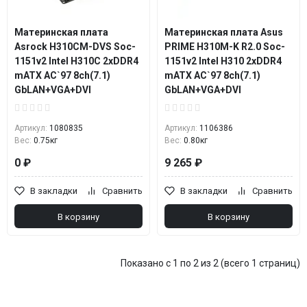
Материнская плата
Материнская плата Asus
Asrock H310CM-DVS Soc-
PRIME H310M-K R2.0 Soc-
1151v2 Intel H310C 2xDDR4
1151v2 Intel H310 2xDDR4
mATX AC`97 8ch(7.1)
mATX AC`97 8ch(7.1)
GbLAN+VGA+DVI
GbLAN+VGA+DVI
Артикул:
1080835
Артикул:
1106386
Вес:
0.75кг
Вес:
0.80кг
0 ₽
9 265 ₽
В закладки
Сравнить
В закладки
Сравнить
В корзину
В корзину
Показано с 1 по 2 из 2 (всего 1 страниц)