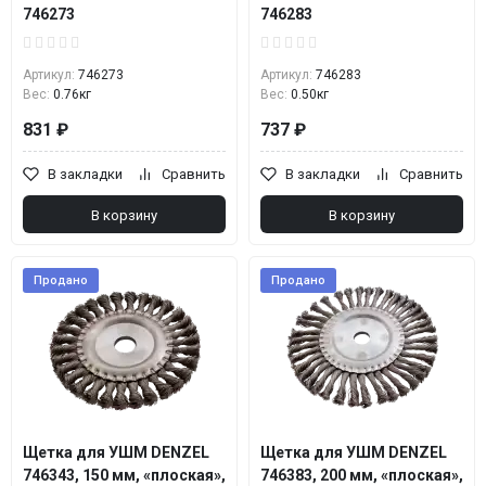
746273
746283
Артикул:
746273
Артикул:
746283
Вес:
0.76кг
Вес:
0.50кг
831 ₽
737 ₽
В закладки
Сравнить
В закладки
Сравнить
В корзину
В корзину
Продано
Продано
Щетка для УШМ DENZEL
Щетка для УШМ DENZEL
746343, 150 мм, «плоская»,
746383, 200 мм, «плоская»,