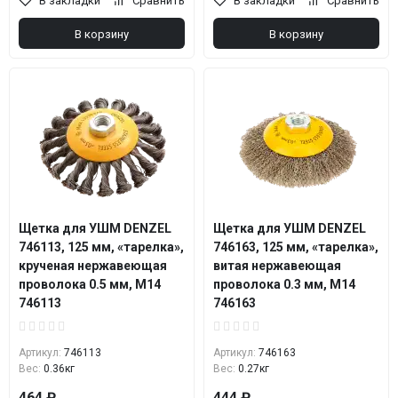
В закладки
Сравнить
В закладки
Сравнить
В корзину
В корзину
Щетка для УШМ DENZEL
Щетка для УШМ DENZEL
746113, 125 мм, «тарелка»,
746163, 125 мм, «тарелка»,
крученая нержавеющая
витая нержавеющая
проволока 0.5 мм, М14
проволока 0.3 мм, М14
746113
746163
Артикул:
746113
Артикул:
746163
Вес:
0.36кг
Вес:
0.27кг
464 ₽
444 ₽