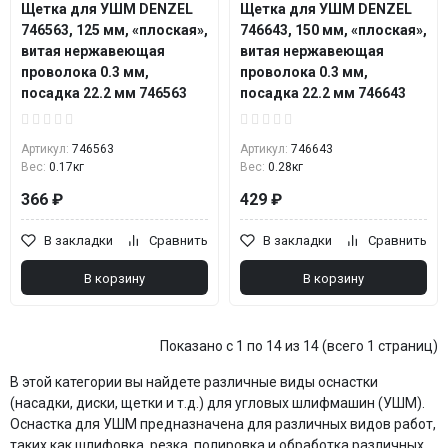
Щетка для УШМ DENZEL
Щетка для УШМ DENZEL
746563, 125 мм, «плоская»,
746643, 150 мм, «плоская»,
витая нержавеющая
витая нержавеющая
проволока 0.3 мм,
проволока 0.3 мм,
посадка 22.2 мм 746563
посадка 22.2 мм 746643
Артикул:
746563
Артикул:
746643
Вес:
0.17кг
Вес:
0.28кг
366 ₽
429 ₽
В закладки
Сравнить
В закладки
Сравнить
В корзину
В корзину
Показано с 1 по 14 из 14 (всего 1 страниц)
В этой категории вы найдете различные виды оснастки
(насадки, диски, щетки и т.д.) для угловых шлифмашин (УШМ).
Оснастка для УШМ предназначена для различных видов работ,
таких как шлифовка, резка, полировка и обработка различных