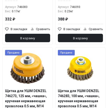
Артикул:
746083
Артикул:
746093
Вес:
0.17кг
Вес:
0.23кг
332 ₽
388 ₽
В закладки
Сравнить
В закладки
Сравнить
В корзину
В корзину
Продано
Продано
Щетка для УШМ DENZEL
Щетка для УШМ DENZEL
746273, 125 мм, «чашка»,
746283, 100 мм, «чашка»,
крученая нержавеющая
крученая нержавеющая
проволока 0.5 мм, М14
проволока 0.5 мм, М14