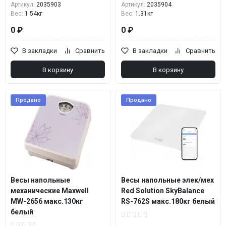
Артикул:
2035903
Артикул:
2035904
Вес:
1.54кг
Вес:
1.31кг
0 ₽
0 ₽
В закладки
Сравнить
В закладки
Сравнить
В корзину
В корзину
Продано
Продано
Весы напольные
Весы напольные элек/мех
механические Maxwell
Red Solution SkyBalance
MW-2656 макс.130кг
RS-762S макс.180кг белый
белый