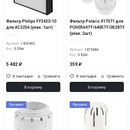
Фильтр Philips FY3433/10
Фильтр Polaris 017071 для
для AC3256 (упак.:1шт)
PUH0564TF/6405TF/0528TF
(упак.:2шт)
Артикул:
1425402
Вес:
0.50кг
Артикул:
1472686
Вес:
0.50кг
5 482 ₽
359 ₽
В закладки
Сравнить
В закладки
Сравнить
В корзину
В корзину
Продано
Продано