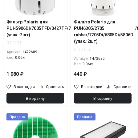
Фильтр Polaris для
Фильтр Polaris для
PUH5906Di/7005TFD/0427TF/7240TF/8105TF/6060D/6080TFD
PUH6305/2705
(упак.:2шт)
rubber/7205Di/6805Di/5806Di
(упак.:2шт)
Артикул:
1472689
Вес:
0.06кг
Артикул:
1472685
Вес:
0.06кг
1 080 ₽
440 ₽
В закладки
Сравнить
В закладки
Сравнить
В корзину
В корзину
Продано
Продано