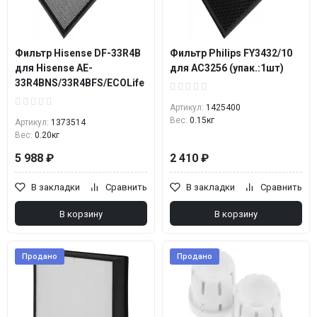
Фильтр Hisense DF-33R4B
Фильтр Philips FY3432/10
для Hisense AE-
для AC3256 (упак.:1шт)
33R4BNS/33R4BFS/ECOLife
Артикул:
1425400
Вес:
0.15кг
Артикул:
1373514
Вес:
0.20кг
5 988 ₽
2 410 ₽
В закладки
Сравнить
В закладки
Сравнить
В корзину
В корзину
Продано
Продано