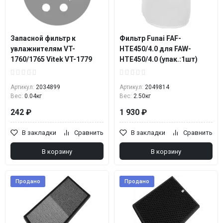
Запасной фильтр к
Фильтр Funai FAF-
увлажнителям VT-
HTE450/4.0 для FAW-
1760/1765 Vitek VT-1779
HTE450/4.0 (упак.:1шт)
Артикул:
2034899
Артикул:
2049814
Вес:
0.04кг
Вес:
2.50кг
242 ₽
1 930 ₽
В закладки
Сравнить
В закладки
Сравнить
В корзину
В корзину
Продано
Продано