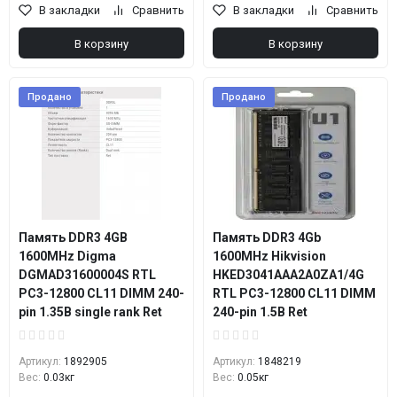
В закладки
Сравнить
В закладки
Сравнить
В корзину
В корзину
Продано
Продано
Память DDR3 4GB
Память DDR3 4Gb
1600MHz Digma
1600MHz Hikvision
DGMAD31600004S RTL
HKED3041AAA2A0ZA1/4G
PC3-12800 CL11 DIMM 240-
RTL PC3-12800 CL11 DIMM
pin 1.35В single rank Ret
240-pin 1.5В Ret
Артикул:
1892905
Артикул:
1848219
Вес:
0.03кг
Вес:
0.05кг