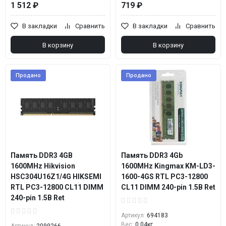
1 512 ₽
719 ₽
В закладки
Сравнить
В закладки
Сравнить
В корзину
В корзину
Продано
Продано
Память DDR3 4GB
Память DDR3 4Gb
1600MHz Hikvision
1600MHz Kingmax KM-LD3-
HSC304U16Z1/4G HIKSEMI
1600-4GS RTL PC3-12800
RTL PC3-12800 CL11 DIMM
CL11 DIMM 240-pin 1.5В Ret
240-pin 1.5В Ret
Артикул:
694183
Вес:
0.04кг