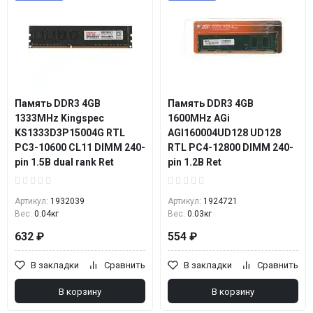
Память DDR3 4GB
Память DDR3 4GB
1333MHz Kingspec
1600MHz AGi
KS1333D3P15004G RTL
AGI160004UD128 UD128
PC3-10600 CL11 DIMM 240-
RTL PC4-12800 DIMM 240-
pin 1.5В dual rank Ret
pin 1.2В Ret
Артикул:
1932039
Артикул:
1924721
Вес:
0.04кг
Вес:
0.03кг
632 ₽
554 ₽
В закладки
Сравнить
В закладки
Сравнить
В корзину
В корзину