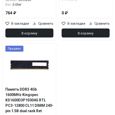
Артикул:
2099266
Вес:
0.05кг
764 ₽
0 ₽
В закладки
Сравнить
В закладки
Сравнить
В корзину
В корзину
Продано
Память DDR3 4Gb
1600MHz Kingspec
KS1600D3P15004G RTL
PC3-12800 CL11 DIMM 240-
pin 1.5В dual rank Ret