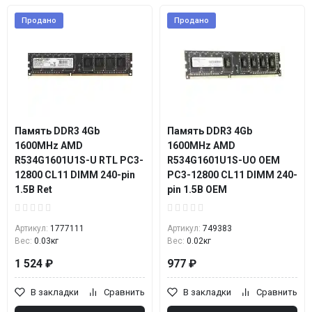
Продано
Продано
Память DDR3 4Gb
Память DDR3 4Gb
1600MHz AMD
1600MHz AMD
R534G1601U1S-U RTL PC3-
R534G1601U1S-UO OEM
12800 CL11 DIMM 240-pin
PC3-12800 CL11 DIMM 240-
1.5В Ret
pin 1.5В OEM
Артикул:
1777111
Артикул:
749383
Вес:
0.03кг
Вес:
0.02кг
1 524 ₽
977 ₽
В закладки
Сравнить
В закладки
Сравнить