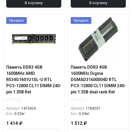
В корзину
В корзину
Продано
Продано
Память DDR3 4GB
Память DDR3 4GB
1600MHz AMD
1600MHz Digma
R534G1601U1SL-U RTL
DGMAD31600004D RTL
PC3-12800 CL11 DIMM 240-
PC3-12800 CL11 DIMM 240-
pin 1.35В Ret
pin 1.35В dual rank Ret
Артикул:
1473424
Артикул:
1784237
Вес:
0.02кг
Вес:
0.03кг
1 414 ₽
1 512 ₽