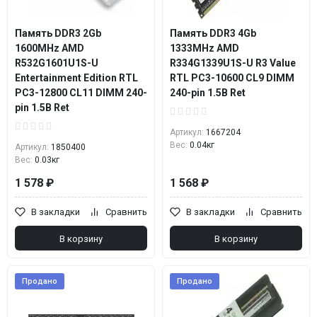
Память DDR3 2Gb
Память DDR3 4Gb
1600MHz AMD
1333MHz AMD
R532G1601U1S-U
R334G1339U1S-U R3 Value
Entertainment Edition RTL
RTL PC3-10600 CL9 DIMM
PC3-12800 CL11 DIMM 240-
240-pin 1.5В Ret
pin 1.5В Ret
Артикул:
1667204
Вес:
0.04кг
Артикул:
1850400
Вес:
0.03кг
1 578 ₽
1 568 ₽
В закладки
Сравнить
В закладки
Сравнить
В корзину
В корзину
Продано
Продано