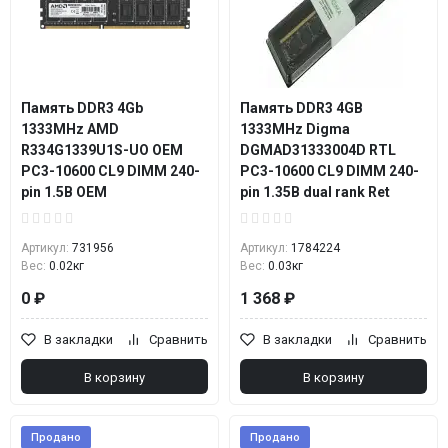
Память DDR3 4Gb
Память DDR3 4GB
1333MHz AMD
1333MHz Digma
R334G1339U1S-UO OEM
DGMAD31333004D RTL
PC3-10600 CL9 DIMM 240-
PC3-10600 CL9 DIMM 240-
pin 1.5В OEM
pin 1.35В dual rank Ret
Артикул:
731956
Артикул:
1784224
Вес:
0.02кг
Вес:
0.03кг
0 ₽
1 368 ₽
В закладки
Сравнить
В закладки
Сравнить
В корзину
В корзину
Продано
Продано