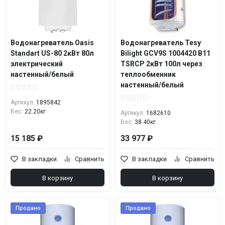
Водонагреватель Oasis
Водонагреватель Tesy
Standart US-80 2кВт 80л
Bilight GCV9S 1004420 B11
электрический
TSRCP 2кВт 100л через
настенный/белый
теплообменник
настенный/белый
Артикул:
1895842
Вес:
22.20кг
Артикул:
1682610
Вес:
38.40кг
15 185 ₽
33 977 ₽
В закладки
Сравнить
В закладки
Сравнить
В корзину
В корзину
Продано
Продано