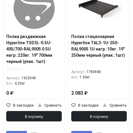
Полка раздвижная
Полка стационарная
Hyperline TSD3L-0.5U-
Hyperline TAL3-1U-250-
405/700-RAL9005 0.5U
RAL9005 1U нагр.:10кг. 19"
нагр.:220кг. 19" 700мм
250мм черный (упак.:1шт)
черный (упак.:1шт)
Артикул:
1780840
Вес:
1.50кг
Артикул:
1923045
Вес:
4.20кг
0 ₽
2 083 ₽
В закладки
Сравнить
В закладки
Сравнить
В корзину
В корзину