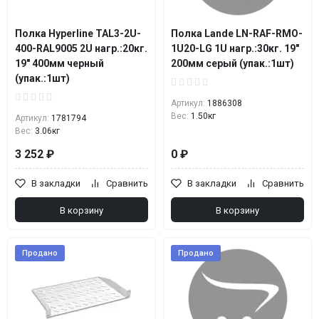
Полка Hyperline TAL3-2U-
Полка Lande LN-RAF-RMO-
400-RAL9005 2U нагр.:20кг.
1U20-LG 1U нагр.:30кг. 19"
19" 400мм черный
200мм серый (упак.:1шт)
(упак.:1шт)
Артикул:
1886308
Вес:
1.50кг
Артикул:
1781794
Вес:
3.06кг
3 252 ₽
0 ₽
В закладки
Сравнить
В закладки
Сравнить
В корзину
В корзину
Продано
Продано