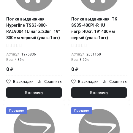
Полка выдвижная
Полка выдвижная ITK
Hyperline TSS3-800-
SS35-400PI-R 1U
RAL9004 1U нагр.:20кг. 19"
нагр.:40кг. 19" 400мм
800мм черный (упак.:1шт)
серый (упак.:1шт)
Артикул:
1975836
Артикул:
2031150
Вес:
4.39кг
Вес:
3.90кг
0 ₽
0 ₽
В закладки
Сравнить
В закладки
Сравнить
В корзину
В корзину
Продано
Продано