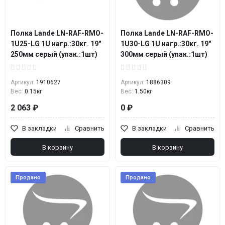
Полка Lande LN-RAF-RMO-
Полка Lande LN-RAF-RMO-
1U25-LG 1U нагр.:30кг. 19"
1U30-LG 1U нагр.:30кг. 19"
250мм серый (упак.:1шт)
300мм серый (упак.:1шт)
Артикул:
1910627
Артикул:
1886309
Вес:
0.15кг
Вес:
1.50кг
2 063 ₽
0 ₽
В закладки
Сравнить
В закладки
Сравнить
В корзину
В корзину
Продано
Продано