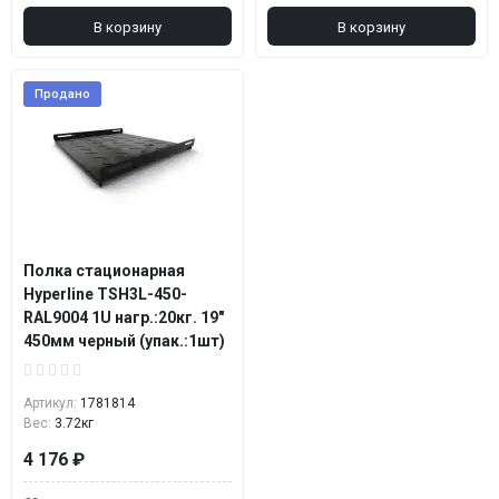
В корзину
В корзину
Продано
Полка стационарная
Hyperline TSH3L-450-
RAL9004 1U нагр.:20кг. 19"
450мм черный (упак.:1шт)
Артикул:
1781814
Вес:
3.72кг
4 176 ₽