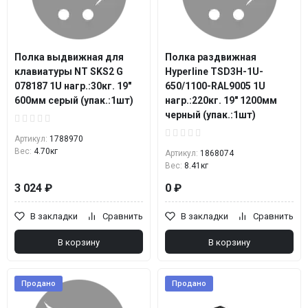
Полка выдвижная для
Полка раздвижная
клавиатуры NT SKS2 G
Hyperline TSD3H-1U-
078187 1U нагр.:30кг. 19"
650/1100-RAL9005 1U
600мм серый (упак.:1шт)
нагр.:220кг. 19" 1200мм
черный (упак.:1шт)
Артикул:
1788970
Вес:
4.70кг
Артикул:
1868074
Вес:
8.41кг
3 024 ₽
0 ₽
В закладки
Сравнить
В закладки
Сравнить
В корзину
В корзину
Продано
Продано