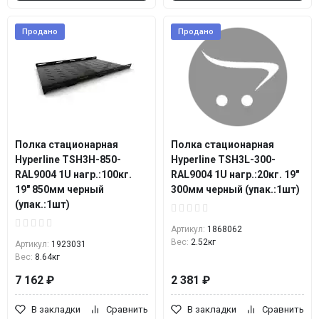
Продано
Продано
Полка стационарная
Полка стационарная
Hyperline TSH3H-850-
Hyperline TSH3L-300-
RAL9004 1U нагр.:100кг.
RAL9004 1U нагр.:20кг. 19"
19" 850мм черный
300мм черный (упак.:1шт)
(упак.:1шт)
Артикул:
1868062
Вес:
2.52кг
Артикул:
1923031
Вес:
8.64кг
7 162 ₽
2 381 ₽
В закладки
Сравнить
В закладки
Сравнить