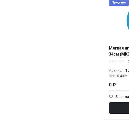
Продано
Мягкая и
34см (MK
Артикул:
1
Вес:
0.40кг
0 ₽
В закл