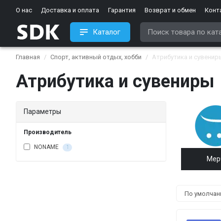
О нас
Доставка и оплата
Гарантия
Возврат и обмен
Конт
Каталог
Главная
Спорт, активный отдых, хобби
Атрибутика и сувенир
Атрибутика и сувениры
Параметры
Производитель
NONAME
1
Мер