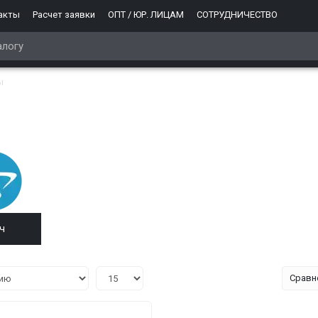
акты
Расчет заявки
ОПТ / ЮР. ЛИЦАМ
СОТРУДНИЧЕСТВО
ы
ч
Сравн