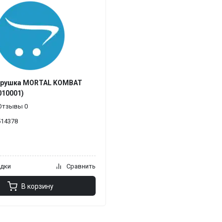
грушка MORTAL KOMBAT
010001)
Отзывы 0
514378
адки
Сравнить
В корзину