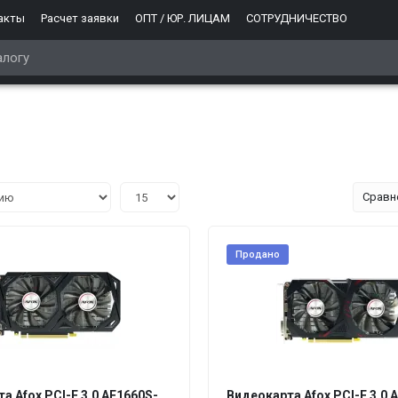
акты
Расчет заявки
ОПТ / ЮР. ЛИЦАМ
СОТРУДНИЧЕСТВО
Сравн
Продано
а Afox PCI-E 3.0 AF1660S-
Видеокарта Afox PCI-E 3.0 