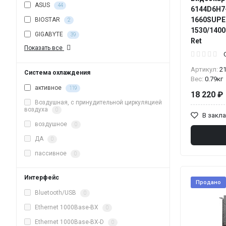
ASUS
44
6144D6H7-
1660SUPER
BIOSTAR
2
1530/1400
GIGABYTE
39
Ret
Показать все
Артикул:
2
Система охлаждения
Вес:
0.79кг
активное
119
18 220 ₽
Воздушная, с принудительной циркуляцией
воздуха
0
В закл
воздушное
0
ДА
0
пассивное
0
Интерфейс
Продано
Bluetooth/USB
0
Ethernet 1000Base-BX
0
Ethernet 1000Base-BX-D
0