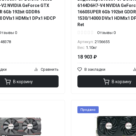
V2 NVIDIA GeForce GTX
6144D6H7-V4 NVIDIA GeFor
 6Gb 192bit GDDR6
1660SUPER 6Gb 192bit GDD
0 DVIx1 HDMIx1 DPx1 HDCP
1530/14000 DVIx1 HDMIx1 D
Ret
Отзывы 0
Отзывы 0
148378
Артикул:
2156655
Вес:
1.10кг
18 903 ₽
адки
Сравнить
В закладки
В корзину
В корзину
Продано