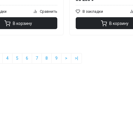
адки
Сравнить
В закладки
В корзину
В корзину
4
5
6
7
8
9
>
>|