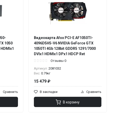
050-
Видеокарта Afox PCI-E AF1050TI-
TX 1050
4096D5H5-V6 NVIDIA GeForce GTX
0 HDMIx1
1050TI 4Gb 128bit GDDR5 1291/7000
DVIx1 HDMIx1 DPx1 HDCP Ret
Отзывы 0
Артикул:
2081032
Вес:
0.79кг
15 479 ₽
Сравнить
В закладки
Сравнить
В корзину