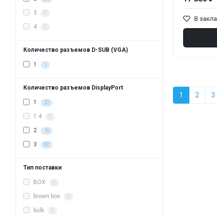
3
0
В закл
4
0
Количество разъемов D-SUB (VGA)
1
1
Количество разъемов DisplayPort
1
2
3
1
20
1.4
0
2
16
3
82
Тип поставки
BOX
0
brown box
0
bulk
0