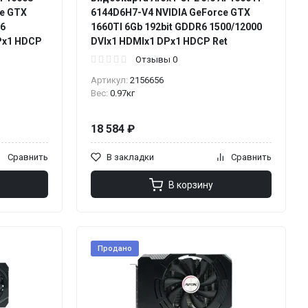
ce GTX
6144D6H7-V4 NVIDIA GeForce GTX
R6
1660TI 6Gb 192bit GDDR6 1500/12000
Px1 HDCP
DVIx1 HDMIx1 DPx1 HDCP Ret
Отзывы 0
Артикул:
2156656
Вес:
0.97кг
18 584 ₽
Сравнить
В закладки
Сравнить
В корзину
Продано