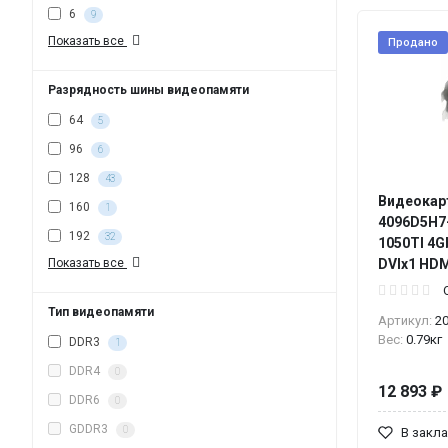
6
9
Показать все
Продано
Разрядность шины видеопамяти
64
5
96
6
128
43
Видеокарт
160
1
4096D5H7-
192
32
1050TI 4G
Показать все
DVIx1 HDM
Тип видеопамяти
Артикул:
2
Вес:
0.79кг
DDR3
1
DDR4
0
12 893 ₽
DDR6
0
GDDR3
0
В закл