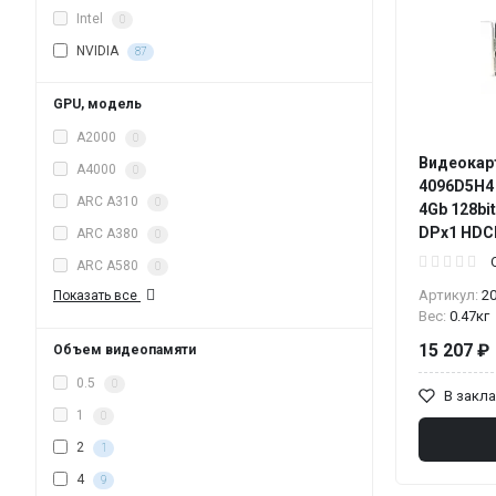
Intel
0
NVIDIA
87
GPU, модель
A2000
0
Видеокарт
A4000
0
4096D5H4 
ARC A310
0
4Gb 128bi
DPx1 HDCP 
ARC A380
0
ARC A580
0
Артикул:
2
Показать все
Вес:
0.47кг
15 207 ₽
Объем видеопамяти
0.5
0
В закл
1
0
2
1
4
9