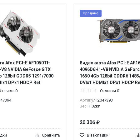
Продано
а Afox PCI-E AF1050TI-
Видеокарта Afox PCI-E AF1
V8 NVIDIA GeForce GTX
4096D6H1-V8 NVIDIA GeFor
b 128bit GDDR5 1291/7000
1650 4Gb 128bit GDDR6 1485
Ix1 DPx1 HDCP Ret
DVIx1 HDMIx1 DPx1 HDCP Re
Отзывы 0
Отзывы 0
047394
Артикул:
2047393
Вес:
1.02кг
20 306 ₽
адки
Сравнить
В закладки