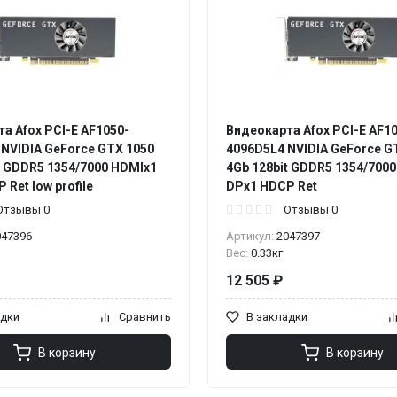
а Afox PCI-E AF1050-
Видеокарта Afox PCI-E AF1
NVIDIA GeForce GTX 1050
4096D5L4 NVIDIA GeForce G
t GDDR5 1354/7000 HDMIx1
4Gb 128bit GDDR5 1354/700
Ret low profile
DPx1 HDCP Ret
Отзывы 0
Отзывы 0
047396
Артикул:
2047397
Вес:
0.33кг
12 505 ₽
адки
Сравнить
В закладки
В корзину
В корзину