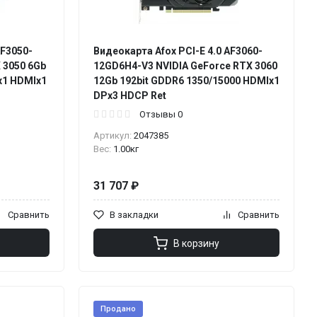
AF3050-
Видеокарта Afox PCI-E 4.0 AF3060-
 3050 6Gb
12GD6H4-V3 NVIDIA GeForce RTX 3060
x1 HDMIx1
12Gb 192bit GDDR6 1350/15000 HDMIx1
DPx3 HDCP Ret
Отзывы 0
Артикул:
2047385
Вес:
1.00кг
31 707 ₽
Сравнить
В закладки
Сравнить
В корзину
Продано