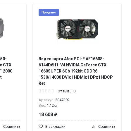
Продано
650-
Видеокарта Afox PCI-E AF1660S-
ce GTX
6144D6H1-V4 NVIDIA GeForce GTX
/12000
1660SUPER 6Gb 192bit GDDR6
t
1530/14000 DVIx1 HDMIx1 DPx1 HDCP
Ret
Отзывы 0
Артикул:
2047392
Вес:
1.12кг
18 608 ₽
Сравнить
В закладки
Сравнить