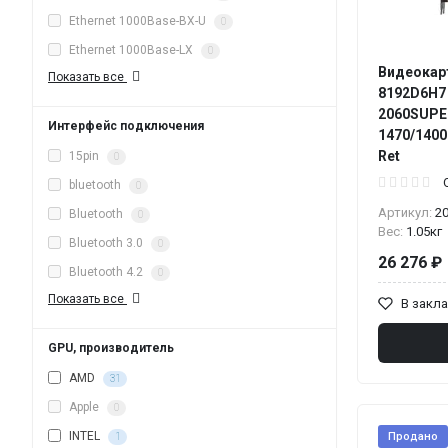
Ethernet 1000Base-BX-U
0
Ethernet 1000Base-LX
0
Видеокарт
Показать все
8192D6H7 
2060SUPER
Интерфейс подключения
1470/1400
Ret
15pin
0
bluetooth
0
Артикул:
2
Bluetooth
0
Вес:
1.05кг
Bluetooth 3.0
0
26 276 ₽
Bluetooth 4.2
0
Показать все
В закл
GPU, производитель
AMD
31
Apple
0
INTEL
Продано
1