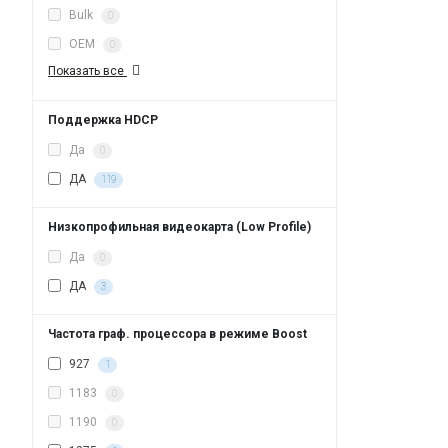
Bulk
0
OEM
0
Показать все
Поддержка HDCP
Да
0
ДА
119
Низкопрофильная видеокарта (Low Profile)
Да
0
ДА
3
Частота граф. процессора в режиме Boost
927
1
1183
0
1190
0