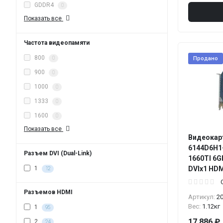
GDDR4
0
Показать все
Частота видеопамяти
800
0
Продано
900
0
1000
0
1333
0
1600
0
Показать все
Видеокарт
6144D6H1-
Разъем DVI (Dual-Link)
1660TI 6G
DVIx1 HDM
1
12
Разъемов HDMI
Артикул:
2
Вес:
1.12кг
1
95
17 886 ₽
2
24