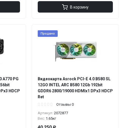
В корзину
Продано
0 A770 PG
Видеокарта Asrock PCI-E 4.0 B580 SL
56bit
12GO INTEL ARC B580 12Gb 192bit
DPx3 HDCP
GDDR6 2800/19000 HDMIx1 DPx3 HDCP
Ret
Отзывы 0
Артикул:
2072877
Вес:
1.65кг
40 250 ₽