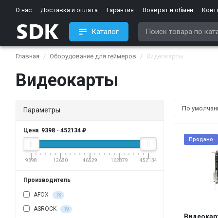
О нас
Доставка и оплата
Гарантия
Возврат и обмен
Конт
Каталог
Главная
Оборудование для геймеров
Видеокарты
Видеокарты
Параметры
Цена
9398
-
452134
₽
Продано
9398
12680
46529
162879
452134
Производитель
AFOX
13
ASROCK
19
Видеокарт