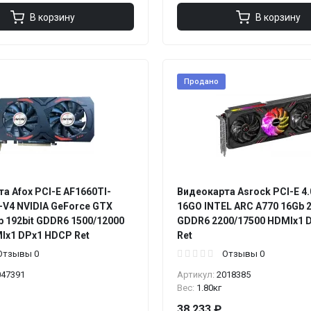
В корзину
В корзину
Продано
а Afox PCI-E AF1660TI-
Видеокарта Asrock PCI-E 4.
V4 NVIDIA GeForce GTX
16GO INTEL ARC A770 16Gb 2
b 192bit GDDR6 1500/12000
GDDR6 2200/17500 HDMIx1 
Ix1 DPx1 HDCP Ret
Ret
Отзывы 0
Отзывы 0
047391
Артикул:
2018385
Вес:
1.80кг
38 233 ₽