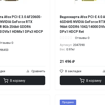
а Afox PCI-E 3.0 AF2060S-
Видеокарта Afox PCI-E 4.0 
NVIDIA GeForce RTX
6GD6H5 NVIDIA GeForce RTX
 8Gb 256bit GDDR6
96bit GDDR6 1042/14000 DVI
0 DVIx1 HDMIx1 DPx3 HDCP
DPx1 HDCP Ret
Отзывы 0
Отзывы 0
Артикул:
2047390
Вес:
0.97кг
096453
21 496 ₽
адки
Сравнить
В закладки
В корзину
В корзину
Продано