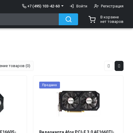
+7 (495) 103-42-60
Войти
Регистрация
В корзине
нет товаров
ение товаров (0)
Продано
AF1660S-
Видеокарта Afox PCI-E 3.0 AF1660TI-