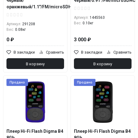
черный/
черный/0.91"/FM/microSDHC
оранжевый/1.1"/FM/microSDHC
Артикул:
1445563
Вес:
0.10кг
Артикул:
291208
Вес:
0.08кг
0 ₽
3 000 ₽
В закладки
Сравнить
В закладки
Сравнить
В корзину
В корзину
Продано
Продано
Плеер Hi-Fi Flash Digma B4
Плеер Hi-Fi Flash Digma B4
8Gb
8Gb