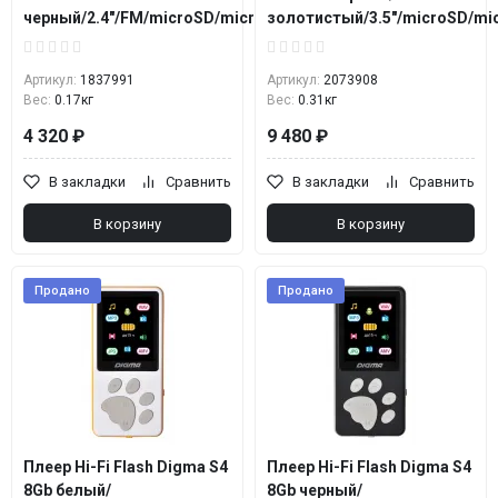
черный/2.4"/FM/microSD/microSDHC
золотистый/3.5"/microSD/m
Артикул:
1837991
Артикул:
2073908
Вес:
0.17кг
Вес:
0.31кг
4 320 ₽
9 480 ₽
В закладки
Сравнить
В закладки
Сравнить
В корзину
В корзину
Продано
Продано
Плеер Hi-Fi Flash Digma S4
Плеер Hi-Fi Flash Digma S4
8Gb белый/
8Gb черный/