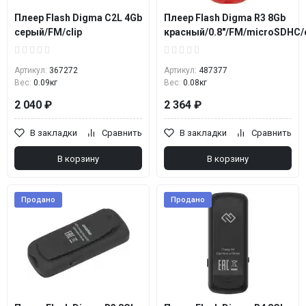
Плеер Flash Digma C2L 4Gb
Плеер Flash Digma R3 8Gb
серый/FM/clip
красный/0.8"/FM/microSDHC/c
Артикул:
367272
Артикул:
487377
Вес:
0.09кг
Вес:
0.08кг
2 040 ₽
2 364 ₽
В закладки
Сравнить
В закладки
Сравнить
В корзину
В корзину
Продано
Продано