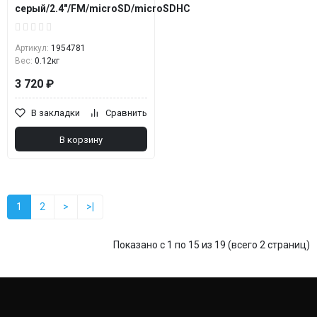
серый/2.4"/FM/microSD/microSDHC
Артикул:
1954781
Вес:
0.12кг
3 720 ₽
В закладки
Сравнить
В корзину
1
2
>
>|
Показано с 1 по 15 из 19 (всего 2 страниц)