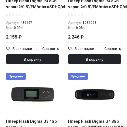
Плеер Flash Digma R3 8Gb
Плеер Flash Digma R4 8Gb
черный/0.8"/FM/microSDHC/clip
черный/0.8"/FM/microSDHC/cl
Артикул:
436167
Артикул:
1932068
Вес:
0.09кг
Вес:
0.08кг
2 155 ₽
2 246 ₽
В закладки
Сравнить
В закладки
Сравнить
В корзину
В корзину
Продано
Продано
Плеер Flash Digma U3 4Gb
Плеер Flash Digma U4 8Gb