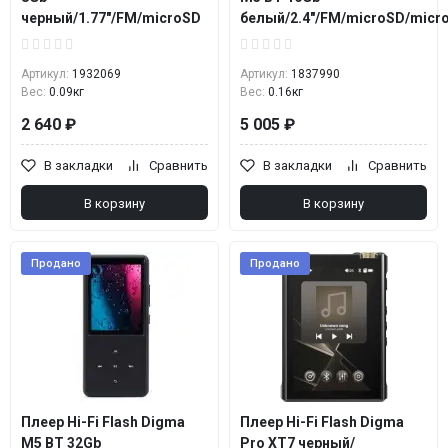
черный/1.77"/FM/microSD
белый/2.4"/FM/microSD/mic
Артикул:
1932069
Артикул:
1837990
Вес:
0.09кг
Вес:
0.16кг
2 640 ₽
5 005 ₽
В закладки
Сравнить
В закладки
Сравнить
В корзину
В корзину
Продано
Продано
Плеер Hi-Fi Flash Digma
Плеер Hi-Fi Flash Digma
M5 BT 32Gb
Pro XT7 черный/