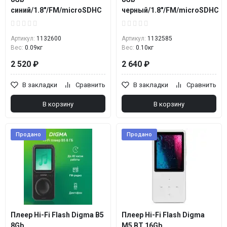
синий/1.8"/FM/microSDHC
черный/1.8"/FM/microSDHC
Артикул:
1132600
Артикул:
1132585
Вес:
0.09кг
Вес:
0.10кг
2 520 ₽
2 640 ₽
В закладки
Сравнить
В закладки
Сравнить
В корзину
В корзину
Продано
Продано
Плеер Hi-Fi Flash Digma B5
Плеер Hi-Fi Flash Digma
8Gb
M5 BT 16Gb