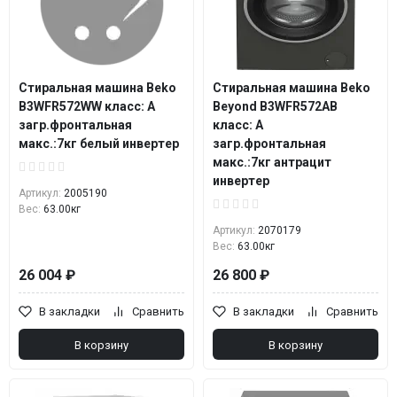
Стиральная машина Beko
Стиральная машина Beko
B3WFR572WW класс: A
Beyond B3WFR572AB
загр.фронтальная
класс: A
макс.:7кг белый инвертер
загр.фронтальная
макс.:7кг антрацит
инвертер
Артикул:
2005190
Вес:
63.00кг
Артикул:
2070179
Вес:
63.00кг
26 004 ₽
26 800 ₽
В закладки
Сравнить
В закладки
Сравнить
В корзину
В корзину