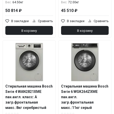
Вес:
64.50кг
Вес:
72.00кг
50 814 ₽
45 510 ₽
В закладки
Сравнить
В закладки
Сравнить
В корзину
В корзину
Стиральная машина Bosch
Стиральная машина Bosch
Serie 4 WAN2821XME
Serie 6 WGK264ZXME
пан.англ. класс: A
пан.англ.
загр.фронтальная
загр.фронтальная
макс.:8кг серебристый
макс.:11кг серый