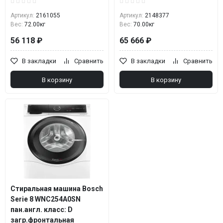
Артикул:
2161055
Артикул:
2148377
Вес:
72.00кг
Вес:
70.00кг
56 118 ₽
65 666 ₽
В закладки
Сравнить
В закладки
Сравнить
В корзину
В корзину
Стиральная машина Bosch
Serie 8 WNC254A0SN
пан.англ. класс: D
загр.фронтальная