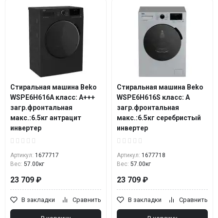
Стиральная машина Beko
Стиральная машина Beko
WSPE6H616A класс: A+++
WSPE6H616S класс: A
загр.фронтальная
загр.фронтальная
макс.:6.5кг антрацит
макс.:6.5кг серебристый
инвертер
инвертер
Артикул:
1677717
Артикул:
1677718
Вес:
57.00кг
Вес:
57.00кг
23 709 ₽
23 709 ₽
В закладки
Сравнить
В закладки
Сравнить