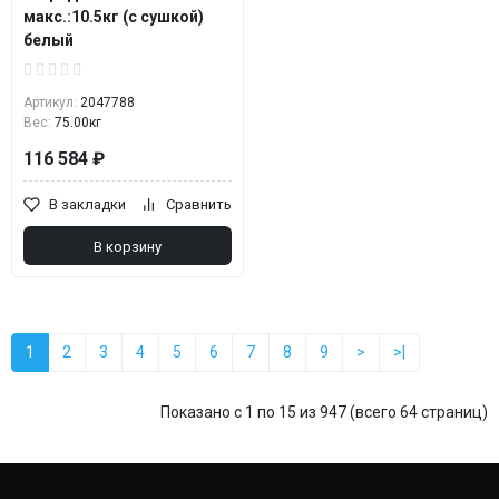
макс.:10.5кг (с сушкой)
белый
Артикул:
2047788
Вес:
75.00кг
116 584 ₽
В закладки
Сравнить
В корзину
1
2
3
4
5
6
7
8
9
>
>|
Показано с 1 по 15 из 947 (всего 64 страниц)