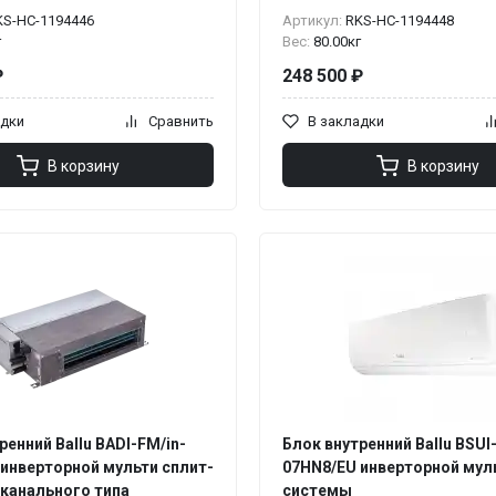
KS-НС-1194446
Артикул:
RKS-НС-1194448
г
Вес:
80.00кг
₽
248 500 ₽
адки
Сравнить
В закладки
В корзину
В корзину
ренний Ballu BADI-FM/in-
Блок внутренний Ballu BSUI
инверторной мульти сплит-
07HN8/EU инверторной мул
 канального типа
системы