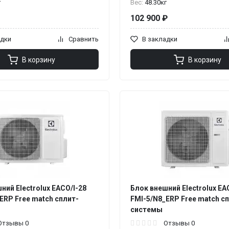
г
Вес:
48.30кг
102 900 ₽
адки
Сравнить
В закладки
В корзину
В корзину
ний Electrolux EACO/I-28
Блок внешний Electrolux EA
ERP Free match сплит-
FMI-5/N8_ERP Free match с
системы
Отзывы 0
Отзывы 0