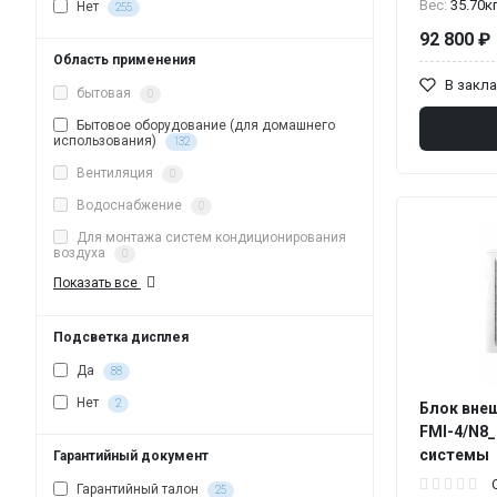
Вес:
35.70к
Нет
255
92 800 ₽
Область применения
В закл
бытовая
0
Бытовое оборудование (для домашнего
использования)
132
Вентиляция
0
Водоснабжение
0
Для монтажа систем кондиционирования
воздуха
0
Показать все
Подсветка дисплея
Да
88
Нет
2
Блок внеш
FMI-4/N8_
системы
Гарантийный документ
Гарантийный талон
25