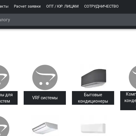
акты
Расчет заявки
ОПТ / ЮР. ЛИЦАМ
СОТРУДНИЧЕСТВО
Комп
ры для
Бытовые
VRF системы
конд
истем
кондиционеры