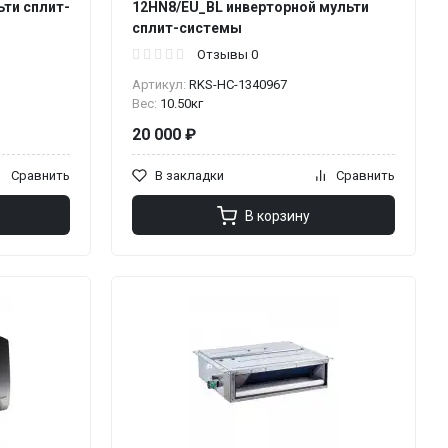
ьти сплит-
12HN8/EU_BL инверторной мульти
сплит-системы
Отзывы 0
Артикул:
RKS-НС-1340967
Вес:
10.50кг
20 000 ₽
Сравнить
В закладки
Сравнить
В корзину