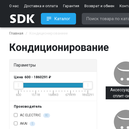
О нас
Доставка и оплата
Гарантия
Возврат и обмен
Конт
Каталог
Главная
Кондиционированиее
Кондиционирование
Параметры
Цена
600
-
1860291
₽
Аксессуа
600
15118
164843
679499
1860291
сплит-с
Производитель
AC ELECTRIC
80
AKAI
5