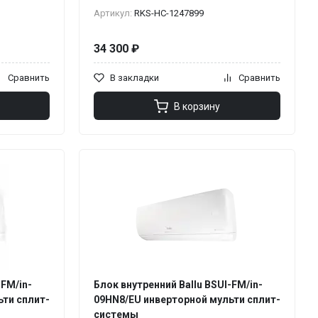
Артикул:
RKS-НС-1247899
34 300 ₽
Сравнить
В закладки
Сравнить
В корзину
-FM/in-
Блок внутренний Ballu BSUI-FM/in-
ьти сплит-
09HN8/EU инверторной мульти сплит-
системы