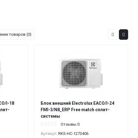
ение товаров (0)
CO/I-18
Блок внешний Electrolux EACO/I-24
плит-
FMI-3/N8_ERP Free match сплит-
системы
Отзывы 0
Артикул:
RKS-НС-1273406