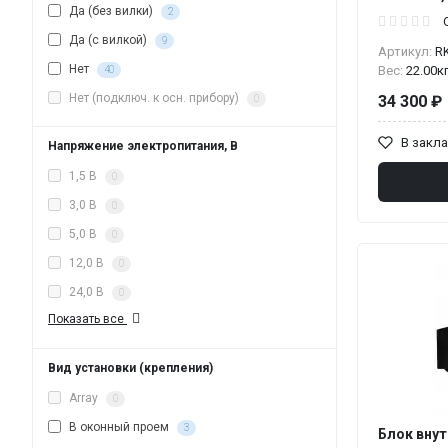
Да (без вилки)
2
Да (с вилкой)
9
Артикул:
R
Нет
Вес:
22.00к
40
Нет (подключ. к осн. прибору)
34 300 ₽
0
В закл
Напряжение электропитания, В
1,5 В
0
3,0 В
0
5,0 В
0
12,0 В
0
24,0 В
0
Показать все
Вид установки (крепления)
Array
0
В оконный проем
3
Блок внут