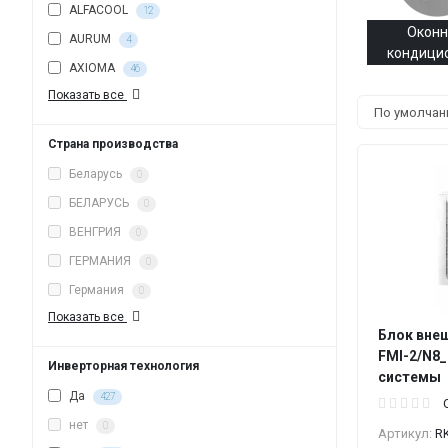
ALFACOOL
12
Окон
AURUM
4
кондици
AXIOMA
46
Показать все
Страна производства
Беларусь
0
БЕЛАРУСЬ
0
ВЕНГРИЯ
0
ГЕРМАНИЯ
0
Германия
0
Показать все
Блок внеш
FMI-2/N8_
Инверторная технология
системы
Да
427
нет
0
Артикул:
R