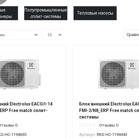
ные
Полупромышленные
Тепловые насосы
онеры
сплит-системы
Сравн
ний Electrolux EACO/I-14
Блок внешний Electrolux EA
ERP Free match сплит-
FMI-2/N8_ERP Free match с
системы
Отзывы 0
Отзывы 0
KS-НС-1194630
Артикул:
RKS-НС-1194443