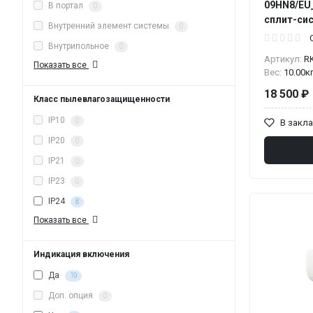
09HN8/EU
В портал
0
сплит-си
Внутренний элемент системы
0
Внутрипольное
0
Артикул:
R
Показать все
Вес:
10.00к
18 500 ₽
Класс пылевлагозащищенности
IP10
0
В закл
IP20
0
IP21
0
IP23
0
IP24
8
Показать все
Индикация включения
Да
19
Доп. опция
0