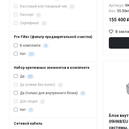
Артикул:
R
Кассовый или товарный чек
0
Вес:
55.50к
Паспорт
0
155 400 
Сертификат
0
В закл
Pre Filter (фильтр предварительной очистки)
В комплекте
4
Нет
21
Набор крепежных элементов в комплекте
Да
50
Да (ножки без колес)
0
Да (только для внутреннего блока)
4
Доп.опция
0
Нет
7
Блок внут
09HN8/EU 
Сетевой кабель
системы,