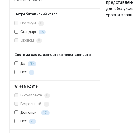
представлены
для обслужив
Потребительский класс
уровня влажн
Премиум
0
Стандарт
15
Эконом
0
Система самодиагностики неисправности
Да
184
Нет
8
Wi-Fi модуль
В комплекте
0
Встроенный
0
Доп.опция
101
Нет
25