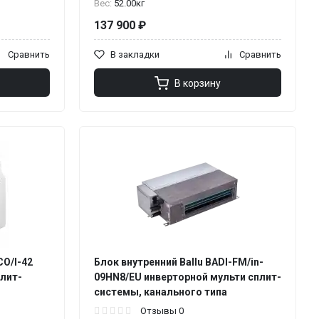
Вес:
52.00кг
137 900 ₽
Сравнить
В закладки
Сравнить
В корзину
CO/I-42
Блок внутренний Ballu BADI-FM/in-
плит-
09HN8/EU инверторной мульти сплит-
системы, канального типа
Отзывы 0