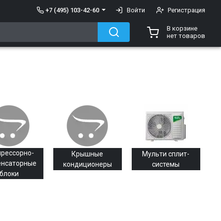
+7 (495) 103-42-60
Войти
Регистрация
В корзине
нет товаров
рессорно-
Крышные
Мульти сплит-
енсаторные
кондиционеры
системы
блоки