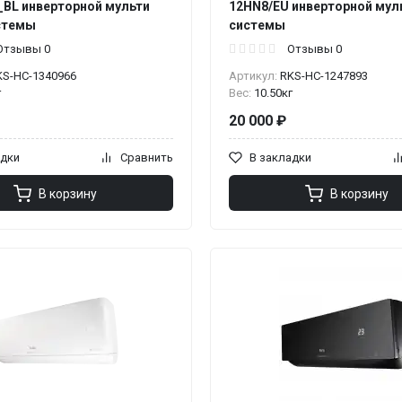
_BL инверторной мульти
12HN8/EU инверторной мул
стемы
системы
Отзывы 0
Отзывы 0
KS-НС-1340966
Артикул:
RKS-НС-1247893
г
Вес:
10.50кг
20 000 ₽
адки
Сравнить
В закладки
В корзину
В корзину