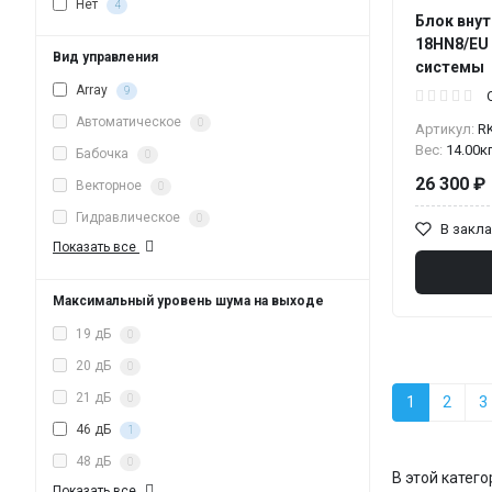
Нет
4
Блок внут
18HN8/EU 
Вид управления
системы
Array
9
Автоматическое
0
Артикул:
R
Вес:
14.00к
Бабочка
0
26 300 ₽
Векторное
0
Гидравлическое
0
В закл
Показать все
Максимальный уровень шума на выходе
19 дБ
0
20 дБ
0
21 дБ
0
1
2
3
46 дБ
1
48 дБ
0
В этой катег
Показать все