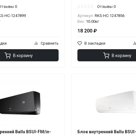
Отзывы 0
Отзывы 0
KS-НС-1247899
Артикул:
RKS-НС-1247856
г
Вес:
10.00кг
18 200 ₽
адки
Сравнить
В закладки
В корзину
В корзину
ренний Ballu BSUI-FM/in-
Блок внутренний Ballu BSUI