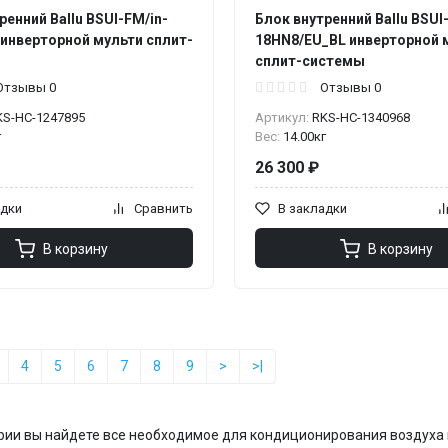
ренний Ballu BSUI-FM/in-
Блок внутренний Ballu BSUI
инверторной мульти сплит-
18HN8/EU_BL инверторной 
сплит-системы
Отзывы 0
Отзывы 0
KS-НС-1247895
Артикул:
RKS-НС-1340968
г
Вес:
14.00кг
26 300 ₽
адки
Сравнить
В закладки
В корзину
В корзину
4
5
6
7
8
9
>
>|
ории вы найдете все необходимое для кондиционирования воздуха