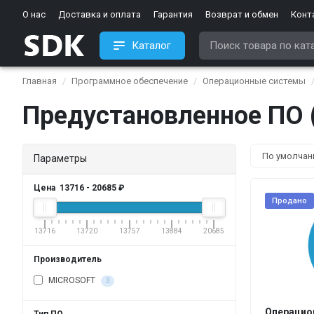
О нас
Доставка и оплата
Гарантия
Возврат и обмен
Конт
Каталог
Главная
Программное обеспечение
Операционные системы
Предустановленное ПО 
Параметры
Цена
13716
-
20685
₽
Продано
13716
13720
13757
13884
20685
Производитель
MICROSOFT
3
Операцион