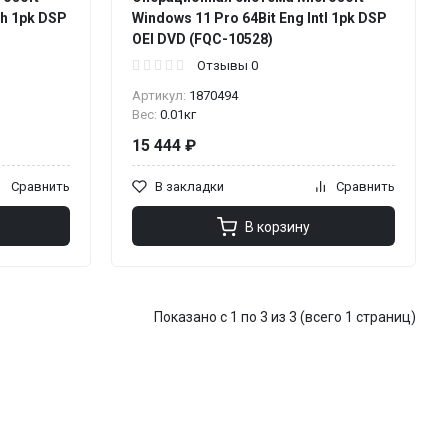
sh 1pk DSP
Windows 11 Pro 64Bit Eng Intl 1pk DSP
OEI DVD (FQC-10528)
Отзывы 0
Артикул:
1870494
Вес:
0.01кг
15 444 ₽
Сравнить
В закладки
Сравнить
В корзину
Показано с 1 по 3 из 3 (всего 1 страниц)