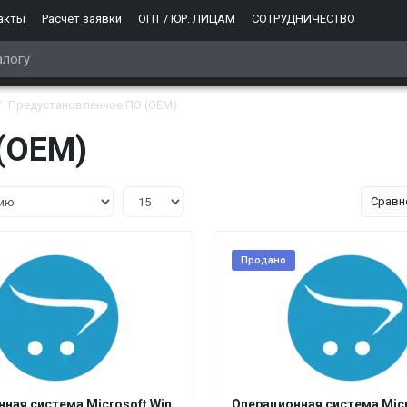
акты
Расчет заявки
ОПТ / ЮР. ЛИЦАМ
СОТРУДНИЧЕСТВО
Предустановленное ПО (ОЕМ)
(ОЕМ)
Сравн
Продано
ная система Microsoft Win
Операционная система Mic