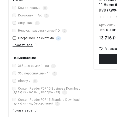
Тип ПО
11 Home 6
Код активации
0
DVD (KW9
Компонент ПАК
0
Лицензия
0
Артикул:
2
Вес:
0.09кг
Неискл. право на исп-ие ПО
0
13 716 ₽
Операционная система
2
Показать все
В закл
Наименование
365 для семьи 1 год
0
365 персональный 1г
0
Bloody 7
0
ContentReader PDF 15 Business Download
(для физ и юр лиц, бессрочная)
0
ContentReader PDF 15 Standard Download
(для физ лиц, бессрочная)
0
Показать все