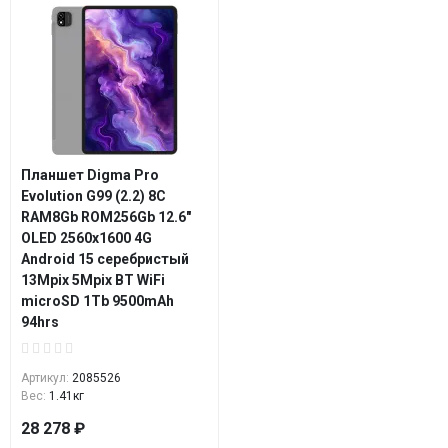
Планшет Digma Pro
Evolution G99 (2.2) 8C
RAM8Gb ROM256Gb 12.6"
OLED 2560x1600 4G
Android 15 серебристый
13Mpix 5Mpix BT WiFi
microSD 1Tb 9500mAh
94hrs
Артикул:
2085526
Вес:
1.41кг
28 278 ₽