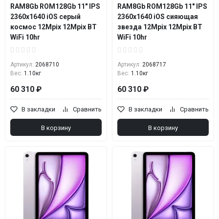
RAM8Gb ROM128Gb 11" IPS
RAM8Gb ROM128Gb 11" IPS
2360x1640 iOS серый
2360x1640 iOS сияющая
космос 12Mpix 12Mpix BT
звезда 12Mpix 12Mpix BT
WiFi 10hr
WiFi 10hr
Артикул:
2068710
Артикул:
2068717
Вес:
1.10кг
Вес:
1.10кг
60 310 ₽
60 310 ₽
В закладки
Сравнить
В закладки
Сравнить
В корзину
В корзину