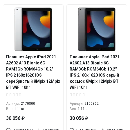
Планшет Apple iPad 2021
Планшет Apple iPad 2021
A2602 A13 Bionic 6С
A2602 A13 Bionic 6С
RAM3Gb ROM64Gb 10.2"
RAM3Gb ROM64Gb 10.2"
IPS 2160x1620 iOS
IPS 2160x1620 iOS серый
серебристый 8Mpix 12Mpix
космос 8Mpix 12Mpix BT
BT WiFi 10hr
WiFi 10hr
Артикул:
2170800
Артикул:
2166362
Вес:
1.11кг
Вес:
1.11кг
30 056 ₽
30 056 ₽