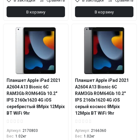
В закладки
Сравнить
В закладки
Сравнить
В корзину
В корзину
Планшет Apple iPad 2021
Планшет Apple iPad 2021
A2604 A13 Bionic 6С
A2604 A13 Bionic 6С
RAM3Gb ROM64Gb 10.2"
RAM3Gb ROM64Gb 10.2"
IPS 2160x1620 4G iOS
IPS 2160x1620 4G iOS
серебристый 8Mpix 12Mpix
серый космос 8Mpix
BT WiFi 9hr
12Mpix BT WiFi 9hr
Артикул:
2170803
Артикул:
2166360
Вес:
1.02кг
Вес:
1.02кг