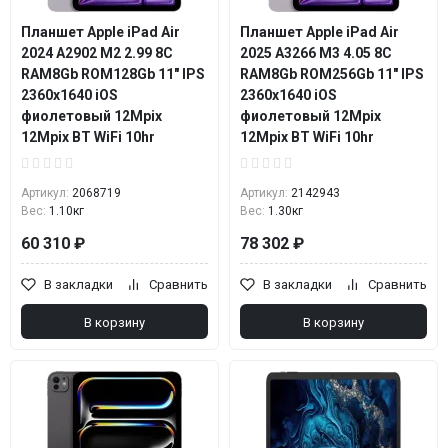
Планшет Apple iPad Air
Планшет Apple iPad Air
2024 A2902 M2 2.99 8C
2025 A3266 M3 4.05 8C
RAM8Gb ROM128Gb 11" IPS
RAM8Gb ROM256Gb 11" IPS
2360x1640 iOS
2360x1640 iOS
фиолетовый 12Mpix
фиолетовый 12Mpix
12Mpix BT WiFi 10hr
12Mpix BT WiFi 10hr
Артикул:
2068719
Артикул:
2142943
Вес:
1.10кг
Вес:
1.30кг
60 310 ₽
78 302 ₽
В закладки
Сравнить
В закладки
Сравнить
В корзину
В корзину