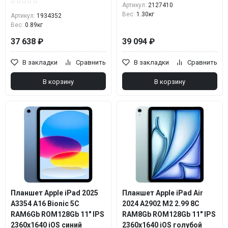
Артикул:
2127410
Вес:
1.30кг
Артикул:
1934352
Вес:
0.89кг
37 638 ₽
39 094 ₽
В закладки
Сравнить
В закладки
Сравнить
В корзину
В корзину
Планшет Apple iPad 2025
Планшет Apple iPad Air
A3354 A16 Bionic 5C
2024 A2902 M2 2.99 8C
RAM6Gb ROM128Gb 11" IPS
RAM8Gb ROM128Gb 11" IPS
2360x1640 iOS синий
2360x1640 iOS голубой