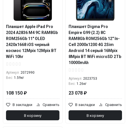
Планшет Apple iPad Pro
Планшет Digma Pro
2024 A2836 M4 9C RAM8Gb
Empire G99 (2.2) 8C
ROM256Gb 11" OLED
RAM8Gb ROM256Gb 12" In-
2420x1668 iOS черный
Cell 2000x1200 4G 2Sim
космос 12Mpix 12Mpix BT
Android 14 серый 16Mpix
WiFi 10hr
8Mpix BT WiFi microSD 2Tb
10000mAh
Артикул:
2072990
Вес:
1.59кг
Артикул:
2023753
Вес:
1.26кг
108 150 ₽
23 078 ₽
В закладки
Сравнить
В закладки
Сравнить
В корзину
В корзину