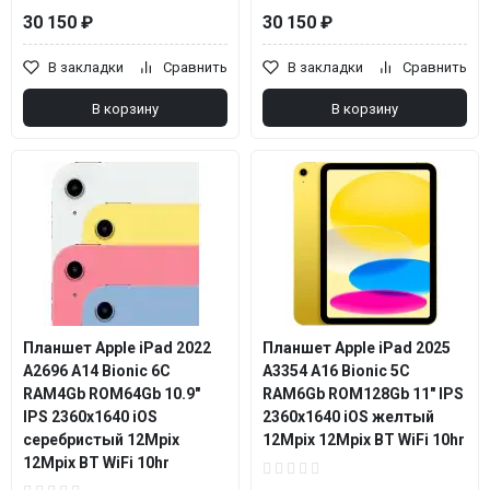
30 150 ₽
30 150 ₽
В закладки
Сравнить
В закладки
Сравнить
В корзину
В корзину
Планшет Apple iPad 2022
Планшет Apple iPad 2025
A2696 A14 Bionic 6С
A3354 A16 Bionic 5C
RAM4Gb ROM64Gb 10.9"
RAM6Gb ROM128Gb 11" IPS
IPS 2360x1640 iOS
2360x1640 iOS желтый
серебристый 12Mpix
12Mpix 12Mpix BT WiFi 10hr
12Mpix BT WiFi 10hr