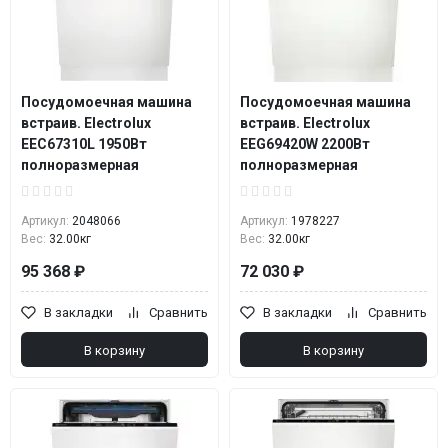
Посудомоечная машина
Посудомоечная машина
встраив. Electrolux
встраив. Electrolux
EEC67310L 1950Вт
EEG69420W 2200Вт
полноразмерная
полноразмерная
Артикул:
2048066
Артикул:
1978227
Вес:
32.00кг
Вес:
32.00кг
95 368 ₽
72 030 ₽
В закладки
Сравнить
В закладки
Сравнить
В корзину
В корзину