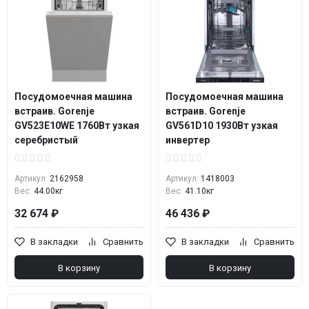
Посудомоечная машина
Посудомоечная машина
встраив. Gorenje
встраив. Gorenje
GV523E10WE 1760Вт узкая
GV561D10 1930Вт узкая
серебристый
инвертер
Артикул:
2162958
Артикул:
1418003
Вес:
44.00кг
Вес:
41.10кг
32 674 ₽
46 436 ₽
В закладки
Сравнить
В закладки
Сравнить
В корзину
В корзину