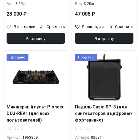
Вес:
3.55кг
Вес:
3.20кг
23 000 ₽
47 008 ₽
В закладки
Сравнить
В закладки
Сравнить
В корзину
В корзину
Продано
Продано
Микшерный пульт Pioneer
Педаль Casio SP-3 (для
DDJ-REV1 (для всех
синтезаторов и цифровых
пользователей)
фортепиано)
Артикул:
1963869
Артикул:
82081