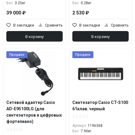
Вес:
3.25кг
Вес:
0.28кг
39 000 ₽
2 530 ₽
В закладки
Сравнить
В закладки
Сравнить
В корзину
В корзину
Продано
Продано
Сетевой адаптер Casio
Синтезатор Casio CT-S100
AD-E95100LG (для
61клав. черный
синтезаторов и цифровых
фортепиано)
Артикул:
1196368
Вес:
7.90кг