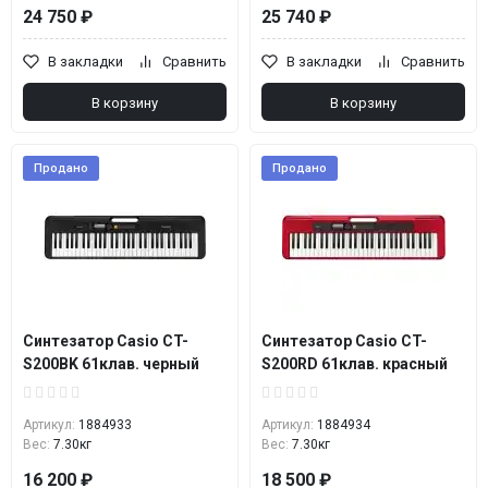
24 750 ₽
25 740 ₽
В закладки
Сравнить
В закладки
Сравнить
В корзину
В корзину
Продано
Продано
Синтезатор Casio CT-
Синтезатор Casio CT-
S200BK 61клав. черный
S200RD 61клав. красный
Артикул:
1884933
Артикул:
1884934
Вес:
7.30кг
Вес:
7.30кг
16 200 ₽
18 500 ₽