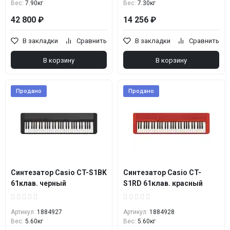
Вес:
7.90кг
Вес:
7.30кг
42 800 ₽
14 256 ₽
В закладки
Сравнить
В закладки
Сравнить
В корзину
В корзину
Продано
Продано
Синтезатор Casio CT-S1BK
Синтезатор Casio CT-
61клав. черный
S1RD 61клав. красный
Артикул:
1884927
Артикул:
1884928
Вес:
5.60кг
Вес:
5.60кг