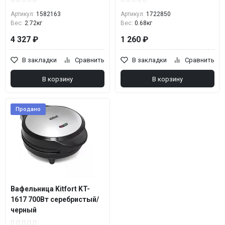
Артикул:
1582163
Артикул:
1722850
Вес:
2.72кг
Вес:
0.68кг
4 327 ₽
1 260 ₽
В закладки
Сравнить
В закладки
Сравнить
В корзину
В корзину
Продано
Вафельница Kitfort KT-
1617 700Вт серебристый/
черный