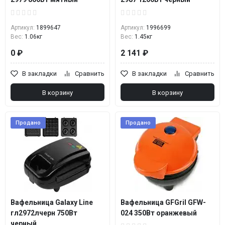
Артикул:
1899647
Артикул:
1996699
Вес:
1.06кг
Вес:
1.45кг
0 ₽
2 141 ₽
В закладки
Сравнить
В закладки
Сравнить
В корзину
В корзину
Продано
Продано
Вафельница Galaxy Line
Вафельница GFGril GFW-
гл2972лчерн 750Вт
024 350Вт оранжевый
черный