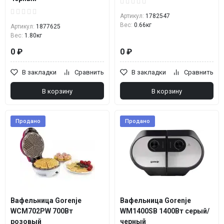
Артикул:
1782547
Вес:
0.66кг
Артикул:
1877625
Вес:
1.80кг
0 ₽
0 ₽
В закладки
Сравнить
В закладки
Сравнить
В корзину
В корзину
Продано
Продано
Вафельница Gorenje
Вафельница Gorenje
WCM702PW 700Вт
WM1400SB 1400Вт серый/
розовый
черный