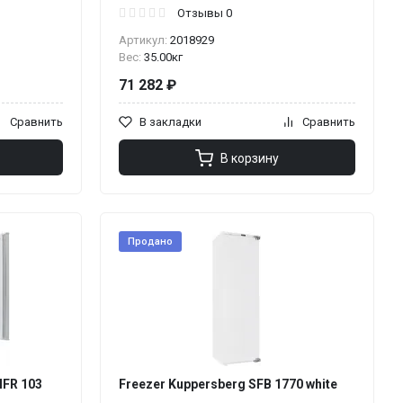
Отзывы 0
Артикул:
2018929
Вес:
35.00кг
71 282 ₽
Сравнить
В закладки
Сравнить
В корзину
Продано
MFR 103
Freezer Kuppersberg SFB 1770 white