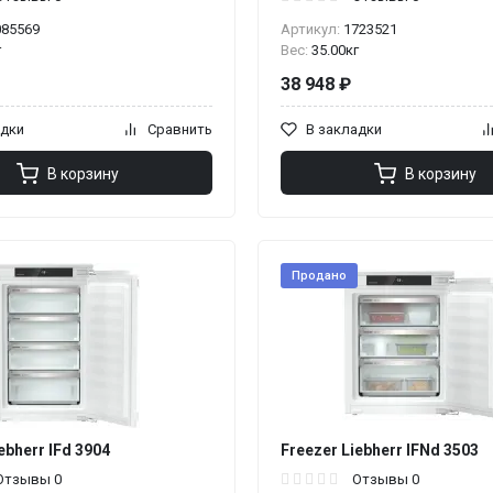
085569
Артикул:
1723521
г
Вес:
35.00кг
38 948 ₽
адки
Сравнить
В закладки
В корзину
В корзину
Продано
ebherr IFd 3904
Freezer Liebherr IFNd 3503
Отзывы 0
Отзывы 0