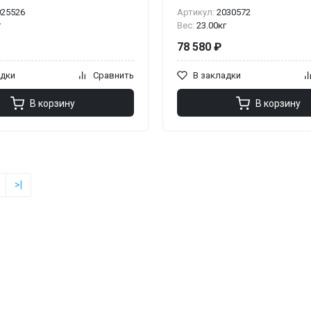
025526
Артикул:
2030572
г
Вес:
23.00кг
78 580 ₽
адки
Сравнить
В закладки
В корзину
В корзину
>|