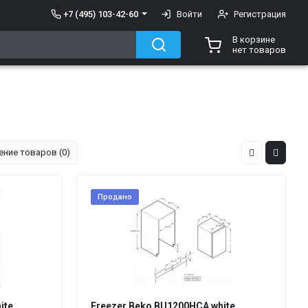
+7 (495) 103-42-60
Войти
Регистрация
В корзине
нет товаров
ение товаров (0)
Продано
ite
Freezer Beko BU1200HCA white