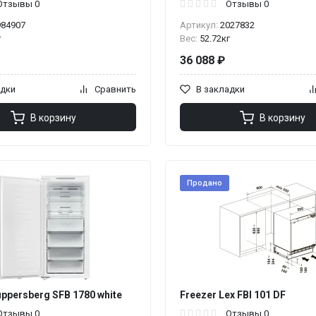
Отзывы 0
Отзывы 0
984907
Артикул:
2027832
г
Вес:
52.72кг
36 088 ₽
адки
Сравнить
В закладки
В корзину
В корзину
Продано
uppersberg SFB 1780 white
Freezer Lex FBI 101 DF
Отзывы 0
Отзывы 0