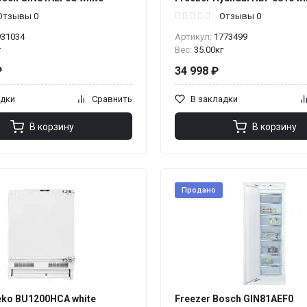
Отзывы 0
Отзывы 0
931034
Артикул:
1773499
г
Вес:
35.00кг
₽
34 998 ₽
адки
Сравнить
В закладки
В корзину
В корзину
Продано
eko BU1200HCA white
Freezer Bosch GIN81AEF0