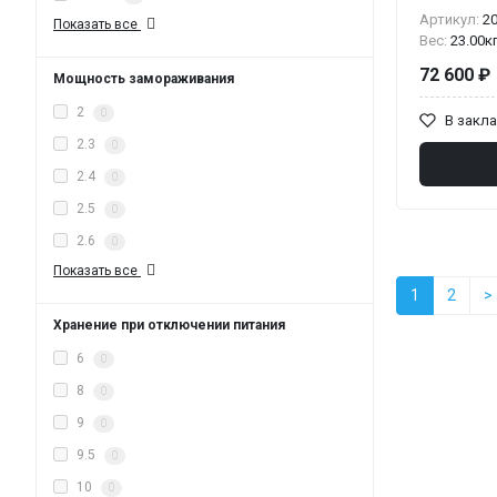
Артикул:
2
Показать все
Вес:
23.00к
72 600 ₽
Мощность замораживания
2
0
В закл
2.3
0
2.4
0
2.5
0
2.6
0
Показать все
1
2
>
Хранение при отключении питания
6
0
8
0
9
0
9.5
0
10
0