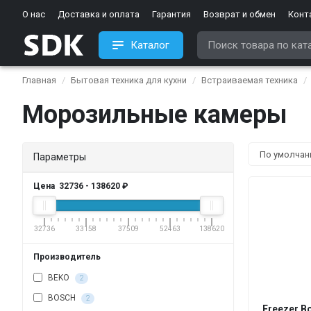
О нас
Доставка и оплата
Гарантия
Возврат и обмен
Конт
Каталог
Главная
Бытовая техника для кухни
Встраиваемая техника
Морозильные камеры
Параметры
Цена
32736
-
138620
₽
32736
33158
37509
52463
138620
Производитель
BEKO
2
BOSCH
2
Freezer B