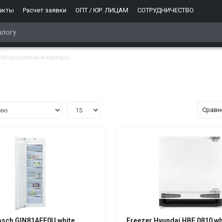
акты
Расчет заявки
ОПТ / ЮР. ЛИЦАМ
СОТРУДНИЧЕСТВО
Морозильные камеры
Сравн
osch GIN81AEF0U white
Freezer Hyundai HBF 0810 wh