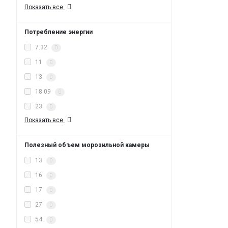
Показать все
Потребление энергии
7.32
0
11
0
13
0
18.09
0
23
0
Показать все
Полезный объем морозильной камеры
13
0
16
0
17
0
27
0
54
0