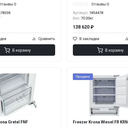
Отзывы 0
Отзывы 0
678338
Артикул:
1854478
г
Вес:
70.00кг
138 620 ₽
адки
Сравнить
В закладки
В корзину
В корзину
Продано
ona Gretel FNF
Freezer Krona Wiesel FR KR