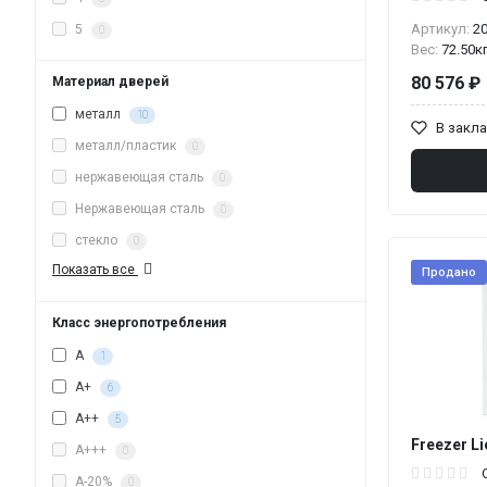
Артикул:
2
5
0
Вес:
72.50к
80 576 ₽
Материал дверей
металл
10
В закл
металл/пластик
0
нержавеющая сталь
0
Нержавеющая сталь
0
стекло
0
Показать все
Продано
Класс энергопотребления
A
1
A+
6
A++
5
Freezer Li
A+++
0
A-20%
0