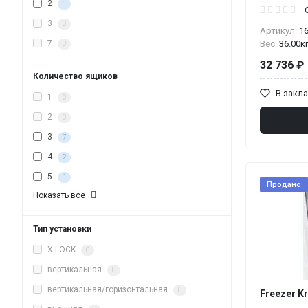
2
1
3
0
Артикул:
1
Вес:
36.00к
7
0
32 736 ₽
Количество ящиков
В закл
1
0
2
0
3
7
4
2
5
1
Продано
Показать все
Тип установки
X-LOCK
0
вертикальная
0
вертикальная/горизонтальная
0
Freezer Kr