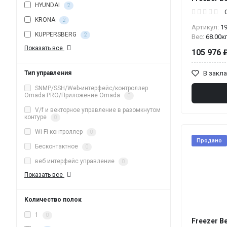
HYUNDAI
2
KRONA
2
Артикул:
1
KUPPERSBERG
2
Вес:
68.00к
Показать все
105 976 
В закл
Тип управления
SNMP/SSH/Web-интерфейс/контроллер
Omada PRO/Приложение Omada
0
V/f и векторное управление в разомкнутом
контуре
0
Wi-Fi контроллер
0
Продано
Бесконтактное
0
веб интерфейс управление
0
Показать все
Количество полок
1
0
Freezer B