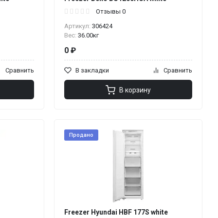
Отзывы 0
Артикул:
306424
Вес:
36.00кг
0 ₽
Сравнить
В закладки
Сравнить
В корзину
Продано
Freezer Hyundai HBF 177S white