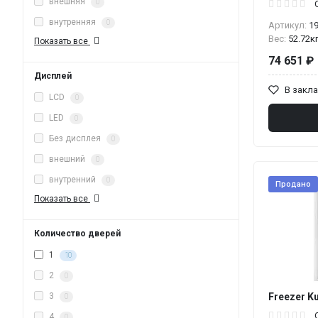
внешняя
0
внутренняя
0
Артикул:
1
Вес:
52.72к
Показать все
74 651 ₽
Дисплей
В закл
LCD
0
LED
0
Без дисплея
0
внешний
0
внутренний
0
Продано
Показать все
Количество дверей
1
10
2
0
Freezer K
3
0
4
0