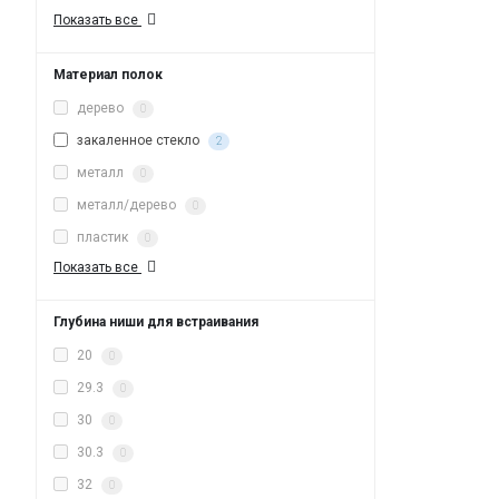
Показать все
Материал полок
дерево
0
закаленное стекло
2
металл
0
металл/дерево
0
пластик
0
Показать все
Глубина ниши для встраивания
20
0
29.3
0
30
0
30.3
0
32
0