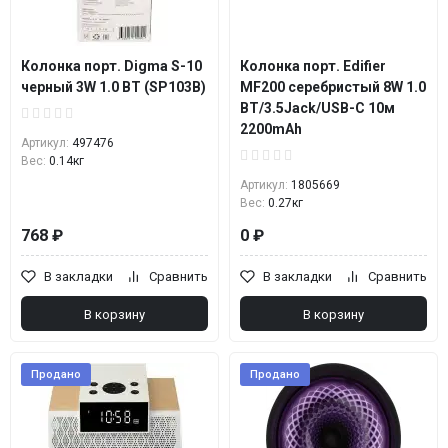
Колонка порт. Digma S-10
Колонка порт. Edifier
черный 3W 1.0 BT (SP103B)
MF200 серебристый 8W 1.0
BT/3.5Jack/USB-C 10м
2200mAh
Артикул:
497476
Вес:
0.14кг
Артикул:
1805669
Вес:
0.27кг
768 ₽
0 ₽
В закладки
Сравнить
В закладки
Сравнить
В корзину
В корзину
Продано
Продано