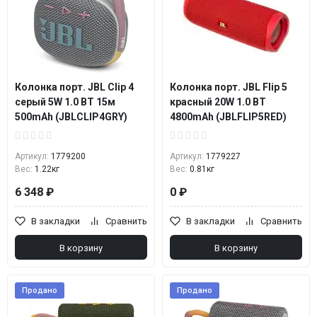
Колонка порт. JBL Clip 4
Колонка порт. JBL Flip 5
серый 5W 1.0 BT 15м
красный 20W 1.0 BT
500mAh (JBLCLIP4GRY)
4800mAh (JBLFLIP5RED)
Артикул:
1779200
Артикул:
1779227
Вес:
1.22кг
Вес:
0.81кг
6 348 ₽
0 ₽
В закладки
Сравнить
В закладки
Сравнить
В корзину
В корзину
Продано
Продано