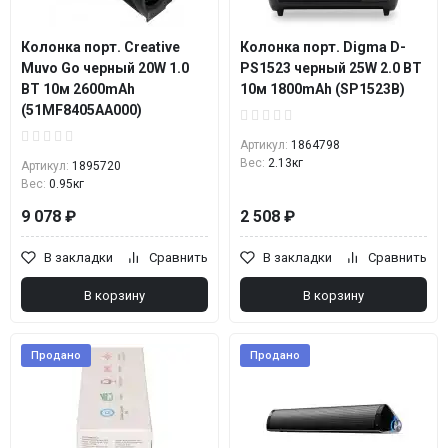
Колонка порт. Creative
Колонка порт. Digma D-
Muvo Go черный 20W 1.0
PS1523 черный 25W 2.0 BT
BT 10м 2600mAh
10м 1800mAh (SP1523B)
(51MF8405AA000)
Артикул:
1864798
Вес:
2.13кг
Артикул:
1895720
Вес:
0.95кг
9 078 ₽
2 508 ₽
В закладки
Сравнить
В закладки
Сравнить
В корзину
В корзину
Продано
Продано