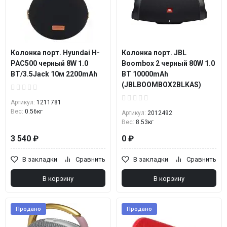
Колонка порт. Hyundai H-
Колонка порт. JBL
PAC500 черный 8W 1.0
Boombox 2 черный 80W 1.0
BT/3.5Jack 10м 2200mAh
BT 10000mAh
(JBLBOOMBOX2BLKAS)
Артикул:
1211781
Вес:
0.56кг
Артикул:
2012492
Вес:
8.53кг
3 540 ₽
0 ₽
В закладки
Сравнить
В закладки
Сравнить
В корзину
В корзину
Продано
Продано