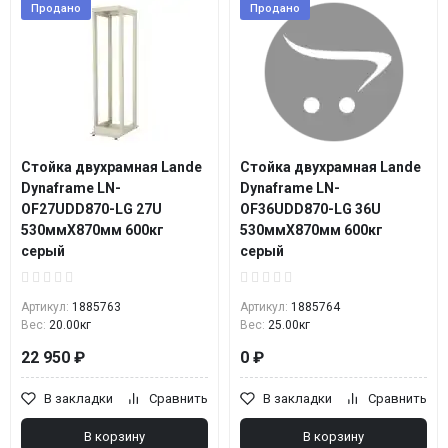
Продано
Продано
Стойка двухрамная Lande
Стойка двухрамная Lande
Dynaframe LN-
Dynaframe LN-
OF27UDD870-LG 27U
OF36UDD870-LG 36U
530ммX870мм 600кг
530ммX870мм 600кг
серый
серый
Артикул:
1885763
Артикул:
1885764
Вес:
20.00кг
Вес:
25.00кг
22 950 ₽
0 ₽
В закладки
Сравнить
В закладки
Сравнить
В корзину
В корзину