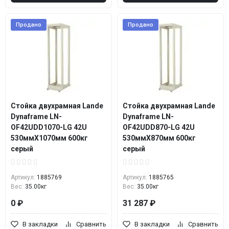
Продано
Продано
Стойка двухрамная Lande
Стойка двухрамная Lande
Dynaframe LN-
Dynaframe LN-
OF42UDD1070-LG 42U
OF42UDD870-LG 42U
530ммX1070мм 600кг
530ммX870мм 600кг
серый
серый
Артикул:
1885769
Артикул:
1885765
Вес:
35.00кг
Вес:
35.00кг
0 ₽
31 287 ₽
В закладки
Сравнить
В закладки
Сравнить