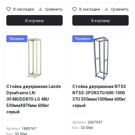
В закладки
Сравнить
В закладки
Сравнить
В корзину
В корзину
Продано
Продано
Стойка двухрамная Lande
Стойка двухрамная NTSS
Dynaframe LN-
NTSS-2POR37U/600-1000
OF48UDD870-LG 48U
37U 550ммx1000мм 600кг
530ммX870мм 600кг
серый
серый
Артикул:
2007597
Вес:
32.00кг
Артикул:
1885767
Вес:
35.00кг