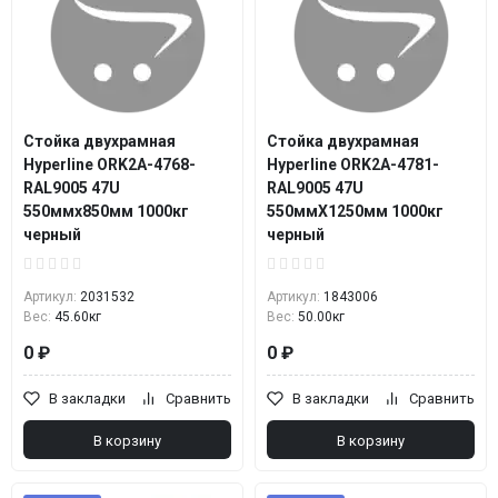
Стойка двухрамная
Стойка двухрамная
Hyperline ORK2A-4768-
Hyperline ORK2A-4781-
RAL9005 47U
RAL9005 47U
550ммx850мм 1000кг
550ммX1250мм 1000кг
черный
черный
Артикул:
2031532
Артикул:
1843006
Вес:
45.60кг
Вес:
50.00кг
0 ₽
0 ₽
В закладки
Сравнить
В закладки
Сравнить
В корзину
В корзину