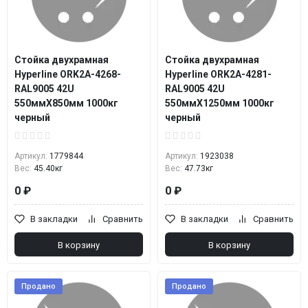
Стойка двухрамная
Стойка двухрамная
Hyperline ORK2A-4268-
Hyperline ORK2A-4281-
RAL9005 42U
RAL9005 42U
550ммX850мм 1000кг
550ммX1250мм 1000кг
черный
черный
Артикул:
1779844
Артикул:
1923038
Вес:
45.40кг
Вес:
47.73кг
0 ₽
0 ₽
В закладки
Сравнить
В закладки
Сравнить
В корзину
В корзину
Продано
Продано