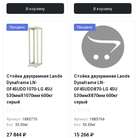
В корзину
В корзину
Продано
Продано
Стойка двухрамная Lande
Стойка двухрамная Lande
Dynaframe LN-
Dynaframe LN-
OF45UDD1070-LG 45U
OF45UDD870-LG 45U
530ммX1070мм 600кг
530ммX870мм 600кг
серый
серый
Артикул:
1885770
Артикул:
1885766
Вес:
35.00кг
Вес:
35.00кг
27 844 ₽
15 266 ₽