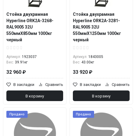
Стойка двухрамная
Стойка двухрамная
Hyperline ORK2A-3268-
Hyperline ORK2A-3281-
RAL9005 32U
RAL9005 32U
550ммX850мм 1000кг
550ммX1250мм 1000кг
черный
черный
Артикул:
1923037
Артикул:
1843005
Вес:
39.91кг
Вес:
43.00кг
32 960 ₽
33 920 ₽
В закладки
Сравнить
В закладки
Сравнить
В корзину
В корзину
Продано
Продано