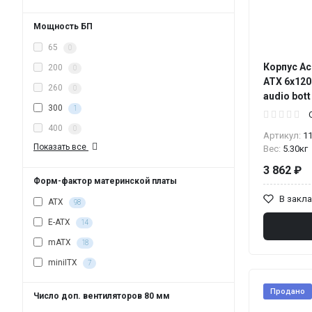
Мощность БП
65
0
Корпус Ac
200
0
ATX 6x12
260
0
audio bot
300
1
400
0
Артикул:
1
Показать все
Вес:
5.30кг
3 862 ₽
Форм-фактор материнской платы
В закл
ATX
98
E-ATX
14
mATX
18
miniITX
7
Продано
Число доп. вентиляторов 80 мм