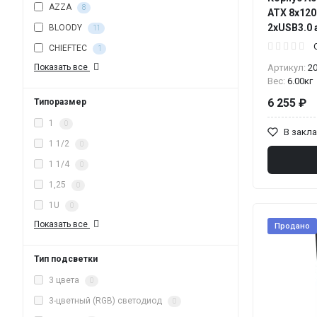
AZZA
8
ATX 8x12
2xUSB3.0 
BLOODY
11
CHIEFTEC
1
Показать все
Артикул:
2
Вес:
6.00кг
6 255 ₽
Типоразмер
1
0
В закл
1 1/2
0
1 1/4
0
1,25
0
1U
0
Показать все
Продано
Тип подсветки
3 цвета
0
3-цветный (RGB) светодиод
0