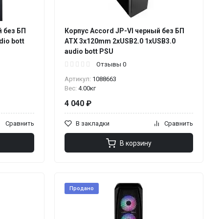
 без БП
Корпус Accord JP-VI черный без БП
io bott
ATX 3x120mm 2xUSB2.0 1xUSB3.0
audio bott PSU
Отзывы 0
Артикул:
1088663
Вес:
4.00кг
4 040 ₽
Сравнить
В закладки
Сравнить
В корзину
Продано