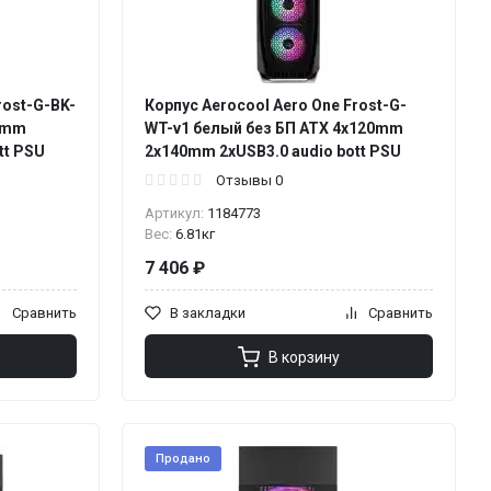
rost-G-BK-
Корпус Aerocool Aero One Frost-G-
20mm
WT-v1 белый без БП ATX 4x120mm
tt PSU
2x140mm 2xUSB3.0 audio bott PSU
Отзывы 0
Артикул:
1184773
Вес:
6.81кг
7 406 ₽
Сравнить
В закладки
Сравнить
В корзину
Продано