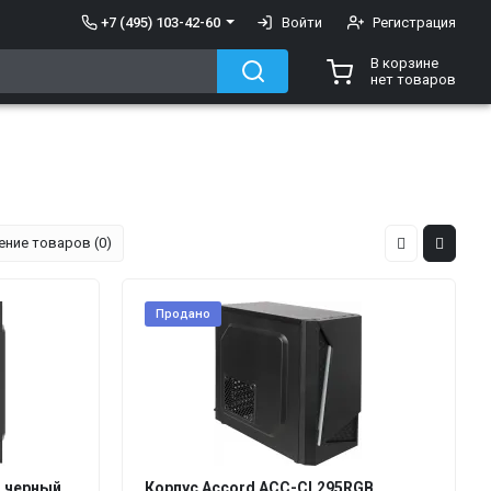
+7 (495) 103-42-60
Войти
Регистрация
В корзине
нет товаров
ение товаров (0)
Продано
B черный
Корпус Accord ACC-CL295RGB