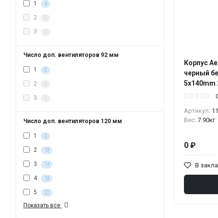
1
4
2
0
3
0
Число доп. вентиляторов 92 мм
Корпус Ae
1
2
черный б
5x140mm 2
2
0
3
0
Артикул:
1
Вес:
7.90кг
Число доп. вентиляторов 120 мм
1
2
0 ₽
2
13
3
В закл
14
4
13
5
22
Показать все