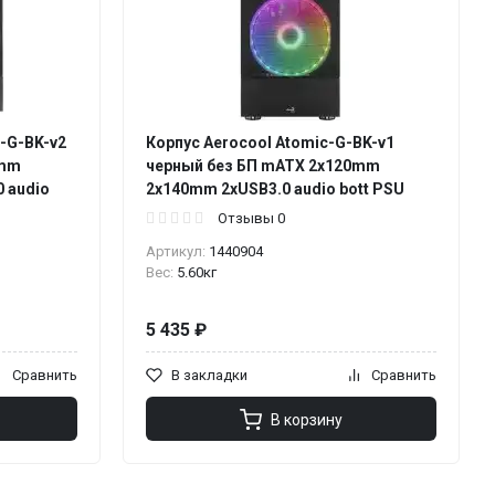
e-G-BK-v2
Корпус Aerocool Atomic-G-BK-v1
0mm
черный без БП mATX 2x120mm
 audio
2x140mm 2xUSB3.0 audio bott PSU
Отзывы 0
Артикул:
1440904
Вес:
5.60кг
5 435 ₽
Сравнить
В закладки
Сравнить
В корзину