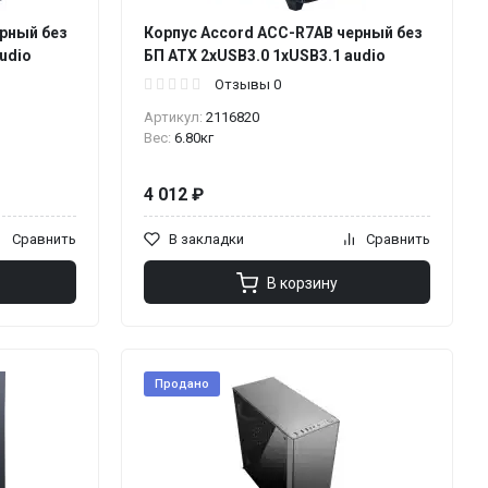
ерный без
Корпус Accord ACC-R7AB черный без
udio
БП ATX 2xUSB3.0 1xUSB3.1 audio
Отзывы 0
Артикул:
2116820
Вес:
6.80кг
4 012 ₽
Сравнить
В закладки
Сравнить
В корзину
Продано