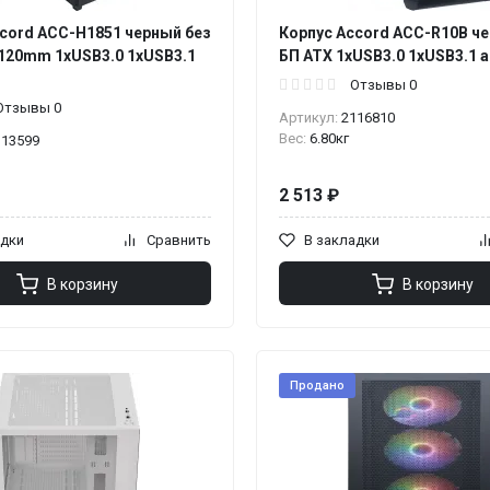
cord ACC-H1851 черный без
Корпус Accord ACC-R10B ч
x120mm 1xUSB3.0 1xUSB3.1
БП ATX 1xUSB3.0 1xUSB3.1 a
Отзывы 0
Отзывы 0
Артикул:
2116810
Вес:
6.80кг
113599
2 513 ₽
адки
Сравнить
В закладки
В корзину
В корзину
Продано