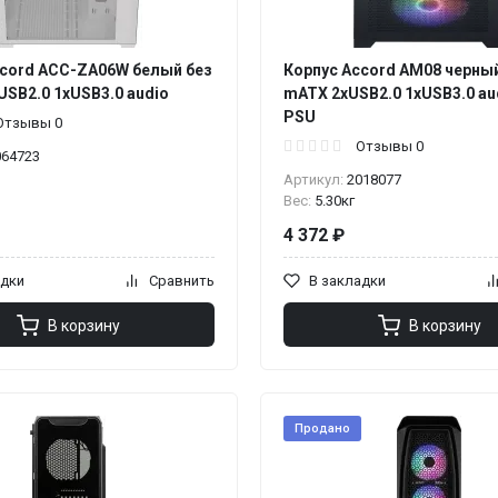
ccord ACC-ZA06W белый без
Корпус Accord AM08 черный
USB2.0 1xUSB3.0 audio
mATX 2xUSB2.0 1xUSB3.0 aud
PSU
Отзывы 0
Отзывы 0
064723
Артикул:
2018077
Вес:
5.30кг
4 372 ₽
адки
Сравнить
В закладки
В корзину
В корзину
Продано