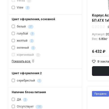
Versa
0
View
3
Корпус A
Цвет оформления, основной
БП ATX 1x
белый
37
голубой
3
Артикул:
2
Вес:
6.80кг
желтый
2
зеленый
5
6 432 ₽
коричневый
0
В закл
Показать все
Цвет оформления 2
серебристый
1
Наличие блока питания
Продано
ДА
2
Отсутствует
135