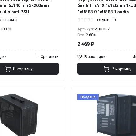
0mm 6x140mm 3x200mm
без БП mATX 1x120mm 1xUS
audio bott PSU
1xUSB3.0 1xUSB3.1 audio
Отзывы 0
Отзывы 0
018070
Артикул:
2105397
Вес:
2.60кг
2 469 ₽
адки
Сравнить
В закладки
В корзину
В корзину
Продано