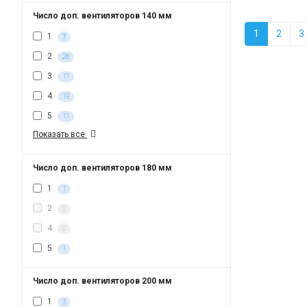
Число доп. вентиляторов 140 мм
1
2
3
1
3
2
28
3
11
4
19
5
11
Показать все
Число доп. вентиляторов 180 мм
1
1
2
0
4
0
5
1
Число доп. вентиляторов 200 мм
1
3