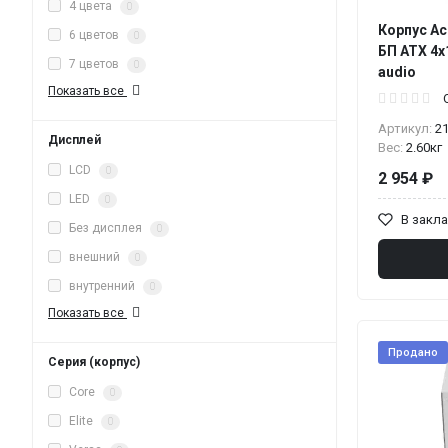
4 цвета
0
Корпус Ac
6 цветов
0
БП ATX 4
7 цветов
0
audio
Показать все
Артикул:
2
Дисплей
Вес:
2.60кг
LCD
0
2 954 ₽
LED
0
В закл
Без дисплея
0
внешний
0
внутренний
0
Показать все
Продано
Серия (корпус)
Core
0
Elite
0