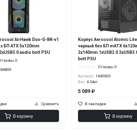
rocool AirHawk Duo-G-BK-v1
Корпус Aerocool Atomic Lit
ез БП ATX 5x120mm
черный без БП mATX 6x12
xUSB3.0 audio bott PSU
2x140mm 1xUSB2.0 2xUSB3.0
bott PSU
Отзывы 0
Отзывы 0
184809
Артикул:
1440920
Вес:
4.54кг
5 089 ₽
адки
Сравнить
В закладки
В корзину
В корзину