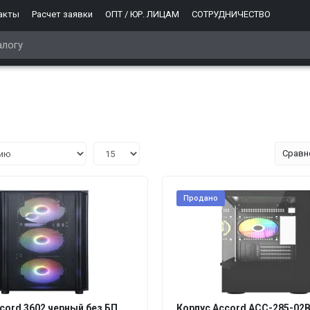
акты
Расчет заявки
ОПТ / ЮР. ЛИЦАМ
СОТРУДНИЧЕСТВО
Сравн
Продано
cord 3602 черный без БП
Корпус Accord ACC-285-02