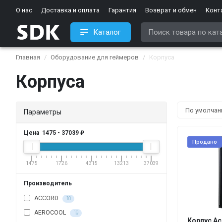
О нас
Доставка и оплата
Гарантия
Возврат и обмен
Конт
Каталог
Главная
Оборудование для геймеров
Корпуса
Корпуса
Параметры
Цена
1475
-
37039
₽
Продано
1475
1726
4315
13213
37039
Производитель
ACCORD
10
AEROCOOL
19
Корпус Ac