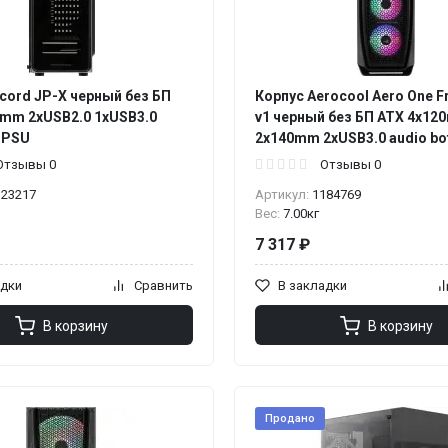
cord JP-X черный без БП
Корпус Aerocool Aero One F
0mm 2xUSB2.0 1xUSB3.0
v1 черный без БП ATX 4x1
t PSU
2x140mm 2xUSB3.0 audio bo
Отзывы 0
Отзывы 0
123217
Артикул:
1184769
Вес:
7.00кг
7 317 ₽
адки
Сравнить
В закладки
В корзину
В корзину
Продано