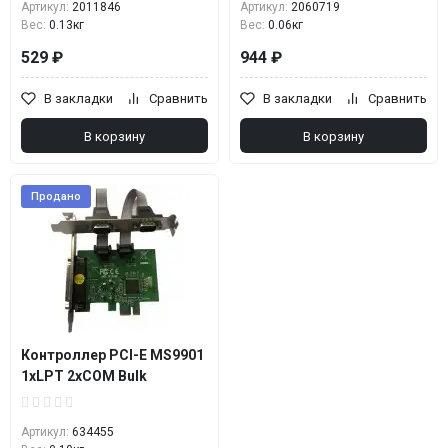
Артикул:
2011846
Артикул:
2060719
Вес:
0.13кг
Вес:
0.06кг
529 ₽
944 ₽
В закладки
Сравнить
В закладки
Сравнить
В корзину
В корзину
Продано
Контроллер PCI-E MS9901
1xLPT 2xCOM Bulk
Артикул:
634455