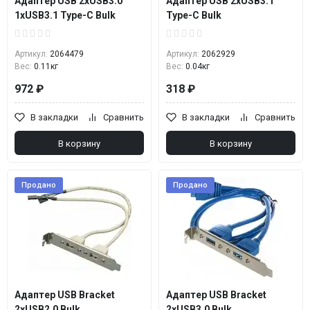
Адаптер USB 2xUSB3.0
Адаптер USB 2xUSB3.1
1xUSB3.1 Type-C Bulk
Type-C Bulk
Артикул:
2064479
Артикул:
2062929
Вес:
0.11кг
Вес:
0.04кг
972 ₽
318 ₽
В закладки
Сравнить
В закладки
Сравнить
В корзину
В корзину
Продано
Продано
Адаптер USB Bracket
Адаптер USB Bracket
2xUSB2.0 Bulk
2xUSB3.0 Bulk