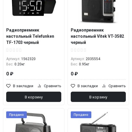
Радиоприемник
Радиоприемник
настольный Telefunken
настольный Vitek VT-3582
TF-1703 черный
черный
Артикул:
1562320
Артикул:
2035554
Вес:
0.20кг
Вес:
0.95кг
0 ₽
0 ₽
В закладки
Сравнить
В закладки
Сравнить
В корзину
В корзину
Продано
Продано