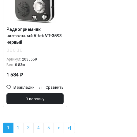
Радиоприемник
настольный Vitek VT-3593
черный
Артикул:
2035559
Вес:
0.83кг
1 584 ₽
В закладки
Сравнить
В корзину
1
2
3
4
5
>
>|