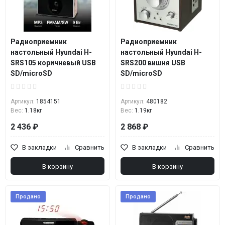
Радиоприемник
Радиоприемник
настольный Hyundai H-
настольный Hyundai H-
SRS105 коричневый USB
SRS200 вишня USB
SD/microSD
SD/microSD
Артикул:
1854151
Артикул:
480182
Вес:
1.18кг
Вес:
1.19кг
2 436 ₽
2 868 ₽
В закладки
Сравнить
В закладки
Сравнить
В корзину
В корзину
Продано
Продано