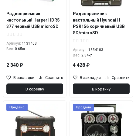
Радиоприемник
Радиоприемник
настольный Harper HDRS-
настольный Hyundai H-
377 черный USB microSD
PSR156 коричневый USB
SD/microSD
Артикул:
1131403
Вес:
0.65кг
Артикул:
1854103
Вес:
2.34кг
2 340 ₽
4 428 ₽
В закладки
Сравнить
В закладки
Сравнить
В корзину
В корзину
Продано
Продано