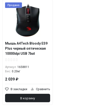
Продано
Мышь A4Tech Bloody ES9
Plus черный оптическая
10000dpi USB 7but
Артикул:
1658811
Вес:
0.20кг
2 039 ₽
В закладки
Сравнить
В корзину