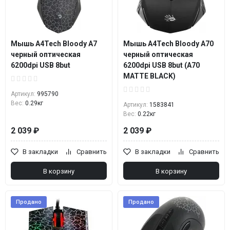
Мышь A4Tech Bloody A7
Мышь A4Tech Bloody A70
черный оптическая
черный оптическая
6200dpi USB 8but
6200dpi USB 8but (A70
MATTE BLACK)
Артикул:
995790
Вес:
0.29кг
Артикул:
1583841
Вес:
0.22кг
2 039 ₽
2 039 ₽
В закладки
Сравнить
В закладки
Сравнить
В корзину
В корзину
Продано
Продано