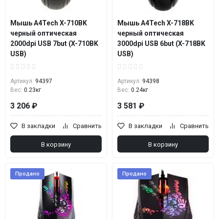
Мышь A4Tech X-710BK
Мышь A4Tech X-718BK
черный оптическая
черный оптическая
2000dpi USB 7but (X-710BK
3000dpi USB 6but (X-718BK
USB)
USB)
Артикул:
94397
Артикул:
94398
Вес:
0.23кг
Вес:
0.24кг
3 206 ₽
3 581 ₽
В закладки
Сравнить
В закладки
Сравнить
В корзину
В корзину
Продано
Продано