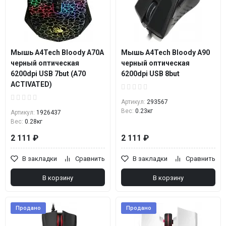
Мышь A4Tech Bloody A70A
Мышь A4Tech Bloody A90
черный оптическая
черный оптическая
6200dpi USB 7but (A70
6200dpi USB 8but
ACTIVATED)
Артикул:
293567
Вес:
0.23кг
Артикул:
1926437
Вес:
0.28кг
2 111 ₽
2 111 ₽
В закладки
Сравнить
В закладки
Сравнить
В корзину
В корзину
Продано
Продано