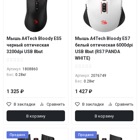
Мышь A4Tech Bloody ES5
Мышь A4Tech Bloody ES7
черный оптическая
белый оптическая 6000dpi
3200dpi USB 8but
USB 8but (RS7 PANDA
WHITE)
Артикул:
1808860
Вес:
0.28кг
Артикул:
2076749
Вес:
0.28кг
1 325 ₽
1 427 ₽
В закладки
Сравнить
В закладки
Сравнить
В корзину
В корзину
Продано
Продано