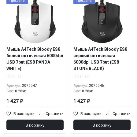
Продано
Продано
Мышь A4Tech Bloody ES8
Мышь A4Tech Bloody ES8
белый оптическая 6000dpi
черный оптическая
USB 7but (ES8 PANDA
6000dpi USB 7but (ES8
WHITE)
STONE BLACK)
Артикул:
2076547
Артикул:
2076546
Вес:
0.28кг
Вес:
0.28кг
1 427 ₽
1 427 ₽
В закладки
Сравнить
В закладки
Сравнить
В корзину
В корзину