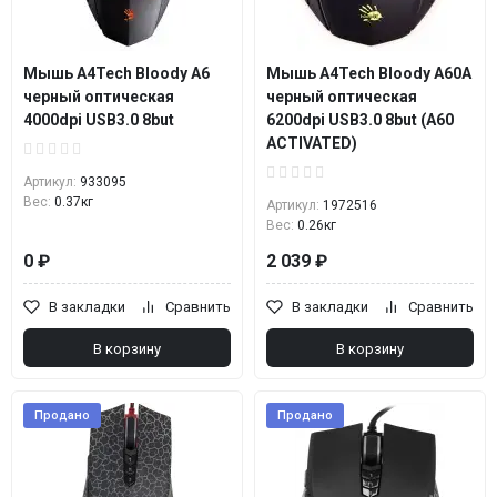
Мышь A4Tech Bloody A6
Мышь A4Tech Bloody A60A
черный оптическая
черный оптическая
4000dpi USB3.0 8but
6200dpi USB3.0 8but (A60
ACTIVATED)
Артикул:
933095
Вес:
0.37кг
Артикул:
1972516
Вес:
0.26кг
0 ₽
2 039 ₽
В закладки
Сравнить
В закладки
Сравнить
В корзину
В корзину
Продано
Продано