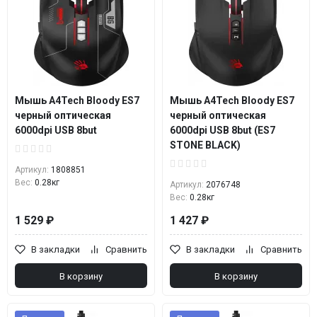
Мышь A4Tech Bloody ES7
Мышь A4Tech Bloody ES7
черный оптическая
черный оптическая
6000dpi USB 8but
6000dpi USB 8but (ES7
STONE BLACK)
Артикул:
1808851
Вес:
0.28кг
Артикул:
2076748
Вес:
0.28кг
1 529 ₽
1 427 ₽
В закладки
Сравнить
В закладки
Сравнить
В корзину
В корзину